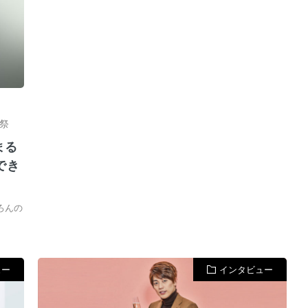
祭
まる
でき
ろんの
ュー
インタビュー