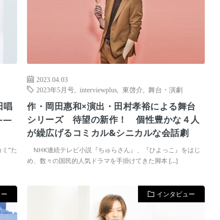
2023.04.03
2023年5月号
,
interviewplus
,
東啓介
,
舞台・演劇
田唱
作・岡田惠和×演出・田村孝裕による舞台
――
シリーズ 待望の新作！ 個性豊かな４人
が繰広げるコミカル&シニカルな会話劇
ミ”た
NHK連続テレビ小説『ちゅらさん』、『ひよっこ』をはじ
め、数々の国民的人気ドラマを手掛けてきた脚本 […]
ュー
インタビュー