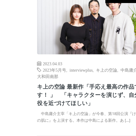
2023.04.03
2023年5月号
,
interviewplus
,
キ上の空論
,
中島庸
大和田南那
キ上の空論 最新作「手応え最高の作品
す！ 」 「キャラクターを演じず、自
役を近づけてほしい」
中島庸介主宰「キ上の空論」が今春、第18回公演『け
の肌に』を上演する。本作は中島による新作。あ […]