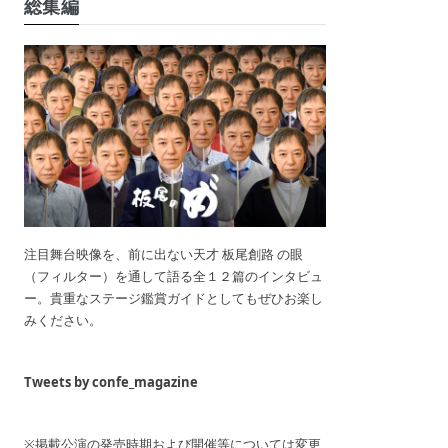
総集編
注目舞台映像を、前に出ない天才 板尾創路 の眼
（フィルター）を通して語る全１２篇のインタビュ
ー。貴重なステージ鑑賞ガイドとしてもぜひお楽し
みください。
Tweets by confe_magazine
※掲載公演の発売時期および開催等については変更