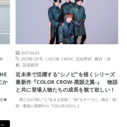
2023.04.03
舞
2023年5月号
,
COLOR CROW
,
日向野祥
,
舞台・演
劇
,
設楽銀河
HE
近未来で活躍する“シノビ”を描くシリーズ
にか
最新作『COLOR CROW-黑韻之翼-』 物語
と共に登場人物たちの成長を観て欲しい！
国◆
男たちの“戦い”と“生きる意味”、“絆”をテーマに、舞台・映
画・書籍と展開中の『COLOR CRO […]
ュー