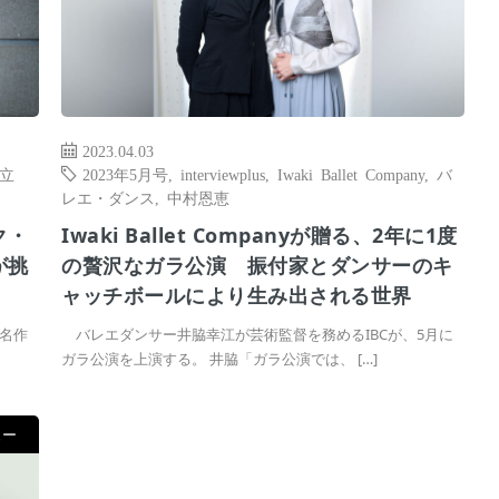
2023.04.03
立
2023年5月号
,
interviewplus
,
Iwaki Ballet Company
,
バ
レエ・ダンス
,
中村恩恵
ク・
Iwaki Ballet Companyが贈る、2年に1度
が挑
の贅沢なガラ公演 振付家とダンサーのキ
ャッチボールにより生み出される世界
名作
バレエダンサー井脇幸江が芸術監督を務めるIBCが、5月に
ガラ公演を上演する。 井脇「ガラ公演では、 […]
ュー