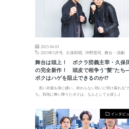
2023.04.03
2023年5月号
,
久保田唱
,
沖野晃司
,
舞台・演劇
舞台は頭上！ ボクラ団義主宰・久保
の完全新作！ 頭皮で相争う“髪”たち
ボクはハゲを阻止できるのか!?
黒い衣服を身に纏い、終わらない戦いに明け暮れる“カ
ち。戦地に舞い降りたボクは、なんとしても彼 […]
インタビ