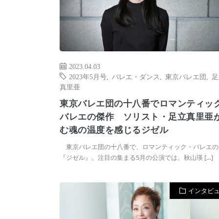
2023.04.03
2023年5月号
,
バレエ・ダンス
,
東京バレエ団
,
足
真里亜
東京バレエ団の十八番でロマンティッ
バレエの傑作 ソリスト・足立真里亜
む魂の温度を感じるジゼル
東京バレエ団の十八番で、ロマンティック・バレエの
『ジゼル』。注目の集まる5月の公演では、秋山瑛 […]
インタビ