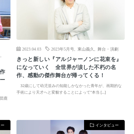
2023.04.03
2023年5月号
,
東山義久
,
舞台・演劇
介
,
きっと新しい『アルジャーノンに花束を』
になっていく 全世界が涙した不朽の名
作
作、感動の傑作舞台が帰ってくる！
ー
32歳にして幼児並みの知能しかなかった青年が、画期的な
手術により天才へと変貌することによって“本当 […]
団鹿
ュー
インタビュー