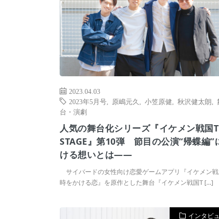
2023.04.03
2023年5月号
,
原嶋元久
,
小笠原健
,
秋沢健太朗
,
台・演劇
人気の舞台化シリーズ『イケメン戦国T
STAGE』第10弾 節目の公演“帰蝶編”
ける想いとは――
サイバードの女性向け恋愛ゲームアプリ『イケメン戦
時をかける恋』を原作とした舞台『イケメン戦国T […]
インタビ