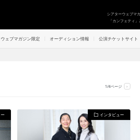
シアターウェブマ
「カンフェティ」
ウェブマガジン限定
オーディション情報
公演チケットサイト
1/4ページ
>
ュー
インタビュー