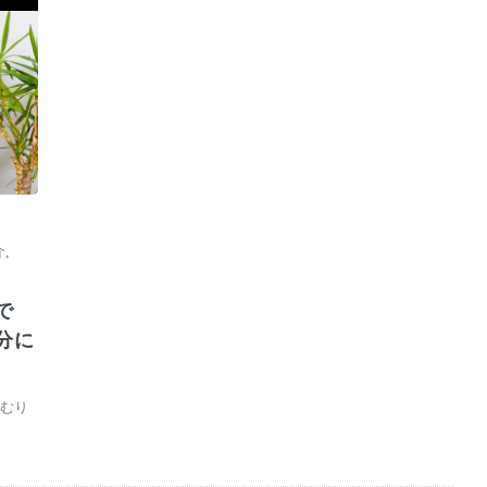
介
,
で
分に
むり