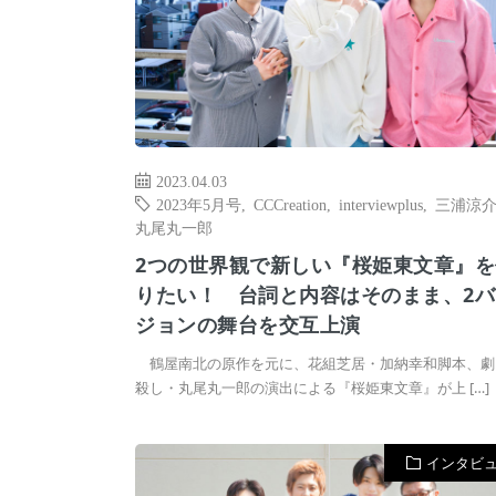
2023.04.03
2023年5月号
,
CCCreation
,
interviewplus
,
三浦涼
丸尾丸一郎
2つの世界観で新しい『桜姫東文章』を
りたい！ 台詞と内容はそのまま、2バ
ジョンの舞台を交互上演
鶴屋南北の原作を元に、花組芝居・加納幸和脚本、劇
殺し・丸尾丸⼀郎の演出による『桜姫東文章』が上 […]
インタビ