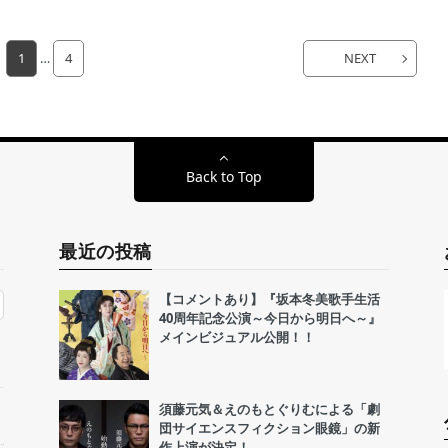
1
…
4
NEXT
Back to Top
最近の投稿
【コメントあり】『坂本冬美歌手生活
40周年記念公演～今日から明日へ～』
メインビジュアル公開！！
須藤元気＆えのもとぐりむによる「劇
団サイエンスフィクション眼鏡」の新
作上演が決定！