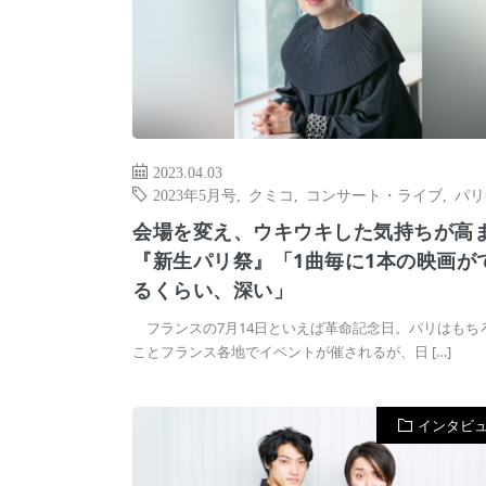
2023.04.03
2023年5月号
,
クミコ
,
コンサート・ライブ
,
パリ
会場を変え、ウキウキした気持ちが高
『新生パリ祭』「1曲毎に1本の映画が
るくらい、深い」
フランスの7月14日といえば革命記念日。パリはもち
ことフランス各地でイベントが催されるが、日 […]
インタビ