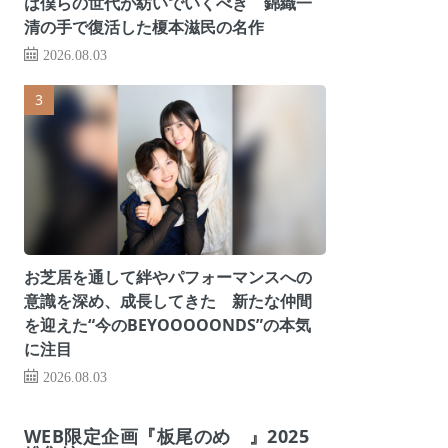
は僕らの世代が紡いでいくべき 錦織一
清の手で復活した榎本滋民の名作
2026.08.03
お芝居を通して絆やパフォーマンスへの
意識を深め、成長してきた 新たな仲間
を迎えた“今のBEYOOOOONDS”の本気
に注目
2026.08.03
WEB限定企画『板尾のめ゙』2025