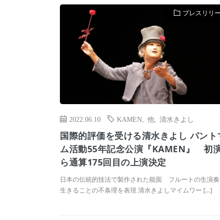
プレスリリ
2022.06.10
KAMEN
,
他
,
清水きよし
国際的評価を受ける清水きよし パント
ム活動55年記念公演『KAMEN』 初
ら通算175回目の上演決定
日本の伝統的技法で製作された能面 フルートの生演
生きることの不条理を表現 清水きよしマイムワー […]