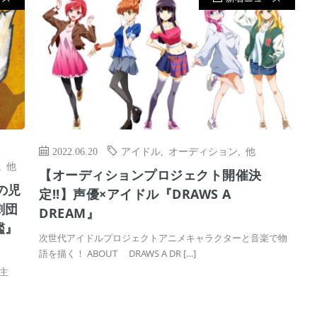
2022.06.20
アイドル
,
オーディション
,
他
,
他
【オーディションプロジェクト開催決
の児
定!!】声優×アイドル『DRAWS A
劇団
DREAM』
艦』
次世代アイドルプロジェクトアニメキャラクターと音楽で物
語を描く！ ABOUT DRAWS A DR […]
主