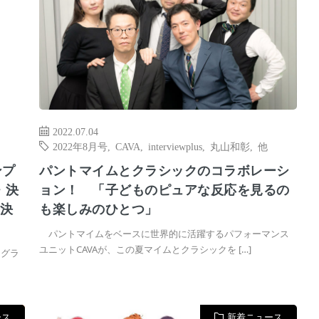
2022.07.04
2022年8月号
,
CAVA
,
interviewplus
,
丸山和彰
,
他
ンプ
パントマイムとクラシックのコラボレーシ
・決
ョン！ 「子どものピュアな反応を見るの
 決
も楽しみのひとつ」
パントマイムをベースに世界的に活躍するパフォーマンス
ユニットCAVAが、この夏マイムとクラシックを […]
1グラ
ース
新着ニュース