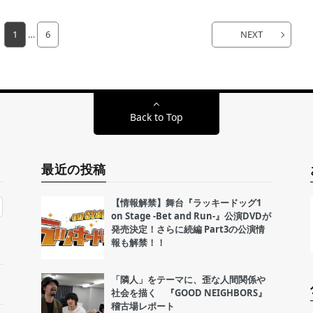
1
…
6
NEXT
Back to Top
最近の投稿
【情報解禁】舞台『ラッキードッグ1
on Stage -Bet and Run-』公演DVDが
発売決定！さらに続編 Part3の公演情
報も解禁！！
「隣人」をテーマに、歪な人間関係や
社会を描く 『GOOD NEIGHBORS』
稽古場レポート