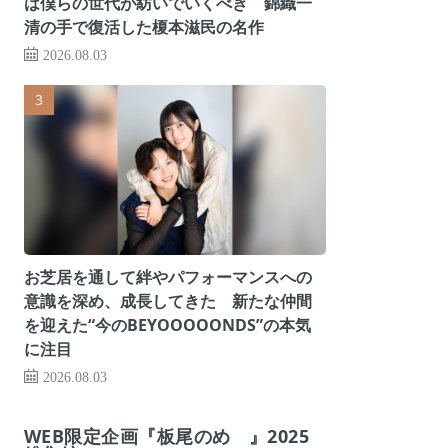
は僕らの世代が紡いでいくべき 錦織一
清の手で復活した榎本滋民の名作
2026.08.03
お芝居を通して絆やパフォーマンスへの
意識を深め、成長してきた 新たな仲間
を迎えた“今のBEYOOOOONDS”の本気
に注目
2026.08.03
WEB限定企画『板尾のめ゙』2025