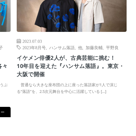
2023.07.03
子
2023年8月号
,
ハンサム落語
,
他
,
加藤良輔
,
平野良
イケメン俳優2人が、古典芸能に挑む！
各々
10年目を迎えた『ハンサム落語』。東京・
大阪で開催
うぶ
普通なら大きな座布団の上に座った落語家が1人で演じ
る“落語”を、2.5次元舞台を中心に活躍している […]
ュー