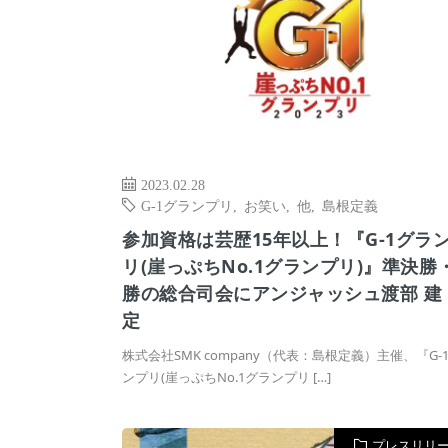
2023.02.28
G-1グランプリ
,
お笑い
,
他
,
島根定義
参加資格は芸歴15年以上！『G-1グラ
リ(崖っぷちNo.1グランプリ)』準決勝
勝の総合司会にアンジャッシュ渡部 建
定
株式会社SMK company（代表：島根定義）主催、『G-
ンプリ(崖っぷちNo.1グランプリ […]
プレスリリ