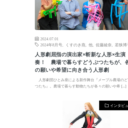
2024.07.01
2024年8月号
,
くすのき燕
,
他
,
佐藤綾奈
,
若狭博
人形劇屈指の演出家×斬新な人形×生演
奏！ 農場で暮らすどうぶつたちが、
の願いや希望に向き合う人形劇
人形劇団ひとみ座による新作舞台『メープル農場のど
つたち』。農場で暮らす動物たちが各々の願いや希 […]
インタビ