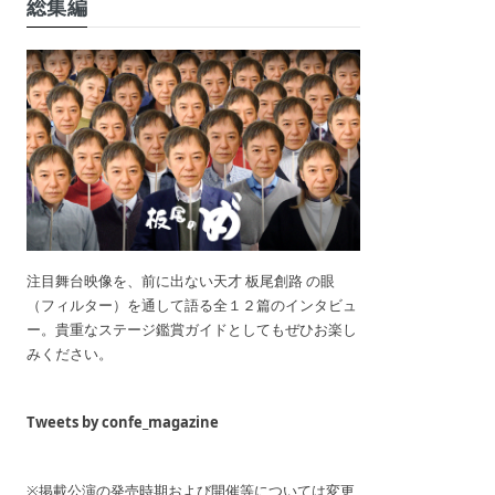
総集編
注目舞台映像を、前に出ない天才 板尾創路 の眼
（フィルター）を通して語る全１２篇のインタビュ
ー。貴重なステージ鑑賞ガイドとしてもぜひお楽し
みください。
Tweets by confe_magazine
※掲載公演の発売時期および開催等については変更