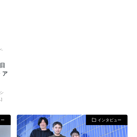
ル
,
日
・ア
シ
]
ュー
インタビュー