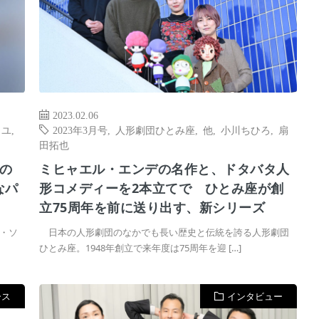
2023.02.06
イユ
,
2023年3月号
,
人形劇団ひとみ座
,
他
,
小川ちひろ
,
扇
田拓也
の
ミヒャエル・エンデの名作と、ドタバタ人
なパ
形コメディーを2本立てで ひとみ座が創
立75周年を前に送り出す、新シリーズ
・ソ
日本の人形劇団のなかでも長い歴史と伝統を誇る人形劇団
ひとみ座。1948年創立で来年度は75周年を迎 […]
ース
インタビュー