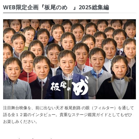
WEB限定企画『板尾のめ゙』2025総集編
注目舞台映像を、前に出ない天才 板尾創路 の眼（フィルター）を通して
語る全１２篇のインタビュー。貴重なステージ鑑賞ガイドとしてもぜひ
お楽しみください。