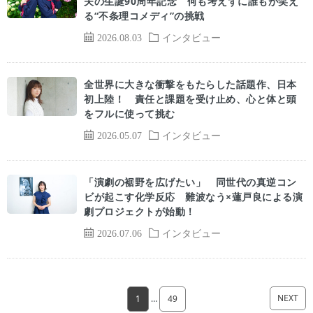
夫の生誕90周年記念 何も考えずに誰もが笑え
る“不条理コメディ”の挑戦
2026.08.03
インタビュー
全世界に大きな衝撃をもたらした話題作、日本
初上陸！ 責任と課題を受け止め、心と体と頭
をフルに使って挑む
2026.05.07
インタビュー
「演劇の裾野を広げたい」 同世代の真逆コン
ビが起こす化学反応 難波なう×蓮戸良による演
劇プロジェクトが始動！
2026.07.06
インタビュー
NEXT
1
…
49