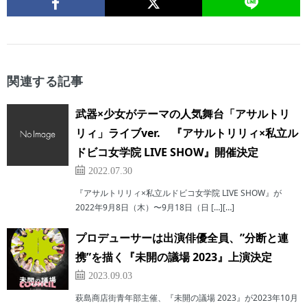
関連する記事
武器×少女がテーマの人気舞台「アサルトリ
リィ」ライブver. 『アサルトリリィ×私立ル
ドビコ女学院 LIVE SHOW』開催決定
2022.07.30
『アサルトリリィ×私立ルドビコ女学院 LIVE SHOW』が
2022年9月8日（木）〜9月18日（日 […][…]
プロデューサーは出演俳優全員、”分断と連
携”を描く『未開の議場 2023』上演決定
2023.09.03
萩島商店街青年部主催、『未開の議場 2023』が2023年10月