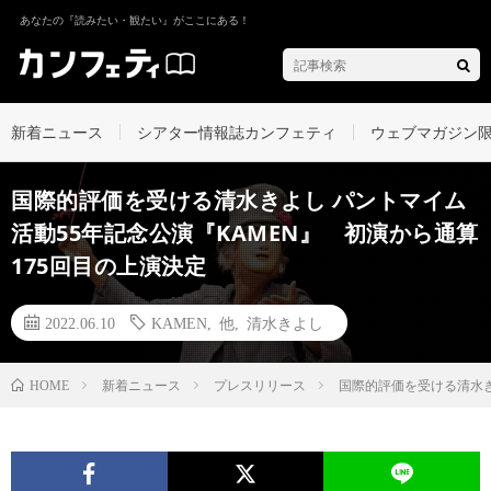
あなたの『読みたい・観たい』がここにある！
新着ニュース
シアター情報誌カンフェティ
ウェブマガジン
国際的評価を受ける清水きよし パントマイム
活動55年記念公演『KAMEN』 初演から通算
175回目の上演決定
2022.06.10
KAMEN
,
他
,
清水きよし
新着ニュース
プレスリリース
国際的評価を受ける清水き
HOME