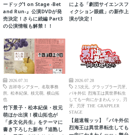
ードッグ1 on Stage -Bet
による「劇団サイエンスフ
and Run-』公演DVDが発
ィクション眼鏡」の新作上
売決定！さらに続編 Part3
演が決定！
の公演情報も解禁！！
2026.07.31
2026.07.28
吉祥寺シアター
,
名取事務
2.5次元
,
グラップラー刃牙
,
所
,
松本紀保
,
枝元萌
,
横山拓
バキ外伝 烈海王は異世界転生
也
しても一向にかまわんッッ
,
刃
牙
,
刃牙 THE GRAPPLER
竹下景子・松本紀保・枝元
STAGE
萌ほか出演！横山拓也が
【超速報ッッ】「バキ外伝
「多文化共生」をテーマに
烈海王は異世界転生しても
書き下ろした新作『追熟し
一向にかまわんッッ」舞台