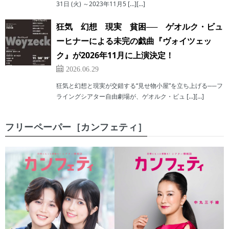
31日 (火) ～2023年11月5 […][…]
狂気 幻想 現実 貧困── ゲオルク・ビュ
ーヒナーによる未完の戯曲『ヴォイツェッ
ク』が2026年11月に上演決定！
2026.06.29
狂気と幻想と現実が交錯する“見せ物小屋”を立ち上げる──フ
ライングシアター自由劇場が、ゲオルク・ビュ […][…]
フリーペーパー［カンフェティ］