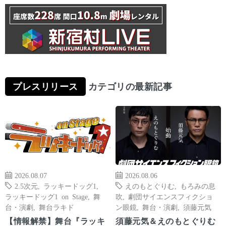
プレスリリース
カテゴリの最新記事
2026.08.07
2026.08.06
2.5次元
,
ラッキードッグ1
,
えのもとぐりむ
,
もろみの息
ラッキードッグ1 on Stage
,
舞
吹
,
劇団サイエンスフィクショ
台・演劇
,
舞台ラキド
ン眼鏡
,
舞台・演劇
,
須藤元気
【情報解禁】舞台『ラッキ
須藤元気＆えのもとぐりむ