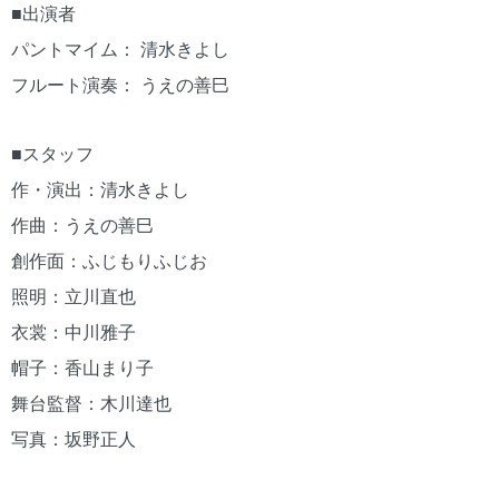
■出演者
パントマイム： 清水きよし
フルート演奏： うえの善巳
■スタッフ
作・演出：清水きよし
作曲：うえの善巳
創作面：ふじもりふじお
照明：立川直也
衣裳：中川雅子
帽子：香山まり子
舞台監督：木川達也
写真：坂野正人