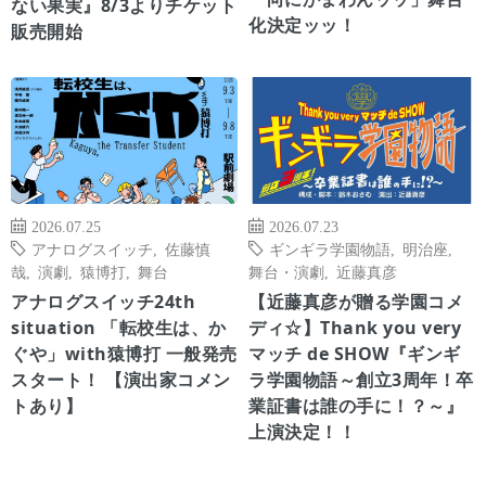
ない果実』8/3よりチケット
化決定ッッ！
販売開始
2026.07.25
2026.07.23
アナログスイッチ
,
佐藤慎
ギンギラ学園物語
,
明治座
,
哉
,
演劇
,
猿博打
,
舞台
舞台・演劇
,
近藤真彦
アナログスイッチ24th
【近藤真彦が贈る学園コメ
situation 「転校生は、か
ディ☆】Thank you very
ぐや」with猿博打 一般発売
マッチ de SHOW『ギンギ
スタート！ 【演出家コメン
ラ学園物語～創立3周年！卒
トあり】
業証書は誰の手に！？～』
上演決定！！