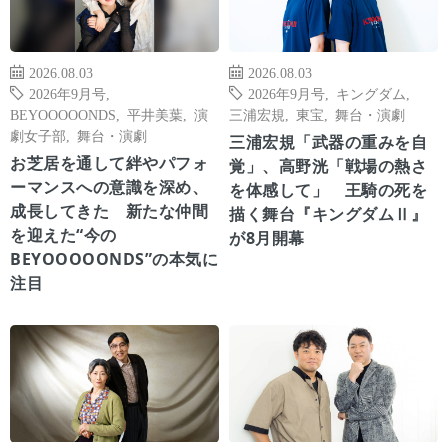
2026.08.03
2026.08.03
2026年9月号
,
2026年9月号
,
キングダム
,
BEYOOOOONDS
,
平井美葉
,
演
三浦宏規
,
東宝
,
舞台・演劇
劇女子部
,
舞台・演劇
三浦宏規「武器の重みを自
お芝居を通して絆やパフォ
覚」、高野洸「戦場の熱さ
ーマンスへの意識を深め、
を体感して」 王騎の死を
成長してきた 新たな仲間
描く舞台『キングダムⅡ』
を迎えた“今の
が8月開幕
BEYOOOOONDS”の本気に
注目