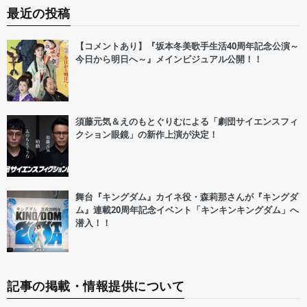
最近の投稿
【コメントあり】『坂本冬美歌手生活40周年記念公演～
今日から明日へ～』メインビジュアル公開！！
須藤元気＆えのもとぐりむによる「劇団サイエンスフィ
クション眼鏡」の新作上演が決定！
舞台『キングダム』カイネ役・森莉那さんが『キングダ
ム』連載20周年記念イベント「キンキンキングダム」へ
潜入！！
記事の掲載・情報提供について