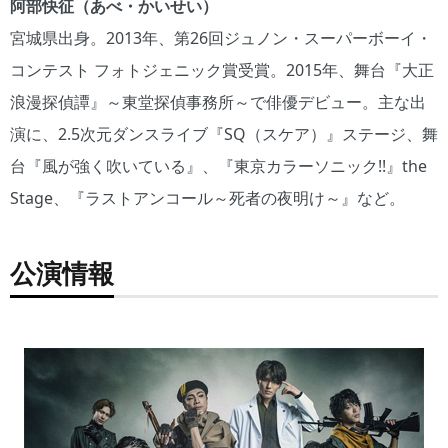
阿部快征（あべ・かいせい）
宮城県出身。2013年、第26回ジュノン・スーパーボーイ・
コンテスト フォトジェニック賞受賞。2015年、舞台『大正
浪漫探偵譚』～東堂探偵事務所～で俳優デビュー。主な出
演に、2.5次元ダンスライブ『SQ（スケア）』ステージ、舞
台『風が強く吹いている』、『東京カラーソニック!!』the
Stage、『ラストアンコール～死者の夜明け～』など。
公演情報