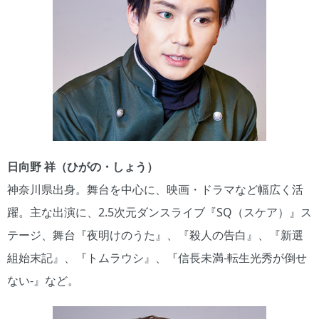
日向野 祥（ひがの・しょう）
神奈川県出身。舞台を中心に、映画・ドラマなど幅広く活
躍。主な出演に、2.5次元ダンスライブ『SQ（スケア）』ス
テージ、舞台『夜明けのうた』、『殺人の告白』、『新選
組始末記』、『トムラウシ』、『信長未満-転生光秀が倒せ
ない-』など。