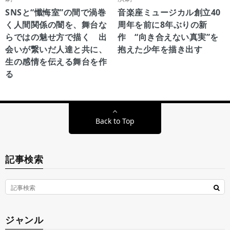
SNSと“懺悔室”の間で渦巻
音楽座ミュージカル創立40
く人間関係の闇を、舞台な
周年を前に8年ぶりの新
らではの魅せ方で描く 出
作 “向き合えない真実”を
会いが繋いだ人達と共に、
抱えた少年を描き出す
生の感情を伝える舞台を作
る
Back to Top
記事検索
ジャンル