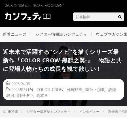
あなたの『読みたい・観たい』がここにある！
新着ニュース
シアター情報誌カンフェティ
ウェブマガジン
近未来で活躍する“シノビ”を描くシリーズ最
新作『COLOR CROW-黑韻之翼-』 物語と共
に登場人物たちの成長を観て欲しい！
2023.04.03
2023年5月号
,
COLOR CROW
,
日向野祥
,
舞台・演劇
,
設楽
銀河
,
阿部快征
,
高本学
シアター情報誌カンフェティ
インタビュー
近未来で活躍
HOME