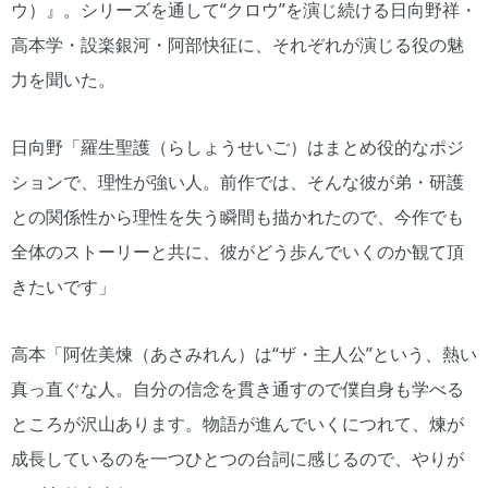
ウ）』。シリーズを通して“クロウ”を演じ続ける日向野祥・
高本学・設楽銀河・阿部快征に、それぞれが演じる役の魅
力を聞いた。
日向野「羅生聖護（らしょうせいご）はまとめ役的なポジ
ションで、理性が強い人。前作では、そんな彼が弟・研護
との関係性から理性を失う瞬間も描かれたので、今作でも
全体のストーリーと共に、彼がどう歩んでいくのか観て頂
きたいです」
高本「阿佐美煉（あさみれん）は“ザ・主人公”という、熱い
真っ直ぐな人。自分の信念を貫き通すので僕自身も学べる
ところが沢山あります。物語が進んでいくにつれて、煉が
成長しているのを一つひとつの台詞に感じるので、やりが