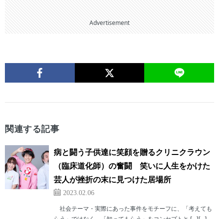
Advertisement
関連する記事
病と闘う子供達に笑顔を贈るクリニクラウン
（臨床道化師）の奮闘 笑いに人生をかけた
芸人が挫折の末に見つけた居場所
2023.02.06
社会テーマ・実際にあった事件をモチーフに、「考えても
らう」ではなく、「知ってもらう」をコンセプトと […][…]