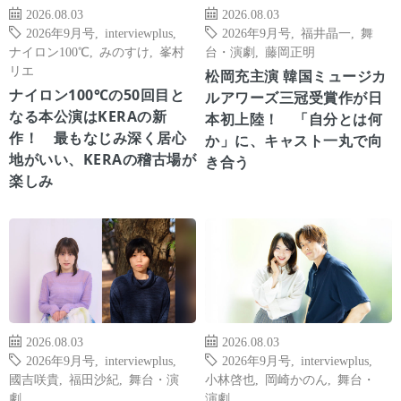
2026.08.03
2026.08.03
2026年9月号
,
interviewplus
,
2026年9月号
,
福井晶一
,
舞
ナイロン100℃
,
みのすけ
,
峯村
台・演劇
,
藤岡正明
リエ
松岡充主演 韓国ミュージカ
ナイロン100℃の50回目と
ルアワーズ三冠受賞作が日
なる本公演はKERAの新
本初上陸！ 「自分とは何
作！ 最もなじみ深く居心
か」に、キャスト一丸で向
地がいい、KERAの稽古場が
き合う
楽しみ
2026.08.03
2026.08.03
2026年9月号
,
interviewplus
,
2026年9月号
,
interviewplus
,
國吉咲貴
,
福田沙紀
,
舞台・演
小林啓也
,
岡崎かのん
,
舞台・
劇
演劇