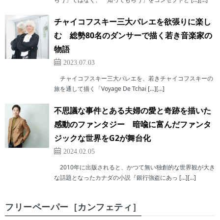
チャイコフスキー三大バレエを欲張りに楽し
む 総勢80名のダンサーで描く若き音楽家の
物語
2023.07.03
チャイコフスキー三大バレエを、若きチャイコフスキーの
旅を通して描く「Voyage De Tchai […][…]
不思議な事件とある夫婦の愛と奇跡を描いた
感動のファンタジー 暗喩に富んだファンタ
ジックな世界をG2が舞台化
2024.02.05
2010年に出版されると、かつて無い独創的な世界観が大き
な話題となったカナダの小説『銀行強盗にあっ […][…]
フリーペーパー［カンフェティ］