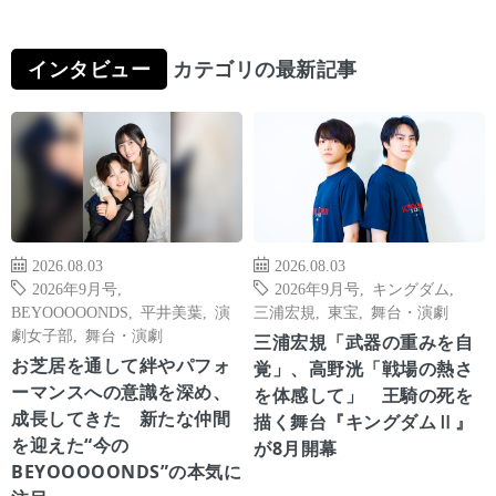
インタビュー
カテゴリの最新記事
2026.08.03
2026.08.03
2026年9月号
,
2026年9月号
,
キングダム
,
BEYOOOOONDS
,
平井美葉
,
演
三浦宏規
,
東宝
,
舞台・演劇
劇女子部
,
舞台・演劇
三浦宏規「武器の重みを自
お芝居を通して絆やパフォ
覚」、高野洸「戦場の熱さ
ーマンスへの意識を深め、
を体感して」 王騎の死を
成長してきた 新たな仲間
描く舞台『キングダムⅡ』
を迎えた“今の
が8月開幕
BEYOOOOONDS”の本気に