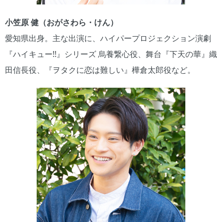
小笠原 健（おがさわら・けん）
愛知県出身。主な出演に、ハイパープロジェクション演劇
『ハイキュー!!』シリーズ 烏養繋心役、舞台『下天の華』織
田信長役、『ヲタクに恋は難しい』樺倉太郎役など。