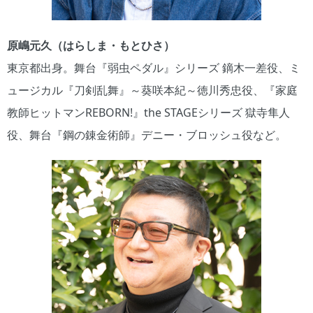
原嶋元久（はらしま・もとひさ）
東京都出身。舞台『弱虫ペダル』シリーズ 鏑木一差役、ミ
ュージカル『刀剣乱舞』～葵咲本紀～徳川秀忠役、『家庭
教師ヒットマンREBORN!』the STAGEシリーズ 獄寺隼人
役、舞台『鋼の錬金術師』デニー・ブロッシュ役など。