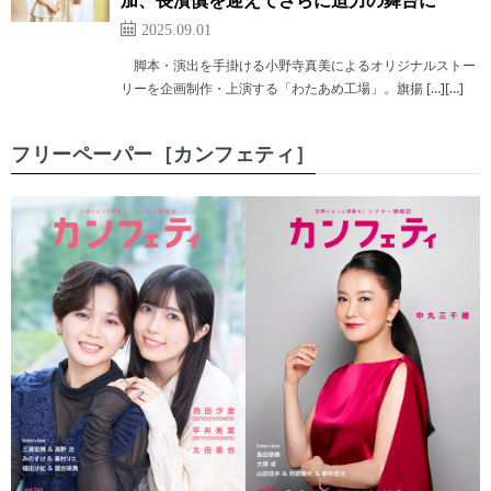
加、長濱慎を迎えてさらに迫力の舞台に
2025.09.01
脚本・演出を手掛ける小野寺真美によるオリジナルストー
リーを企画制作・上演する「わたあめ工場」。旗揚 […][…]
フリーペーパー［カンフェティ］