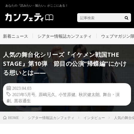
あなたの『読みたい・観たい』がここにある！
新着ニュース
シアター情報誌カンフェティ
ウェブマガジン
人気の舞台化シリーズ『イケメン戦国THE
STAGE』第10弾 節目の公演“帰蝶編”にかけ
る想いとは――
2023.04.03
2023年5月号
,
原嶋元久
,
小笠原健
,
秋沢健太朗
,
舞台・演
劇
,
黒谷通生
シアター情報誌カンフェティ
インタビュー
人気の舞台化
HOME