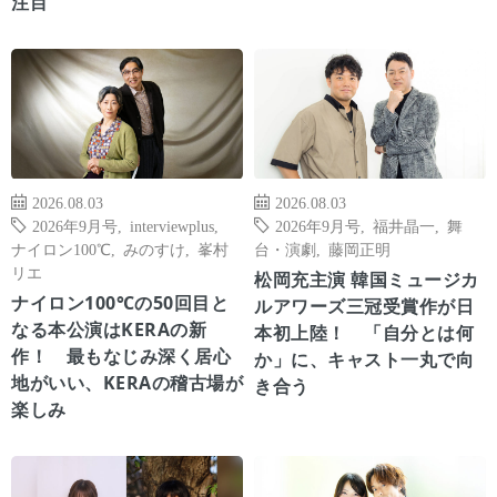
注目
2026.08.03
2026.08.03
2026年9月号
,
interviewplus
,
2026年9月号
,
福井晶一
,
舞
ナイロン100℃
,
みのすけ
,
峯村
台・演劇
,
藤岡正明
リエ
松岡充主演 韓国ミュージカ
ナイロン100℃の50回目と
ルアワーズ三冠受賞作が日
なる本公演はKERAの新
本初上陸！ 「自分とは何
作！ 最もなじみ深く居心
か」に、キャスト一丸で向
地がいい、KERAの稽古場が
き合う
楽しみ