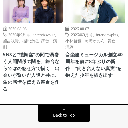
2026.08.03
2026.08.03
2026年9月号
,
interviewplus
,
2026年9月号
,
interviewplus
,
國吉咲貴
,
福田沙紀
,
舞台・演
小林啓也
,
岡崎かのん
,
舞台・
劇
演劇
SNSと“懺悔室”の間で渦巻
音楽座ミュージカル創立40
く人間関係の闇を、舞台な
周年を前に8年ぶりの新
らではの魅せ方で描く 出
作 “向き合えない真実”を
会いが繋いだ人達と共に、
抱えた少年を描き出す
生の感情を伝える舞台を作
る
Back to Top