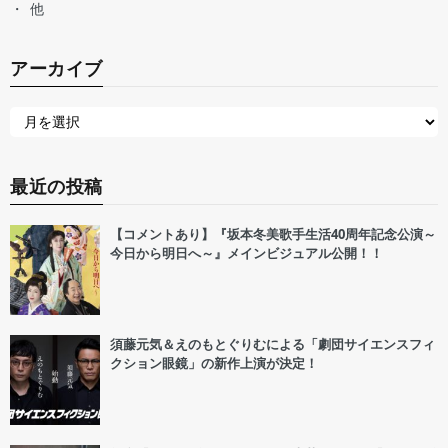
他
アーカイブ
最近の投稿
【コメントあり】『坂本冬美歌手生活40周年記念公演～
今日から明日へ～』メインビジュアル公開！！
須藤元気＆えのもとぐりむによる「劇団サイエンスフィ
クション眼鏡」の新作上演が決定！