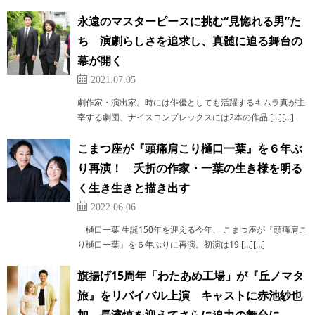
永遠のマスターピースに挑む“見惚れる男”た
ち 演劇らしさを追求し、真髄に迫る舞台の
幕が開く
2021.07.05
劇作家・演出家。時には俳優としても活躍するキムラ真が主
宰する劇団、ナイスコンプレックスには2本の作品 […][…]
こまつ座が『頭痛肩こり樋口一葉』を６年ぶ
り再演！ 夭折の作家・一葉の生き様を明る
く生き生きと描き出す
2022.06.06
樋口一葉 生誕150年を迎える今年、 こまつ座が『頭痛肩こ
り樋口一葉』を６年ぶりに再演。初演は19 […][…]
旗揚げ15周年「わたあめ工場」が『丘ノマタ
旅』をリバイバル上演 キャストに赤池紗也