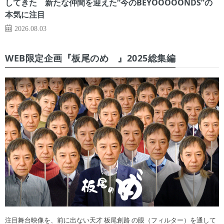
してきた 新たな仲間を迎えた“今のBEYOOOOONDS”の
本気に注目
2026.08.03
WEB限定企画『板尾のめ゙』2025総集編
注目舞台映像を、前に出ない天才 板尾創路 の眼（フィルター）を通して