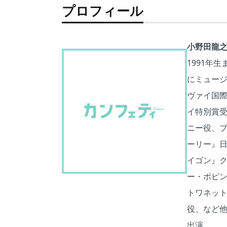
プロフィール
小野田龍
1991年
にミュージ
ヴァイ国
イ特別賞
ニー役、
ーリー』日
イゴン』
ー・ポピ
トワネッ
役、など他
出演。