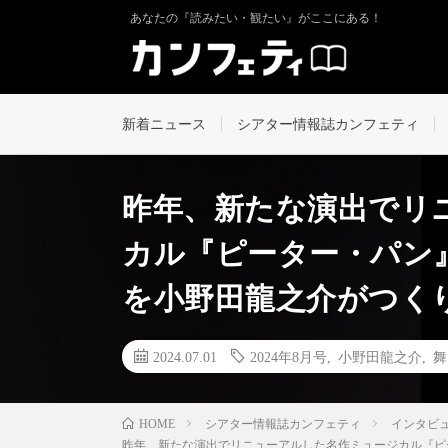
あなたの『読みたい・観たい』がここにある！
新着ニュース
シアター情報誌カンフェティ
昨年、新たな演出でリ
カル『ピーター・パン
を小野田龍之介がつく
2024.07.01
2024年8月号
,
小野田龍之介
,
舞
シアター情報誌カンフェティ
インタビ
HOME
昨年、新たな演出でリニューアルした名作ミュージカル『ピ