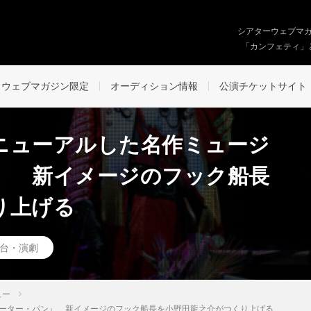
シアターウェブマ
「カンフェティ」
ウェブマガジン限定
オーディション情報
公演チケットサイト
ニューアルした名作ミュージ
』 新イメージのフック船長
り上げる
台・演劇
ュー
ーター・パン』 新イメージのフック船長を小野田龍之介がつくり上げる