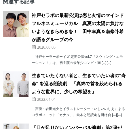
関連する記事
神戸セラボの最新公演は恋と友情のマインド
フルネスミュージカル 真夏の太陽に負けな
いようなきらめきを！ 田中幸真＆南條斗希
が語るグループの今
2026.08.03
神戸セーラーボーイズ 定期公演vol.7『スウィング・エモ
ーション！』は、初主演の最年少コンビ・南 […][…]
生きていたくない者と、生きていたい者の“寿
命” を巡る朗読劇 「真綿で首を絞められる
ような世界に、少しの希望を」
2022.04.04
声優・岩田光央とイラストレーター・いしいのりえによる
コラボユニット「カナタ」。絵本と朗読劇を掛け合 […][…]
「目が足りないノンバーバル演劇」第2弾が