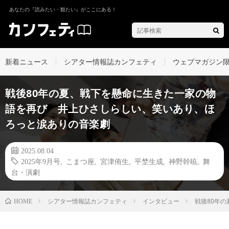
あなたの『読みたい・観たい』がここにある！
新着ニュース
シアター情報誌カンフェティ
ウェブマガジン
戦後80年の夏、戦下を懸命に生きた一家の物
語を再び 井上ひさしらしい、笑いあり、ほ
ろっと涙ありの音楽劇
2025.08.04
2025年9月号
,
こまつ座
,
宮津侑生
,
平埜生成
,
神野幹暁
,
舞
台・演劇
シアター情報誌カンフェティ
インタビュー
戦後80年
HOME