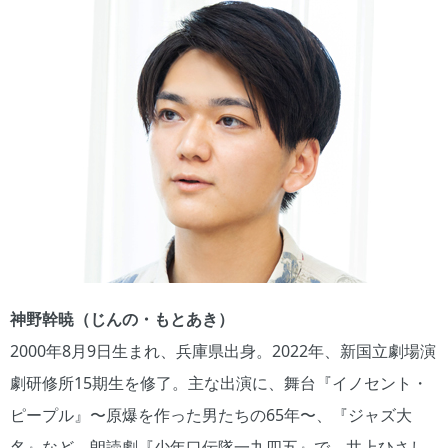
神野幹暁（じんの・もとあき）
2000年8月9日生まれ、兵庫県出身。2022年、新国立劇場演
劇研修所15期生を修了。主な出演に、舞台『イノセント・
ピープル』〜原爆を作った男たちの65年〜、『ジャズ大
名』など。朗読劇『少年口伝隊一九四五』で、井上ひさし