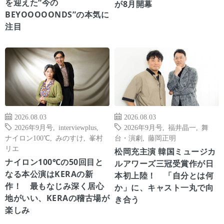
を迎えた“今の
が8月開幕
BEYOOOOONDS”の本気に
注目
2026.08.03
2026.08.03
2026年9月号
,
interviewplus
,
2026年9月号
,
福井晶一
,
舞
ナイロン100℃
,
みのすけ
,
峯村
台・演劇
,
藤岡正明
リエ
松岡充主演 韓国ミュージカ
ナイロン100℃の50回目と
ルアワーズ三冠受賞作が日
なる本公演はKERAの新
本初上陸！ 「自分とは何
作！ 最もなじみ深く居心
か」に、キャスト一丸で向
地がいい、KERAの稽古場が
き合う
楽しみ