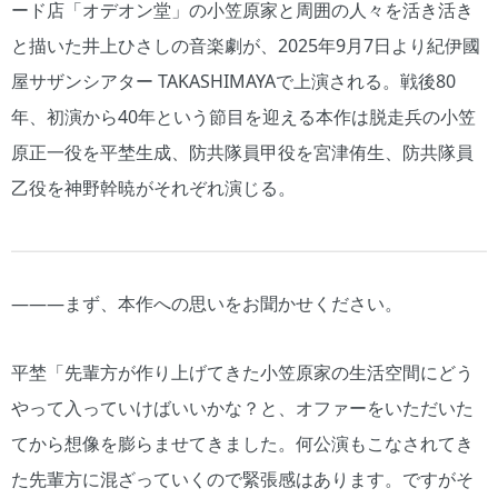
ード店「オデオン堂」の小笠原家と周囲の人々を活き活き
と描いた井上ひさしの音楽劇が、2025年9月7日より紀伊國
屋サザンシアター TAKASHIMAYAで上演される。戦後80
年、初演から40年という節目を迎える本作は脱走兵の小笠
原正一役を平埜生成、防共隊員甲役を宮津侑生、防共隊員
乙役を神野幹暁がそれぞれ演じる。
―――まず、本作への思いをお聞かせください。
平埜「先輩方が作り上げてきた小笠原家の生活空間にどう
やって入っていけばいいかな？と、オファーをいただいた
てから想像を膨らませてきました。何公演もこなされてき
た先輩方に混ざっていくので緊張感はあります。ですがそ