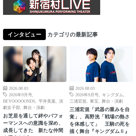
インタビュー
カテゴリの最新記事
2026.08.03
2026.08.03
2026年9月号
,
2026年9月号
,
キングダム
,
BEYOOOOONDS
,
平井美葉
,
演
三浦宏規
,
東宝
,
舞台・演劇
劇女子部
,
舞台・演劇
三浦宏規「武器の重みを自
お芝居を通して絆やパフォ
覚」、高野洸「戦場の熱さ
ーマンスへの意識を深め、
を体感して」 王騎の死を
成長してきた 新たな仲間
描く舞台『キングダムⅡ』