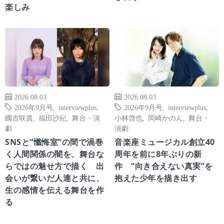
楽しみ
2026.08.03
2026.08.03
2026年9月号
,
interviewplus
,
2026年9月号
,
interviewplus
,
國吉咲貴
,
福田沙紀
,
舞台・演
小林啓也
,
岡崎かのん
,
舞台・
劇
演劇
SNSと“懺悔室”の間で渦巻
音楽座ミュージカル創立40
く人間関係の闇を、舞台な
周年を前に8年ぶりの新
らではの魅せ方で描く 出
作 “向き合えない真実”を
会いが繋いだ人達と共に、
抱えた少年を描き出す
生の感情を伝える舞台を作
る