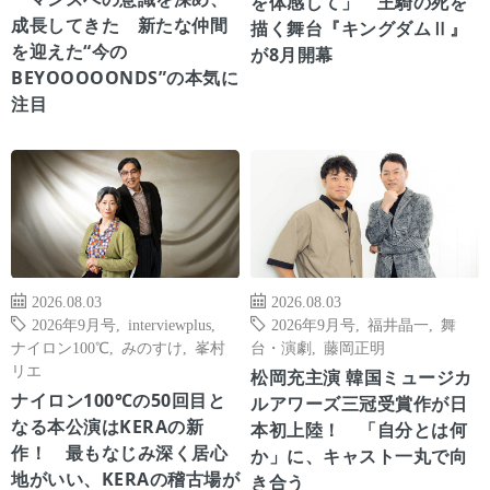
を体感して」 王騎の死を
成長してきた 新たな仲間
描く舞台『キングダムⅡ』
を迎えた“今の
が8月開幕
BEYOOOOONDS”の本気に
注目
2026.08.03
2026.08.03
2026年9月号
,
interviewplus
,
2026年9月号
,
福井晶一
,
舞
ナイロン100℃
,
みのすけ
,
峯村
台・演劇
,
藤岡正明
リエ
松岡充主演 韓国ミュージカ
ナイロン100℃の50回目と
ルアワーズ三冠受賞作が日
なる本公演はKERAの新
本初上陸！ 「自分とは何
作！ 最もなじみ深く居心
か」に、キャスト一丸で向
地がいい、KERAの稽古場が
き合う