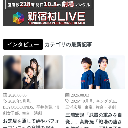
インタビュー
カテゴリの最新記事
2026.08.03
2026.08.03
2026年9月号
,
2026年9月号
,
キングダム
,
BEYOOOOONDS
,
平井美葉
,
演
三浦宏規
,
東宝
,
舞台・演劇
劇女子部
,
舞台・演劇
三浦宏規「武器の重みを自
お芝居を通して絆やパフォ
覚」、高野洸「戦場の熱さ
ーマンスへの意識を深め、