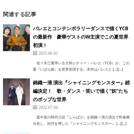
関連する記事
バレエとコンテンポラリーダンスで描くYCB
の最新作 豪華ゲストのW主演でこの夏世界
初演！
2025.06.02
佐々木三夏率いる大和シティー・バレエ（YCB）が、この
夏『いばら姫』を世界初演する。本作はバレエと […][…]
錦織一清 演出『シャイニングモンスター』続
編決定！ 歌・ダンス・笑いで描く“妖”たち
のポップな世界
2022.07.04
畠中恵の時代小説『しゃばけ』を錦織一清の演出で昨春舞
台化し、好評を博した『シャイニングモンスター』 […][…]