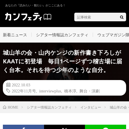
あなたの『読みたい・観たい』がここにある！
新着ニュース
シアター情報誌カンフェティ
ウェブマガジン
城山羊の会・山内ケンジの新作書き下ろしが
KAATに初登場 毎日1ページずつ稽古場に届
く台本。それを待つ少年のような自分。
2022.10.03
2022年11月号
,
interviewplus
,
橋本淳
,
舞台・演劇
シアター情報誌カンフェティ
インタビュー
城山羊の会
HOME