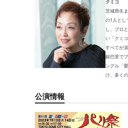
クミコ
茨城県生ま
の1人とし
し、プロと
い「クミコ
すべてが涙
銀巴里でプ
ングル「
け、多く
公演情報