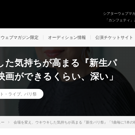
シアターウェブマ
「カンフェティ」
ウェブマガジン限定
オーディション情報
公演チケットサイト
した気持ちが高まる『新生パ
の映画ができるくらい、深い」
ト・ライブ
,
パリ祭
ュー
会場を変え、ウキウキした気持ちが高まる『新生パリ祭』「1曲毎に1本の