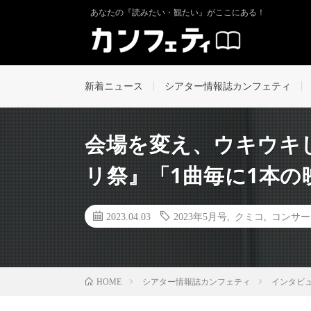
あなたの『読みたい・観たい』がここにある！
新着ニュース
シアター情報誌カンフェティ
会場を変え、ウキウキ
リ祭』「1曲毎に1本
2023.04.03
2023年5月号
,
クミコ
,
コンサー
シアター情報誌カンフェティ
インタビ
HOME