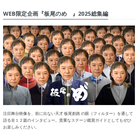
WEB限定企画『板尾のめ゙』2025総集編
注目舞台映像を、前に出ない天才 板尾創路 の眼（フィルター）を通して
語る全１２篇のインタビュー。貴重なステージ鑑賞ガイドとしてもぜひ
お楽しみください。