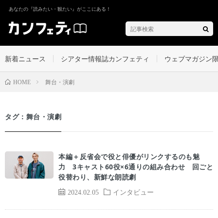
あなたの『読みたい・観たい』がここにある！
新着ニュース
シアター情報誌カンフェティ
ウェブマガジン
舞台・演劇
HOME
タグ：舞台・演劇
本編＋反省会で役と俳優がリンクするのも魅
力 3キャスト60役×6通りの組み合わせ 回ごと
役替わり、新鮮な朗読劇
2024.02.05
インタビュー