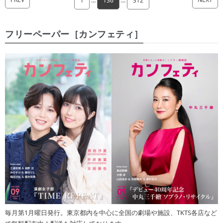
1
…
136
…
312
フリーペーパー［カンフェティ］
毎月第1月曜日発行。東京都内を中心に全国の劇場や施設、TKTS各店など