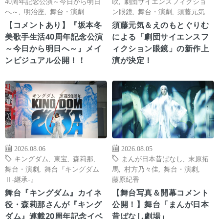
40周年記念公演～今日から明日
吹
,
劇団サイエンスフィクショ
へ～
,
明治座
,
舞台・演劇
ン眼鏡
,
舞台・演劇
,
須藤元気
【コメントあり】『坂本冬
須藤元気＆えのもとぐりむ
美歌手生活40周年記念公演
による「劇団サイエンスフ
～今日から明日へ～』メイ
ィクション眼鏡」の新作上
ンビジュアル公開！！
演が決定！
2026.08.06
2026.08.05
キングダム
,
東宝
,
森莉那
,
まんが日本昔ばなし
,
末原拓
舞台・演劇
,
舞台『キングダム
馬
,
村方乃々佳
,
舞台・演劇
,
Ⅱ-継承-』
藤原紀香
舞台『キングダム』カイネ
【舞台写真＆開幕コメント
役・森莉那さんが『キング
公開！】舞台「まんが日本
ダム』連載20周年記念イベ
昔ばなし劇場」