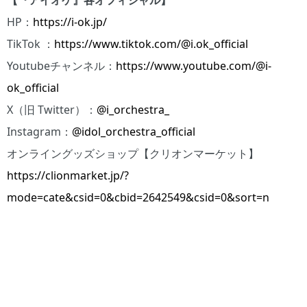
【『アイオケ』各オフィシャル】
HP：
https://i-ok.jp/
TikTok ：
https://www.tiktok.com/@i.ok_official
Youtubeチャンネル：
https://www.youtube.com/@i-
ok_official
X（旧 Twitter）：
@i_orchestra_
Instagram：
@idol_orchestra_official
オンライングッズショップ【クリオンマーケット】
https://clionmarket.jp/?
mode=cate&csid=0&cbid=2642549&csid=0&sort=n