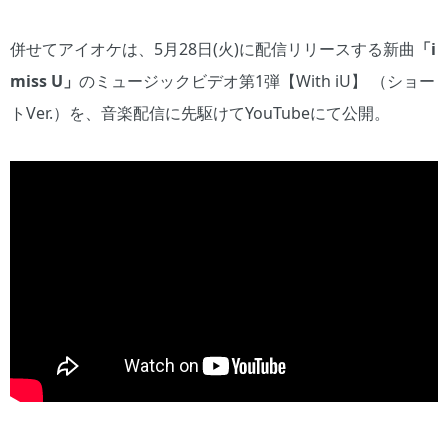
併せてアイオケは、5月28日(火)に配信リリースする新曲
「i
miss U」
のミュージックビデオ第1弾【With iU】 （ショー
トVer.）を、音楽配信に先駆けてYouTubeにて公開。