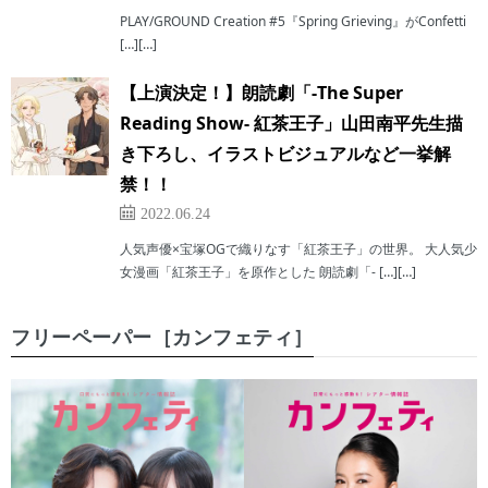
PLAY/GROUND Creation #5『Spring Grieving』がConfetti
[…][…]
【上演決定！】朗読劇「-The Super
Reading Show- 紅茶王子」山田南平先生描
き下ろし、イラストビジュアルなど一挙解
禁！！
2022.06.24
人気声優×宝塚OGで織りなす「紅茶王子」の世界。 大人気少
女漫画「紅茶王子」を原作とした 朗読劇「- […][…]
フリーペーパー［カンフェティ］