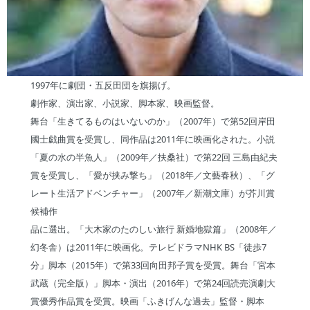
1997年に劇団・五反田団を旗揚げ。
劇作家、演出家、小説家、脚本家、映画監督。
舞台「生きてるものはいないのか」（2007年）で第52回岸田
國士戯曲賞を受賞し、同作品は2011年に映画化された。小説
「夏の水の半魚人」（2009年／扶桑社）で第22回 三島由紀夫
賞を受賞し、「愛が挟み撃ち」（2018年／文藝春秋）、「グ
レート生活アドベンチャー」（2007年／新潮文庫）が芥川賞
候補作
品に選出。「大木家のたのしい旅行 新婚地獄篇」（2008年／
幻冬舎）は2011年に映画化。テレビドラマNHK BS「徒歩7
分」脚本（2015年）で第33回向田邦子賞を受賞。舞台「宮本
武蔵（完全版）」脚本・演出（2016年）で第24回読売演劇大
賞優秀作品賞を受賞。映画「ふきげんな過去」監督・脚本