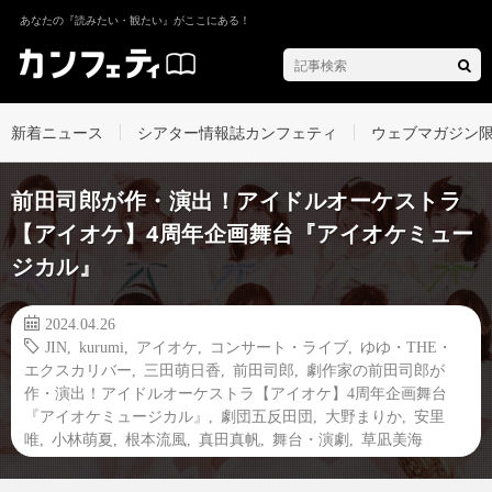
あなたの『読みたい・観たい』がここにある！
新着ニュース
シアター情報誌カンフェティ
ウェブマガジン
前田司郎が作・演出！アイドルオーケストラ
【アイオケ】4周年企画舞台『アイオケミュー
ジカル』
2024.04.26
JIN
,
kurumi
,
アイオケ
,
コンサート・ライブ
,
ゆゆ・THE・
エクスカリバー
,
三田萌日香
,
前田司郎
,
劇作家の前田司郎が
作・演出！アイドルオーケストラ【アイオケ】4周年企画舞台
『アイオケミュージカル』
,
劇団五反田団
,
大野まりか
,
安里
唯
,
小林萌夏
,
根本流風
,
真田真帆
,
舞台・演劇
,
草凪美海