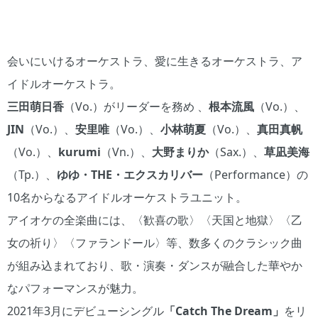
会いにいけるオーケストラ、愛に生きるオーケストラ、ア
イドルオーケストラ。
三田萌日香
（Vo.）がリーダーを務め 、
根本流風
（Vo.）、
JIN
（Vo.）、
安里唯
（Vo.）、
小林萌夏
（Vo.）、
真田真帆
（Vo.）、
kurumi
（Vn.）、
大野まりか
（Sax.）、
草凪美海
（Tp.）、
ゆゆ・THE・エクスカリバー
（Performance）の
10名からなるアイドルオーケストラユニット。
アイオケの全楽曲には、〈歓喜の歌〉〈天国と地獄〉〈乙
女の祈り〉〈ファランドール〉等、数多くのクラシック曲
が組み込まれており、歌・演奏・ダンスが融合した華やか
なパフォーマンスが魅力。
2021年3月にデビューシングル
「Catch The Dream」
をリ