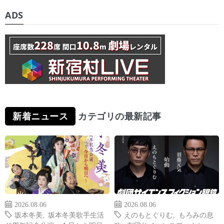
ADS
新着ニュース
カテゴリの最新記事
2026.08.06
2026.08.06
坂本冬美
,
坂本冬美歌手生活
えのもとぐりむ
,
もろみの息