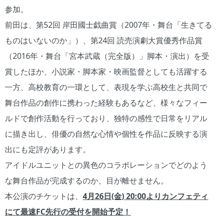
参加。
前田は、第52回 岸田國士戯曲賞（2007年・舞台「生きてる
ものはいないのか」）、第24回 読売演劇大賞優秀作品賞
（2016年・舞台「宮本武蔵（完全版）」脚本・演出）を受
賞したほか、小説家・脚本家・映画監督としても活躍する
一方、高校教育の一環として、表現を学ぶ高校生と共同で
舞台作品の創作に携わった経験もあるなど、様々なフィー
ルドで創作活動を行っており、独特の感性で日常をリアル
に描き出し、俳優の自然な心情や個性を作品に反映する演
出にも定評があります。
アイドルユニットとの異色のコラボレーションでどのよう
な舞台作品が完成するのか、目が離せません。
本公演のチケットは、
4月26日(金) 20:00よりカンフェティ
にて最速FC先行の受付を開始予定！