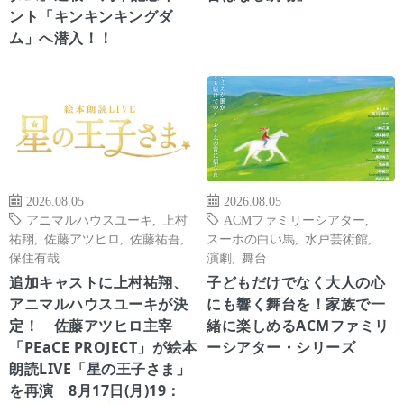
ント「キンキンキングダ
ム」へ潜入！！
2026.08.05
2026.08.05
アニマルハウスユーキ
,
上村
ACMファミリーシアター
,
祐翔
,
佐藤アツヒロ
,
佐藤祐吾
,
スーホの白い馬
,
水戸芸術館
,
保住有哉
演劇
,
舞台
追加キャストに上村祐翔、
子どもだけでなく大人の心
アニマルハウスユーキが決
にも響く舞台を！家族で一
定！ 佐藤アツヒロ主宰
緒に楽しめるACMファミリ
「PEaCE PROJECT」が絵本
ーシアター・シリーズ
朗読LIVE「星の王子さま」
を再演 8月17日(月)19：