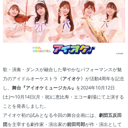
歌・演奏・ダンスが融合した華やかなパフォーマンスが魅
力のアイドルオーケストラ
〈アイオケ〉
が活動4周年を記念
し、
舞台『アイオケミュージカル』
を2024年10月12日
(土)〜10月14日(月・祝)に恵比寿・エコー劇場にて上演する
ことを発表しました。
アイオケ初の試みとなる今回の舞台企画には、
劇団五反田
団
を主宰する劇作家・演出家の
前田司郎
が作・演出として