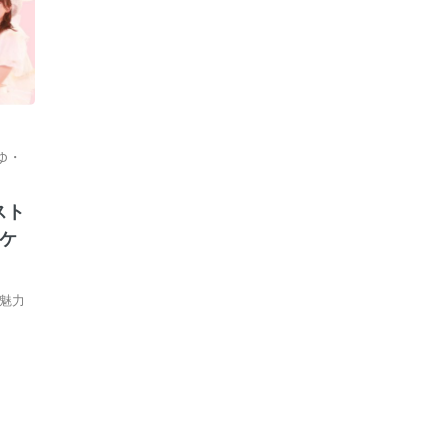
ゆ・
スト
ケ
魅力