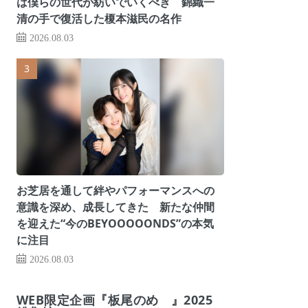
は僕らの世代が紡いでいくべき 錦織一
清の手で復活した榎本滋民の名作
2026.08.03
お芝居を通して絆やパフォーマンスへの
意識を深め、成長してきた 新たな仲間
を迎えた“今のBEYOOOOONDS”の本気
に注目
2026.08.03
WEB限定企画『板尾のめ゙』2025