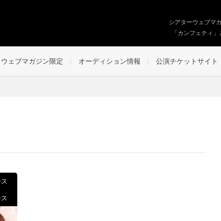
シアターウェブマ
「カンフェティ」
ウェブマガジン限定
オーディション情報
公演チケットサイト
ース
ース