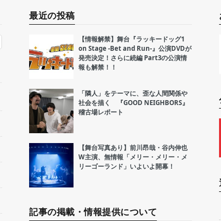
最近の投稿
【情報解禁】舞台『ラッキードッグ1
on Stage -Bet and Run-』公演DVDが
発売決定！さらに続編 Part3の公演情
報も解禁！！
「隣人」をテーマに、歪な人間関係や
社会を描く 『GOOD NEIGHBORS』
稽古場レポート
【舞台写真あり】前川昂哉・谷内伸也
W主演、無情報「メリー・メリー・メ
リーゴーランド」いよいよ開幕！
記事の掲載・情報提供について