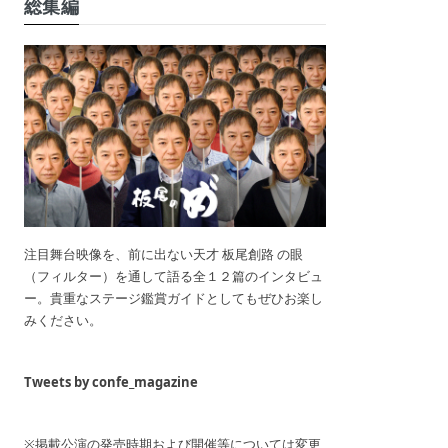
総集編
注目舞台映像を、前に出ない天才 板尾創路 の眼
（フィルター）を通して語る全１２篇のインタビュ
ー。貴重なステージ鑑賞ガイドとしてもぜひお楽し
みください。
Tweets by confe_magazine
※掲載公演の発売時期および開催等については変更