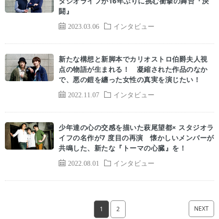
タジオライフが16年ぶりに挑む衝撃の舞台『決
闘』
2023.03.06
インタビュー
新たな構想と新脚本でカリオストロ伯爵夫人視
点の物語が生まれる！ 凝縮された作品のなか
で、悪の鎧を纏った女性の真実を演じたい！
2022.11.07
インタビュー
少年達の心の交感を描いた萩尾望都× スタジオラ
イフの名作が7 度目の再演 懐かしいメンバーが
共鳴した、新たな『トーマの心臓』を！
2022.08.01
インタビュー
NEXT
1
2