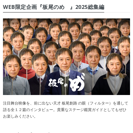
WEB限定企画『板尾のめ゙』2025総集編
注目舞台映像を、前に出ない天才 板尾創路 の眼（フィルター）を通して
語る全１２篇のインタビュー。貴重なステージ鑑賞ガイドとしてもぜひ
お楽しみください。