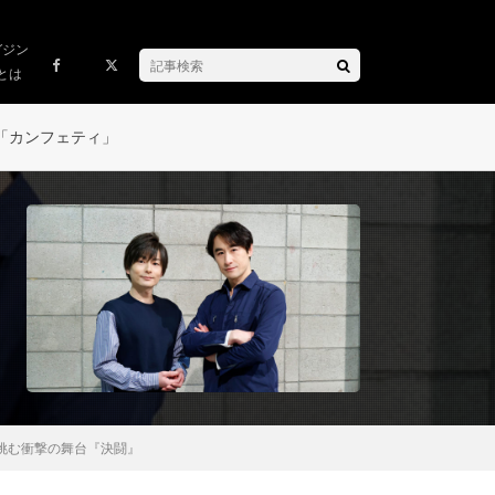
ガジン
とは
「カンフェティ」
挑む衝撃の舞台『決闘』