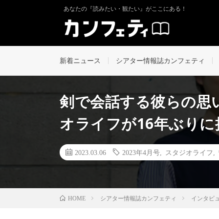
あなたの『読みたい・観たい』がここにある！
新着ニュース
シアター情報誌カンフェティ
剣で会話する彼らの思
オライフが16年ぶり
2023.03.06
2023年4月号
,
スタジオライフ
,
シアター情報誌カンフェティ
インタビ
HOME