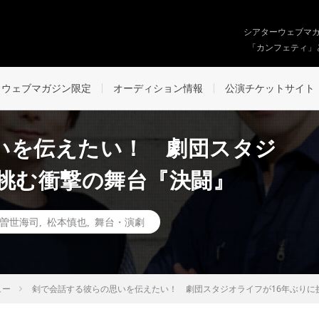
シアターウェブマ
「カンフェティ」
ウェブマガジン限定
オーディション情報
公演チケットサイト
いを伝えたい！ 劇団スタジ
に挑む衝撃の舞台『決闘』
曽世海司
,
松本慎也
,
舞台・演劇
ュー
剣で会話する彼らの思いを伝えたい！ 劇団スタジオライフが16年ぶりに