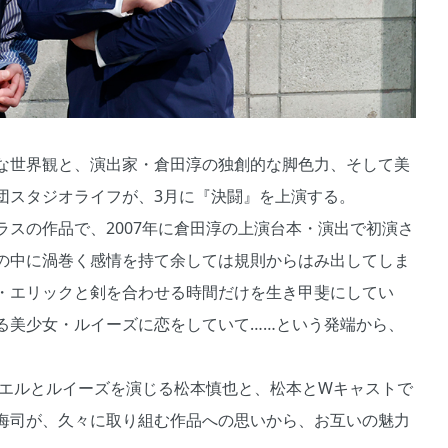
な世界観と、演出家・倉田淳の独創的な脚色力、そして美
団スタジオライフが、3月に『決闘』を上演する。
スの作品で、2007年に倉田淳の上演台本・演出で初演さ
の中に渦巻く感情を持て余しては規則からはみ出してしま
・エリックと剣を合わせる時間だけを生き甲斐にしてい
る美少女・ルイーズに恋をしていて……という発端から、
ョエルとルイーズを演じる松本慎也と、松本とWキャストで
海司が、久々に取り組む作品への思いから、お互いの魅力