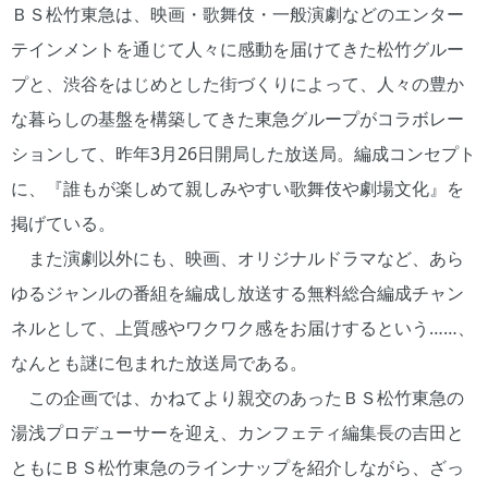
ＢＳ松竹東急は、映画・歌舞伎・一般演劇などのエンター
テインメントを通じて人々に感動を届けてきた松竹グルー
プと、渋谷をはじめとした街づくりによって、人々の豊か
な暮らしの基盤を構築してきた東急グループがコラボレー
ションして、昨年3月26日開局した放送局。編成コンセプト
に、『誰もが楽しめて親しみやすい歌舞伎や劇場文化』を
掲げている。
また演劇以外にも、映画、オリジナルドラマなど、あら
ゆるジャンルの番組を編成し放送する無料総合編成チャン
ネルとして、上質感やワクワク感をお届けするという……、
なんとも謎に包まれた放送局である。
この企画では、かねてより親交のあったＢＳ松竹東急の
湯浅プロデューサーを迎え、カンフェティ編集長の吉田と
ともにＢＳ松竹東急のラインナップを紹介しながら、ざっ