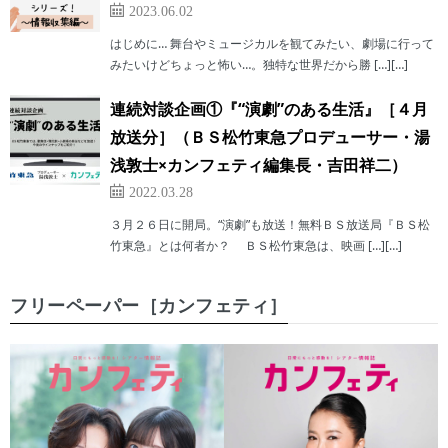
2023.06.02
はじめに… 舞台やミュージカルを観てみたい、劇場に行って
みたいけどちょっと怖い…。独特な世界だから勝 […][…]
連続対談企画①『“演劇”のある生活』［４月
放送分］（ＢＳ松竹東急プロデューサー・湯
浅敦士×カンフェティ編集長・吉田祥二）
2022.03.28
３月２６日に開局。“演劇”も放送！無料ＢＳ放送局『ＢＳ松
竹東急』とは何者か？ ＢＳ松竹東急は、映画 […][…]
フリーペーパー［カンフェティ］