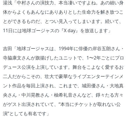
湯浅「中村さんの演技力、本当凄いですよね。あの細い身
体からよくもあんなにありありとした生命力を解き放つこ
とができるものだ、とつい見入ってしまいます。続いて、
11日には地球ゴージャスの『X day』を放送します」
吉田「地球ゴージャスは、1994年に俳優の岸谷五朗さん・
寺脇康文さんが旗揚げしたユニットで、1〜2年ごとにプロ
デュース公演を上演しています。舞台をこよなく愛するお
二人だからこその、壮大で豪華なライブエンターテインメ
ント作品を毎回上演され、これまで、城田優さん・大地真
央さん・中川晃教さん・柚希礼音さんなど、錚々たる方々
がゲスト出演されていて、“本当にチケットが取れない公
演”としても有名です」