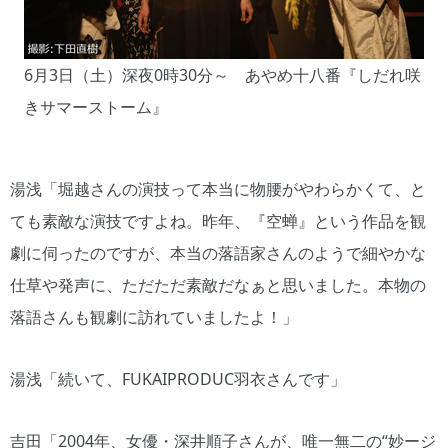
6月3日（土）深夜0時30分～ あやめ十八番『しだれ咲
きサマーストーム』
湯浅「堀越さんの演技って本当に物腰がやわらかくて、と
ても素敵な演技ですよね。昨年、『空蝉』という作品を観
劇に伺ったのですが、本当の落語家さんのようで細やかな
仕草や発声に、ただただ素敵だなぁと思いました。本物の
落語さんも観劇に訪れていましたよ！」
湯浅「続いて、FUKAIPRODUC羽衣さんです」
吉田「2004年、女優・深井順子さんが、唯一無二の“妙ージ