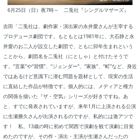
6月25日（日）夜7時～ 二兎社『シングルマザーズ』
吉田「二兎社は、劇作家・演出家の永井愛さんが主宰する
プロデュース劇団です。もともとは1981年に、大石静と永
井愛のお二人が設立した劇団で、ともに卯年生まれという
ことから、劇団名を二兎社（にとしゃ）と付けたそうで
す。“言葉”や“習慣”、“ジェンダー”、“家族”、“町”など、身近
ではあるけど意識下に潜む問題を題材として、現実の生活
に直結した作品が特徴です。個人的には、メディアと権力
の関係を描いた『ザ・空気』シリーズが好きですね。あ
と、すでに発表されていますが、来年1月に上演される公演
に生瀬勝久さんが出演されるのですが、私的には激アツで
す！ 私、13歳の時に初めて関西で演劇を観て演劇に目覚
めたのですが、その作・演出・主演が生瀬さんだったの