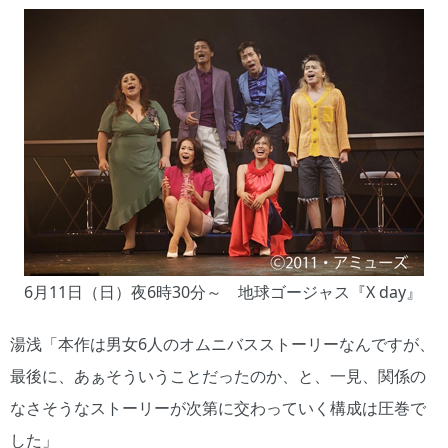
6月11日（日）夜6時30分～ 地球ゴージャス『X day』
湯浅「本作は男女6人のオムニバスストーリーなんですが、
最後に、あぁそういうことだったのか、と、一見、関係の
なさそうなストーリーが次第に交わっていく構成は圧巻で
した」