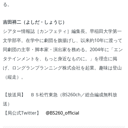
る。
吉田祥二（よしだ・しょうじ）
シアター情報誌［カンフェティ］編集長。早稲田大学第一
文学部卒。在学中に劇団を旗揚げし、以来約10年に渡って
同劇団の主宰・脚本家・演出家を務める。2004年に「エン
タテインメントを、もっと身近なものに。」を理念に掲
げ、ロングランプランニング株式会社を起業。趣味は登山
（縦走）。
【放送局】 ＢＳ松竹東急（BS260ch／総合編成無料放
送）
【局公式Twitter】
@BS260_official