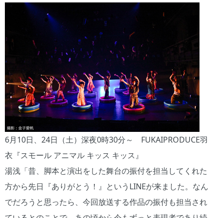
6月10日、24日（土）深夜0時30分～ FUKAIPRODUCE羽
衣『スモール アニマル キッス キッス』
湯浅「昔、脚本と演出をした舞台の振付を担当してくれた
方から先日『ありがとう！』というLINEが来ました。なん
でだろうと思ったら、今回放送する作品の振付も担当され
ているとのことで、あの頃から今もずっと表現者であり続