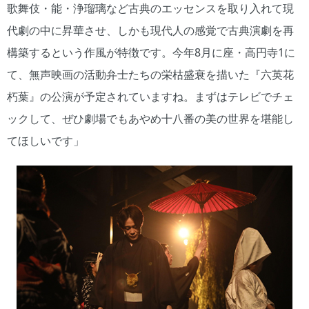
歌舞伎・能・浄瑠璃など古典のエッセンスを取り入れて現
代劇の中に昇華させ、しかも現代人の感覚で古典演劇を再
構築するという作風が特徴です。今年8月に座・高円寺1に
て、無声映画の活動弁士たちの栄枯盛衰を描いた『六英花
朽葉』の公演が予定されていますね。まずはテレビでチェ
ックして、ぜひ劇場でもあやめ十八番の美の世界を堪能し
てほしいです」