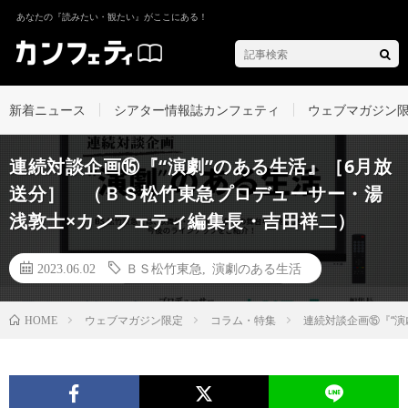
あなたの『読みたい・観たい』がここにある！
新着ニュース
シアター情報誌カンフェティ
ウェブマガジン
連続対談企画⑮『“演劇”のある生活』［6月放
送分］ （ＢＳ松竹東急プロデューサー・湯
浅敦士×カンフェティ編集長・吉田祥二）
2023.06.02
ＢＳ松竹東急
,
演劇のある生活
ウェブマガジン限定
コラム・特集
連続対談企画⑮『“
HOME