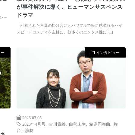
が事件解決に導く、ヒューマンサスペンス
ドラマ
ン～
計算された言葉の掛け合いとパワフルで疾走感溢れるハイ
スピードコメディを主軸に、数多くのエンタメ性に […]
ュー
インタビュー
2023.03.06
2023年4月号
,
古川貴義
,
白勢未生
,
箱庭円舞曲
,
舞
台・演劇
皆さ