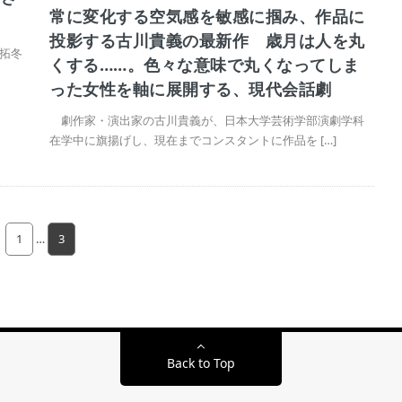
常に変化する空気感を敏感に掴み、作品に
投影する古川貴義の最新作 歳月は人を丸
拓冬
くする……。色々な意味で丸くなってしま
った女性を軸に展開する、現代会話劇
劇作家・演出家の古川貴義が、日本大学芸術学部演劇学科
在学中に旗揚げし、現在までコンスタントに作品を […]
1
…
3
Back to Top