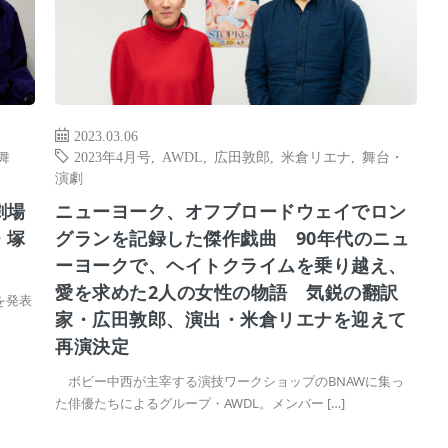
2023.03.06
舞
2023年4月号
,
AWDL
,
広田敦郎
,
米倉リエナ
,
舞台・
演劇
劇場
ニューヨーク、オフブロードウェイでロン
・塚
グランを記録した傑作戯曲 90年代のニュ
ーヨークで、ヘイトクライムを乗り越え、
愛を求めた2人の女性の物語 気鋭の翻訳
を発表
家・広田敦郎、演出・米倉リエナを迎えて
再演決定
ボビー中西が主宰する演技ワークショップのBNAWに集っ
た俳優たちによるグループ・AWDL。メンバー […]