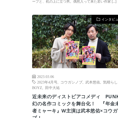
ープと、机の上に立つ男。偶然入って来た若い作家 […]
インタビ
2023.03.06
2023年4月号
,
コウガシノブ
,
武本悠佑
,
気晴らし
BOYZ
,
田中大祐
近未来のディストピアコメディ PUN
幻の名作コミックを舞台化！ 『年金
者ミャーキ』W主演は武本悠佑×コウガ
ブ！