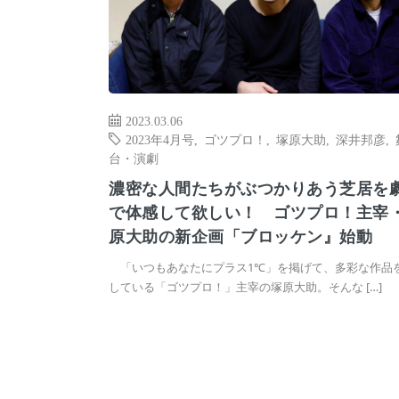
2023.03.06
2023年4月号
,
ゴツプロ！
,
塚原大助
,
深井邦彦
,
台・演劇
濃密な人間たちがぶつかりあう芝居を
で体感して欲しい！ ゴツプロ！主宰
原大助の新企画「ブロッケン』始動
「いつもあなたにプラス1℃」を掲げて、多彩な作品
している「ゴツプロ！」主宰の塚原大助。そんな […]