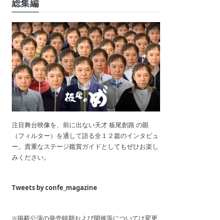
総集編
注目舞台映像を、前に出ない天才 板尾創路 の眼
（フィルター）を通して語る全１２篇のインタビュ
ー。貴重なステージ鑑賞ガイドとしてもぜひお楽し
みください。
Tweets by confe_magazine
※掲載公演の発売時期および開催等については変更