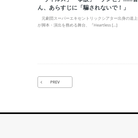
ん、あらすじに「騙されないで！」
元劇団スーパーエキセントリックシアター出身の道上
が脚本・演出を務める舞台、『Heartless […]
PREV