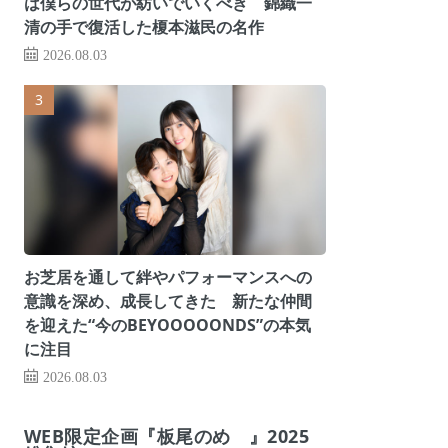
は僕らの世代が紡いでいくべき 錦織一
清の手で復活した榎本滋民の名作
2026.08.03
お芝居を通して絆やパフォーマンスへの
意識を深め、成長してきた 新たな仲間
を迎えた“今のBEYOOOOONDS”の本気
に注目
2026.08.03
WEB限定企画『板尾のめ゙』2025