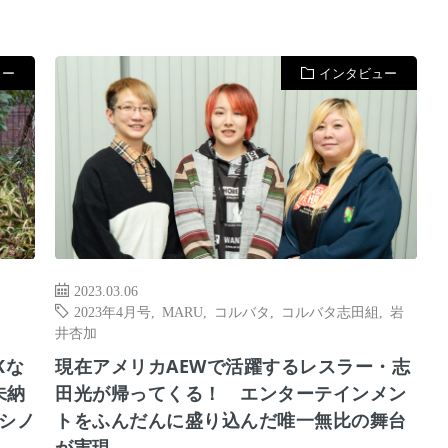
ュー
インタビュー
2023.03.06
2023年4月号
,
MARU
,
コルバタ
,
コルバタ志田組
,
岩
井杏加
Kな
現在アメリカAEWで活躍するレスラー・志
未納
田光が帰ってくる！ エンターテインメン
シノ
トをふんだんに盛り込んだ唯一無比の舞台
が実現