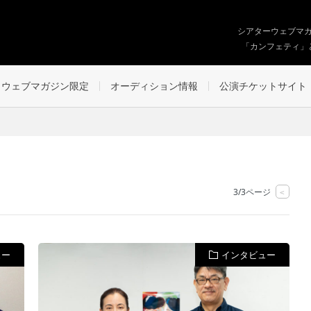
シアターウェブマ
「カンフェティ」
ウェブマガジン限定
オーディション情報
公演チケットサイト
3/3ページ
<
ュー
インタビュー