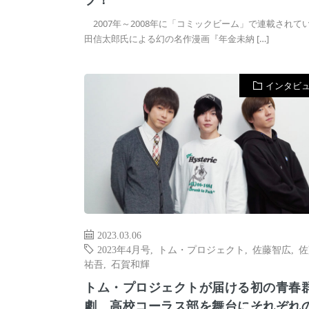
2007年～2008年に「コミックビーム」で連載されて
田信太郎氏による幻の名作漫画『年金未納 […]
インタビ
2023.03.06
2023年4月号
,
トム・プロジェクト
,
佐藤智広
,
佐
祐吾
,
石賀和輝
トム・プロジェクトが届ける初の青春
劇 高校コーラス部を舞台にそれぞれ