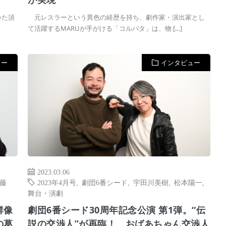
いた須
元レスラーという異色の経歴を持ち、劇作家・演出家とし
て活躍するMARUが手がける「コルバタ」は、物 […]
ュー
インタビュー
2023.03.06
藤
2023年4月号
,
劇団6番シード
,
宇田川美樹
,
松本陽一
,
舞台・演劇
群像
劇団6番シード30周年記念公演 第1弾。“伝
の葛
説の交渉人”が再臨！ おばあちゃん交渉人