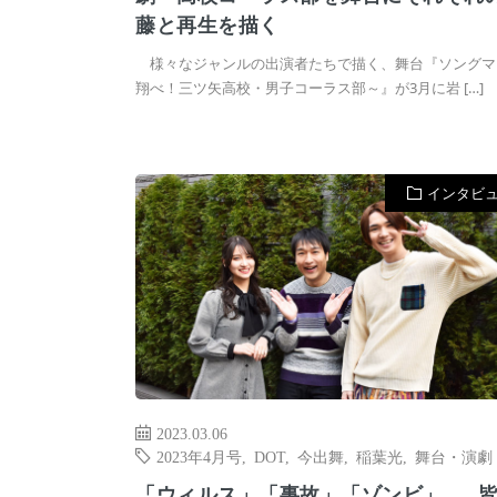
藤と再生を描く
様々なジャンルの出演者たちで描く、舞台『ソングマ
翔べ！三ツ矢高校・男子コーラス部～』が3月に岩 […]
インタビ
2023.03.06
2023年4月号
,
DOT
,
今出舞
,
稲葉光
,
舞台・演劇
「ウィルス」「事故」「ゾンビ」……