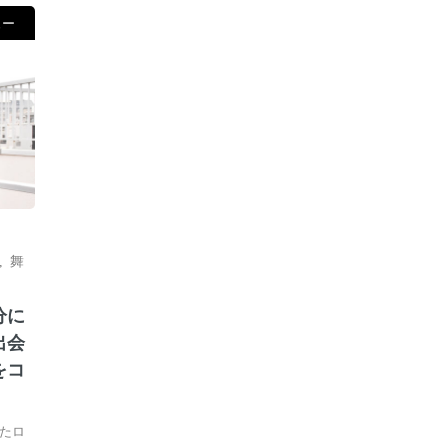
ュー
,
舞
分に
出会
をコ
たロ