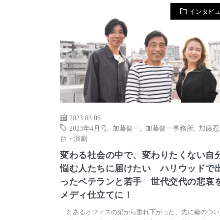
インタビ
2023.03.06
2023年4月号
,
加藤健一
,
加藤健一事務所
,
加藤忍
台・演劇
変わる社会の中で、変わりたくない自
悩む人たちに届けたい ハリウッドで
ったベテランと若手 世代交代の悲哀
メディ仕立てに！
とあるオフィスの梁から垂れ下がった、先に輪のつい