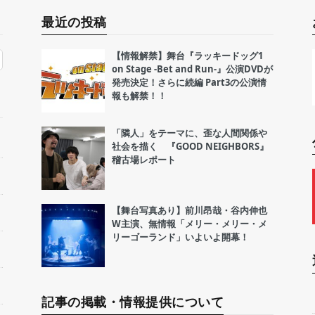
最近の投稿
【情報解禁】舞台『ラッキードッグ1
on Stage -Bet and Run-』公演DVDが
発売決定！さらに続編 Part3の公演情
報も解禁！！
「隣人」をテーマに、歪な人間関係や
社会を描く 『GOOD NEIGHBORS』
稽古場レポート
【舞台写真あり】前川昂哉・谷内伸也
W主演、無情報「メリー・メリー・メ
リーゴーランド」いよいよ開幕！
記事の掲載・情報提供について