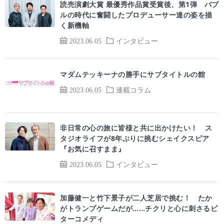
読売演劇大賞 最優秀作品賞受賞後、第1弾 バブ
ルの時代に奮闘したプロデューサー達の姿を描
く新機軸
2023.06.05
インタビュー
マダムテッキーナの勝手にサブタイトルの館
2023.06.05
連載コラム
非日常の心の旅に皆様と共に出かけたい！ ス
タジオライフが8年ぶりに挑むシェイクスピア
『お気に召すまま』
2023.06.05
インタビュー
加藤健一と竹下景子が二人芝居で挑む！ たか
がトランプゲームだが……チクリと心に刺さるビ
ターコメディ