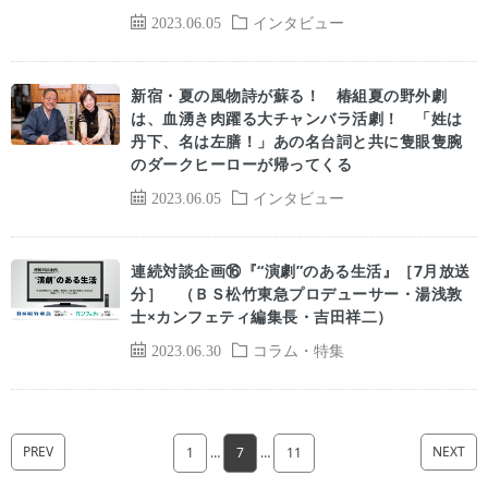
2023.06.05
インタビュー
新宿・夏の風物詩が蘇る！ 椿組夏の野外劇
は、血湧き肉躍る大チャンバラ活劇！ 「姓は
丹下、名は左膳！」あの名台詞と共に隻眼隻腕
のダークヒーローが帰ってくる
2023.06.05
インタビュー
連続対談企画⑯『“演劇”のある生活』［7月放送
分］ （ＢＳ松竹東急プロデューサー・湯浅敦
士×カンフェティ編集長・吉田祥二）
2023.06.30
コラム・特集
PREV
NEXT
1
…
7
…
11