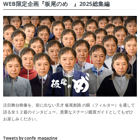
WEB限定企画『板尾のめ゙』2025総集編
注目舞台映像を、前に出ない天才 板尾創路 の眼（フィルター）を通して
語る全１２篇のインタビュー。貴重なステージ鑑賞ガイドとしてもぜひ
お楽しみください。
Tweets by confe_magazine