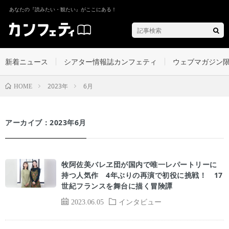
あなたの『読みたい・観たい』がここにある！
新着ニュース
シアター情報誌カンフェティ
ウェブマガジン
2023年
6月
HOME
アーカイブ：2023年6月
牧阿佐美バレヱ団が国内で唯一レパートリーに
持つ人気作 4年ぶりの再演で初役に挑戦！ 17
世紀フランスを舞台に描く冒険譚
2023.06.05
インタビュー