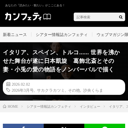
あなたの『読みたい・観たい』がここにある！
新着ニュース
シアター情報誌カンフェティ
ウェブマガジン
イタリア、スペイン、トルコ…… 世界を沸か
せた舞台が遂に日本凱旋 葛飾北斎とその
妻・小兎の愛の物語をノンバーバルで描く
2026.02.02
2026年3月号
,
サカクラカツミ
,
その他
,
沙央くらま
シアター情報誌カンフェティ
インタビュー
イタリア、
HOME