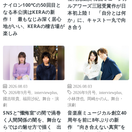
ナイロン100℃の50回目と
ルアワーズ三冠受賞作が日
なる本公演はKERAの新
本初上陸！ 「自分とは何
作！ 最もなじみ深く居心
か」に、キャスト一丸で向
地がいい、KERAの稽古場が
き合う
楽しみ
2026.08.03
2026.08.03
2026年9月号
,
interviewplus
,
2026年9月号
,
interviewplus
,
國吉咲貴
,
福田沙紀
,
舞台・演
小林啓也
,
岡崎かのん
,
舞台・
劇
演劇
SNSと“懺悔室”の間で渦巻
音楽座ミュージカル創立40
く人間関係の闇を、舞台な
周年を前に8年ぶりの新
らではの魅せ方で描く 出
作 “向き合えない真実”を