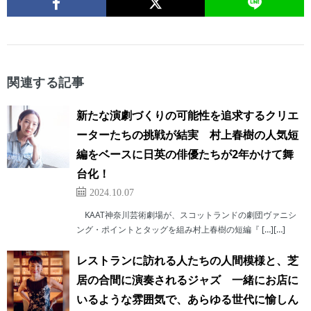
関連する記事
新たな演劇づくりの可能性を追求するクリエ
ーターたちの挑戦が結実 村上春樹の人気短
編をベースに日英の俳優たちが2年かけて舞
台化！
2024.10.07
KAAT神奈川芸術劇場が、スコットランドの劇団ヴァニシ
ング・ポイントとタッグを組み村上春樹の短編『 […][…]
レストランに訪れる人たちの人間模様と、芝
居の合間に演奏されるジャズ 一緒にお店に
いるような雰囲気で、あらゆる世代に愉しん