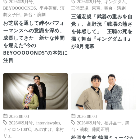
2026年9月号
,
2026年9月号
,
キングダム
,
BEYOOOOONDS
,
平井美葉
,
演
三浦宏規
,
東宝
,
舞台・演劇
劇女子部
,
舞台・演劇
三浦宏規「武器の重みを自
お芝居を通して絆やパフォ
覚」、高野洸「戦場の熱さ
ーマンスへの意識を深め、
を体感して」 王騎の死を
成長してきた 新たな仲間
描く舞台『キングダムⅡ』
を迎えた“今の
が8月開幕
BEYOOOOONDS”の本気に
注目
2026.08.03
2026.08.03
2026年9月号
,
interviewplus
,
2026年9月号
,
福井晶一
,
舞
ナイロン100℃
,
みのすけ
,
峯村
台・演劇
,
藤岡正明
リエ
松岡充主演 韓国ミュージカ