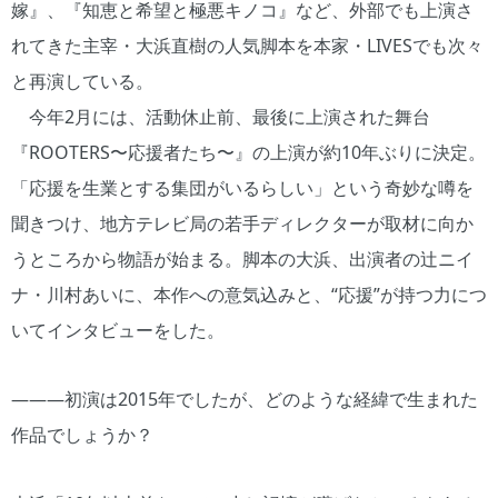
嫁』、『知恵と希望と極悪キノコ』など、外部でも上演さ
れてきた主宰・大浜直樹の人気脚本を本家・LIVESでも次々
と再演している。
今年2月には、活動休止前、最後に上演された舞台
『ROOTERS〜応援者たち〜』の上演が約10年ぶりに決定。
「応援を生業とする集団がいるらしい」という奇妙な噂を
聞きつけ、地方テレビ局の若手ディレクターが取材に向か
うところから物語が始まる。脚本の大浜、出演者の辻ニイ
ナ・川村あいに、本作への意気込みと、“応援”が持つ力につ
いてインタビューをした。
―――初演は2015年でしたが、どのような経緯で生まれた
作品でしょうか？