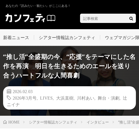
あなたの『読みたい・観たい』がここにある！
新着ニュース
シアター情報誌カンフェティ
ウェブマガジン
“推し活”全盛期の今、“応援”をテーマにした名
作を再演 明日を生きるためのエールを送り
合うハートフルな人間喜劇
2026.02.03
2026年3月号
,
LIVES
,
大浜直樹
,
川村あい
,
舞台・演劇
,
辻
ニイナ
シアター情報誌カンフェティ
インタビュー
“推し活”
HOME