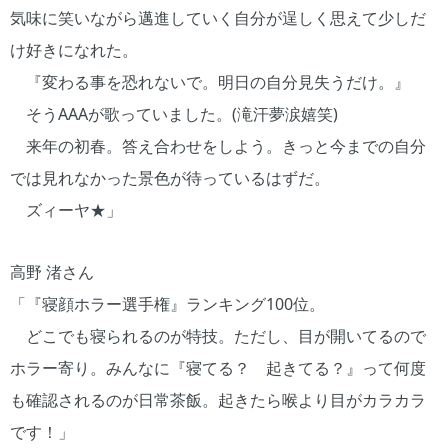
気味に笑いながら邁進していく自分が逞しく思えて少しだ
け好きになれた。
『変わる事を恐れないで。明日の自分見失うだけ。』
そうAAAが歌っていました。(滝汗夢涙嬉笑)
来年の初春。答え合わせをしよう。きっと今までの自分
では見れなかった景色が待っているはずだ。
ズィーヤ★」
高野 渚さん
「『寝顔ホラー選手権』ランキング100位。
どこでも寝られるのが特技。ただし、目が開いてるので
ホラー寄り。みんなに『寝てる？ 起きてる？』って何度
も確認されるのが日常茶飯。起きたら喉より目がカラカラ
です！」