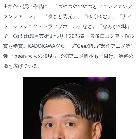
主な作・演出作品に、『つやつやのやつとファンファンフ
ァンファーレ』、『瞬きと閃光』、『眩く眩む』、『ナイ
トーシンジュク・トラップホール』など。『なんかの味』
で「CoRich舞台芸術まつり！2025春」最多口コミ賞・演技
賞を受賞。KADOKAWAグループ”GeeXPlus”製作アニメ第1
弾 『baan-大人の彊界-』で初アニメ脚本も手掛け、活躍の
場を広げている。