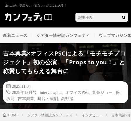
あなたの『読みたい・観たい』がここにある！
新着ニュース
シアター情報誌カンフェティ
ウェブマガジン
吉本興業×オフィスPSCによる「モチモチプロ
ジェクト」初の公演 「Props to you！」と
称賛してもらえる舞台に
2025.11.04
2025年12月号
,
interviewplus
,
オフィスPSC
,
九条ジョー
,
保
坂萌
,
吉本興業
,
舞台・演劇
,
高野渚
シアター情報誌カンフェティ
インタビュー
吉本興業×オ
HOME