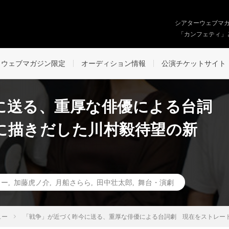
シアターウェブマ
「カンフェティ」
ウェブマガジン限定
オーディション情報
公演チケットサイト
に送る、重厚な俳優による台詞
に描きだした川村毅待望の新
リー
,
加藤虎ノ介
,
月船さらら
,
田中壮太郎
,
舞台・演劇
ュー
「戦争」が近づく昨今に送る、重厚な俳優による台詞劇 現在をストレー