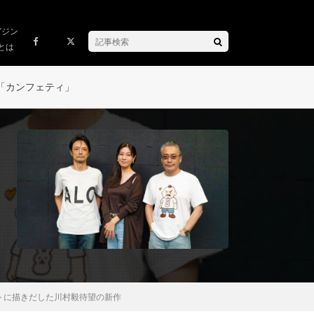
ガジン
とは
「カンフェティ」
トに描きだした川村毅待望の新作