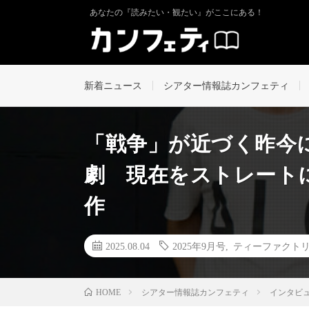
あなたの『読みたい・観たい』がここにある！
新着ニュース
シアター情報誌カンフェティ
「戦争」が近づく昨今
劇 現在をストレート
作
2025.08.04
2025年9月号
,
ティーファクト
シアター情報誌カンフェティ
インタビ
HOME