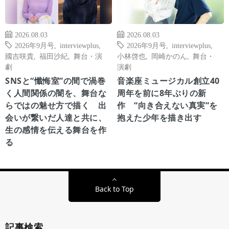
2026.08.03
2026.08.03
2026年9月号
,
interviewplus
,
2026年9月号
,
interviewplus
,
國吉咲貴
,
福田沙紀
,
舞台・演
小林啓也
,
岡崎かのん
,
舞台・
劇
演劇
SNSと“懺悔室”の間で渦巻
音楽座ミュージカル創立40
く人間関係の闇を、舞台な
周年を前に8年ぶりの新
らではの魅せ方で描く 出
作 “向き合えない真実”を
会いが繋いだ人達と共に、
抱えた少年を描き出す
生の感情を伝える舞台を作
る
Back to Top
記事検索