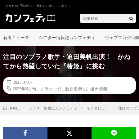
あなたの『読みたい・観たい』がここにある！
新着ニュース
シアター情報誌カンフェティ
ウェブマガジン
注目のソプラノ歌手・迫田美帆出演！ かね
てから熱望していた『椿姫』に挑む
2025.07.07
2025年8月号
,
クラシック
,
藤原歌劇団
,
迫田美帆
シアター情報誌カンフェティ
インタビュー
注目のソプ
HOME