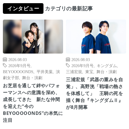
インタビュー
カテゴリの最新記事
2026.08.03
2026.08.03
2026年9月号
,
2026年9月号
,
キングダム
,
BEYOOOOONDS
,
平井美葉
,
演
三浦宏規
,
東宝
,
舞台・演劇
劇女子部
,
舞台・演劇
三浦宏規「武器の重みを自
お芝居を通して絆やパフォ
覚」、高野洸「戦場の熱さ
ーマンスへの意識を深め、
を体感して」 王騎の死を
成長してきた 新たな仲間
描く舞台『キングダムⅡ』
を迎えた“今の
が8月開幕
BEYOOOOONDS”の本気に
注目