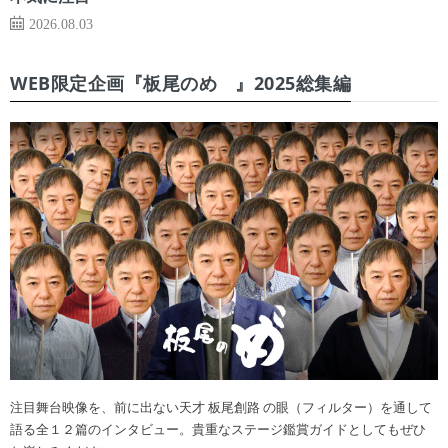
2026.08.03
WEB限定企画『板尾のめ゙』2025総集編
注目舞台映像を、前に出ない天才 板尾創路 の眼（フィルター）を通して
語る全１２篇のインタビュー。貴重なステージ鑑賞ガイドとしてもぜひ