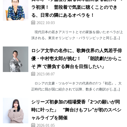
ラ初演！ 普段着で気楽に聴くことのでき
る、日常の隣にあるオペラを！
2022.10.03
現代日本の若きアスリートとその家族を描いたオペラが上
演される。東京オリンピック・パラリンピックと同 […][…]
ロシア文学の名作に、歌舞伎界の人気若手俳
優・中村壱太郎が挑む！ 「朗読劇だからこ
そ 声 で勝負する舞台を目指したい」
2023.08.07
ロシアの文豪・ツルゲーネフの代表作の1つ『初恋』。大
正時代に我が国に紹介されて以降、数多くの翻訳が […][…]
シリーズ初参加の稲場愛香「2つの願いが同
時に叶った」 “舞台けもフレ”が初のスペシ
ャルライブを開催
2026.01.05