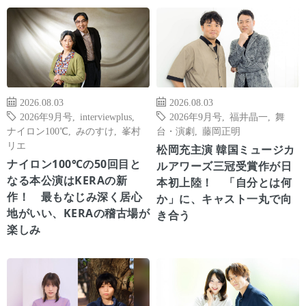
2026.08.03
2026.08.03
2026年9月号
,
interviewplus
,
2026年9月号
,
福井晶一
,
舞
ナイロン100℃
,
みのすけ
,
峯村
台・演劇
,
藤岡正明
リエ
松岡充主演 韓国ミュージカ
ナイロン100℃の50回目と
ルアワーズ三冠受賞作が日
なる本公演はKERAの新
本初上陸！ 「自分とは何
作！ 最もなじみ深く居心
か」に、キャスト一丸で向
地がいい、KERAの稽古場が
き合う
楽しみ