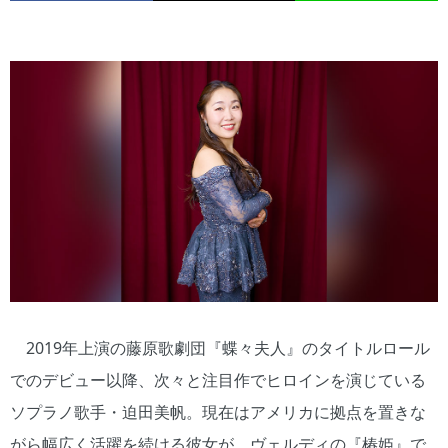
2019年上演の藤原歌劇団『蝶々夫人』のタイトルロール
でのデビュー以降、次々と注目作でヒロインを演じている
ソプラノ歌手・迫田美帆。現在はアメリカに拠点を置きな
がら幅広く活躍を続ける彼女が、ヴェルディの『椿姫』で