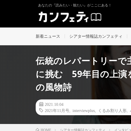
あなたの『読みたい・観たい』がここにある！
新着ニュース
シアター情報誌カンフェティ
伝統のレパートリーで
に挑む 59年目の上
の風物詩
2021.10.04
2021年11月号
,
interviewplus
,
くるみ割り人形
,
シアター情報誌カンフェティ
インタビ
HOME