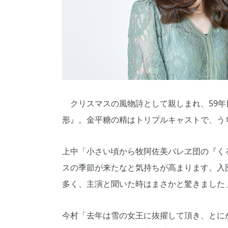
クリスマスの風物詩として親しまれ、59年
形』。金平糖の精はトリプルキャストで、う
上中「小さい頃から牧阿佐美バレヱ団の『く
スの季節が来たなと気持ちが高まります。入
多く、主演と聞いた時はまさかと驚きました
今村「去年は雪の女王に抜擢して頂き、とに