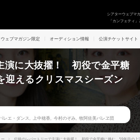
シアターウェブマ
「カンフェティ」
ウェブマガジン限定
オーディション情報
公演チケットサイト
主演に大抜擢！ 初役で金平糖
演を迎えるクリスマスシーズン
バレエ・ダンス
,
上中穂香
,
今村のぞみ
,
牧阿佐美バレヱ団
ュー
伝統のレパートリーで主演に大抜擢！ 初役で金平糖に挑む 59年目の上