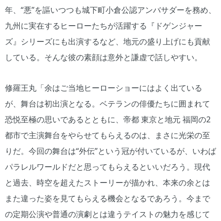
年、“悪”を謳いつつも城下町小倉公認アンバサダーを務め、
九州に実在するヒーローたちが活躍する『ドゲンジャー
ズ』シリーズにも出演するなど、地元の盛り上げにも貢献
している。そんな彼の素顔は意外と謙虚で話しやすい。
修羅王丸「余はご当地ヒーローショーにはよく出ている
が、舞台は初出演となる。ベテランの俳優たちに囲まれて
恐悦至極の思いであるとともに、帝都 東京と地元 福岡の2
都市で主演舞台をやらせてもらえるのは、まさに光栄の至
りだ。今回の舞台は“外伝”という冠が付いているが、いわば
パラレルワールドだと思ってもらえるといいだろう。現代
と過去、時空を超えたストーリーが描かれ、本来の余とは
また違った姿を見てもらえる機会となるであろう。今まで
の定期公演や普通の演劇とは違うテイストの魅力を感じて