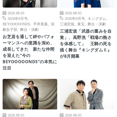
2026.08.03
2026.08.03
2026年9月号
,
2026年9月号
,
キングダム
,
BEYOOOOONDS
,
平井美葉
,
演
三浦宏規
,
東宝
,
舞台・演劇
劇女子部
,
舞台・演劇
三浦宏規「武器の重みを自
お芝居を通して絆やパフォ
覚」、高野洸「戦場の熱さ
ーマンスへの意識を深め、
を体感して」 王騎の死を
成長してきた 新たな仲間
描く舞台『キングダムⅡ』
を迎えた“今の
が8月開幕
BEYOOOOONDS”の本気に
注目
2026.08.03
2026.08.03