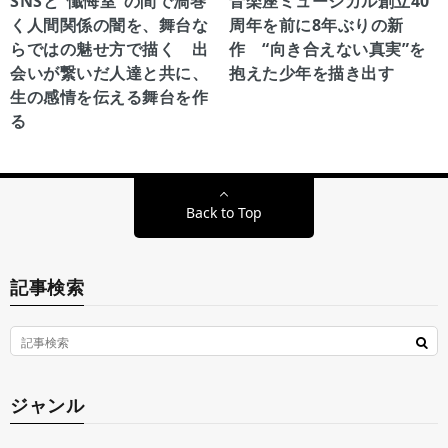
SNSと“懺悔室”の間で渦巻
音楽座ミュージカル創立40
く人間関係の闇を、舞台な
周年を前に8年ぶりの新
らではの魅せ方で描く 出
作 “向き合えない真実”を
会いが繋いだ人達と共に、
抱えた少年を描き出す
生の感情を伝える舞台を作
る
Back to Top
記事検索
ジャンル