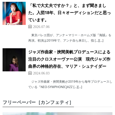
「私で大丈夫ですか？」と、まず聞きまし
た。入団18年、日々オーディションだと思っ
ています。
2026.07.06
東京バレエ団が、アンナ＝マリー・ホームズ版『海賊』を
再演。初演は2019年で、アンナ自ら来日し、指 […][…]
ジャズ作曲家・挾間美帆プロデュースによる
注目のクロスオーヴァー公演 現代ジャズ作
曲界の神格的存在、マリア・シュナイダー
2024.06.03
ジャズ作曲家・挾間美帆が2019年から毎年プロデュースし
ている『NEO-SYMPHONICJAZZ […][…]
フリーペーパー［カンフェティ］