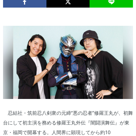
忍結社・筑前忍八剣衆の元締“悪の忍者”修羅王丸が、初舞
台にして初主演を務める修羅王丸外伝『闇闘演舞伝』が東
京・福岡で開幕する。人間界に顕現してから約10