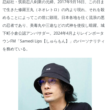
忍結社・筑前忍八剣衆の元締。2017年9月16日、この日ま
で生きた修羅王丸（ネオレトロ）の内より現れ、それを殺
めることによってこの世に顕現。日本各地を往く流浪の悪
の忍者であり、美毒丸や三途などの式神を使役し暗躍。城
下町小倉公認アンバサダー。2024年4月よりレインボータ
ウンFM「Samedi Lips【しゅらもん】」のパーソナリティ
を務めている。