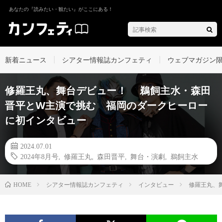
あなたの『読みたい・観たい』がここにある！
新着ニュース
シアター情報誌カンフェティ
ウェブマガジン
修羅王丸、舞台デビュー！ 鵜飼主水・森田
晋平とW主演で挑む 福岡のダークヒーロー
に初インタビュー
2024.07.01
2024年8月号
,
修羅王丸
,
森田晋平
,
舞台・演劇
,
鵜飼主水
シアター情報誌カンフェティ
インタビュー
修羅王丸、
HOME