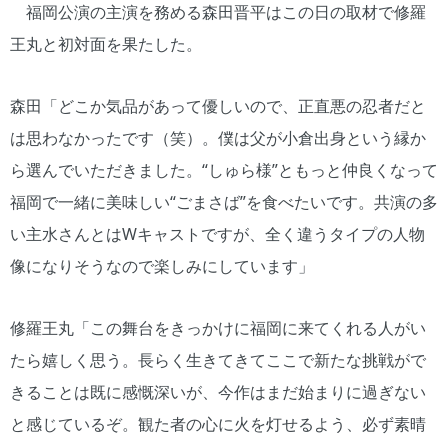
福岡公演の主演を務める森田晋平はこの日の取材で修羅
王丸と初対面を果たした。
森田「どこか気品があって優しいので、正直悪の忍者だと
は思わなかったです（笑）。僕は父が小倉出身という縁か
ら選んでいただきました。“しゅら様”ともっと仲良くなって
福岡で一緒に美味しい“ごまさば”を食べたいです。共演の多
い主水さんとはWキャストですが、全く違うタイプの人物
像になりそうなので楽しみにしています」
修羅王丸「この舞台をきっかけに福岡に来てくれる人がい
たら嬉しく思う。長らく生きてきてここで新たな挑戦がで
きることは既に感慨深いが、今作はまだ始まりに過ぎない
と感じているぞ。観た者の心に火を灯せるよう、必ず素晴