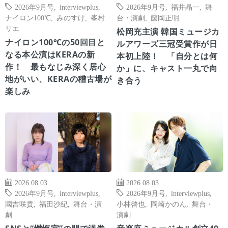
2026年9月号
,
interviewplus
,
2026年9月号
,
福井晶一
,
舞
ナイロン100℃
,
みのすけ
,
峯村
台・演劇
,
藤岡正明
リエ
松岡充主演 韓国ミュージカ
ナイロン100℃の50回目と
ルアワーズ三冠受賞作が日
なる本公演はKERAの新
本初上陸！ 「自分とは何
作！ 最もなじみ深く居心
か」に、キャスト一丸で向
地がいい、KERAの稽古場が
き合う
楽しみ
2026.08.03
2026.08.03
2026年9月号
,
interviewplus
,
2026年9月号
,
interviewplus
,
國吉咲貴
,
福田沙紀
,
舞台・演
小林啓也
,
岡崎かのん
,
舞台・
劇
演劇