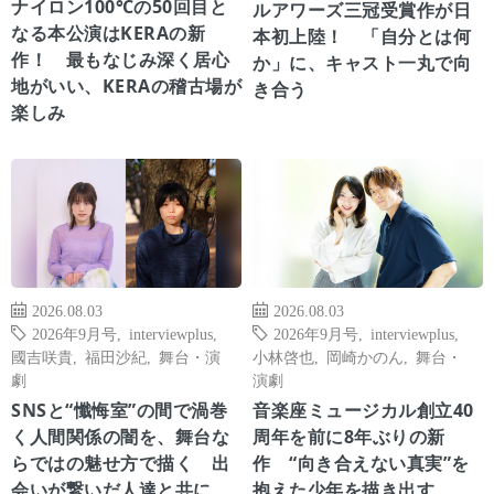
ナイロン100℃の50回目と
ルアワーズ三冠受賞作が日
なる本公演はKERAの新
本初上陸！ 「自分とは何
作！ 最もなじみ深く居心
か」に、キャスト一丸で向
地がいい、KERAの稽古場が
き合う
楽しみ
2026.08.03
2026.08.03
2026年9月号
,
interviewplus
,
2026年9月号
,
interviewplus
,
國吉咲貴
,
福田沙紀
,
舞台・演
小林啓也
,
岡崎かのん
,
舞台・
劇
演劇
SNSと“懺悔室”の間で渦巻
音楽座ミュージカル創立40
く人間関係の闇を、舞台な
周年を前に8年ぶりの新
らではの魅せ方で描く 出
作 “向き合えない真実”を
会いが繋いだ人達と共に、
抱えた少年を描き出す