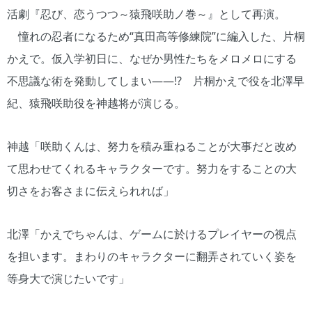
活劇『忍び、恋うつつ～猿飛咲助ノ巻～』として再演。
憧れの忍者になるため“真田高等修練院”に編入した、片桐
かえで。仮入学初日に、なぜか男性たちをメロメロにする
不思議な術を発動してしまい――!? 片桐かえで役を北澤早
紀、猿飛咲助役を神越将が演じる。
神越「咲助くんは、努力を積み重ねることが大事だと改め
て思わせてくれるキャラクターです。努力をすることの大
切さをお客さまに伝えられれば」
北澤「かえでちゃんは、ゲームに於けるプレイヤーの視点
を担います。まわりのキャラクターに翻弄されていく姿を
等身大で演じたいです」