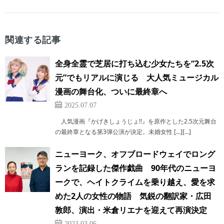
関連する記事
全身全霊で芝居に打ち込む少女たちを“2.5次
元”でもリアルに演じる 大人気ミュージカル
漫画の舞台化、ついに最終章へ
2025.07.07
人気漫画『かげきしょうじょ!!』を原作とした2.5次元舞台
の最終章となる第3弾公演が決定。未婚女性 […][…]
ニューヨーク、オフブロードウェイでロング
ランを記録した傑作戯曲 90年代のニューヨ
ークで、ヘイトクライムを乗り越え、愛を求
めた2人の女性の物語 気鋭の翻訳家・広田
敦郎、演出・米倉リエナを迎えて再演決定
2023.03.06