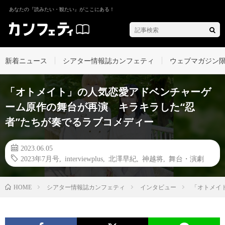
あなたの『読みたい・観たい』がここにある！
新着ニュース
シアター情報誌カンフェティ
ウェブマガジン
「オトメイト」の人気恋愛アドベンチャーゲ
ーム原作の舞台が再演 キラキラした“忍
者”たちが奏でるラブコメディー
2023.06.05
2023年7月号
,
interviewplus
,
北澤早紀
,
神越将
,
舞台・演劇
シアター情報誌カンフェティ
インタビュー
「オトメイ
HOME