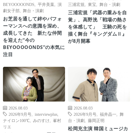
BEYOOOOONDS
,
平井美葉
,
演
三浦宏規
,
東宝
,
舞台・演劇
劇女子部
,
舞台・演劇
三浦宏規「武器の重みを自
お芝居を通して絆やパフォ
覚」、高野洸「戦場の熱さ
ーマンスへの意識を深め、
を体感して」 王騎の死を
成長してきた 新たな仲間
描く舞台『キングダムⅡ』
を迎えた“今の
が8月開幕
BEYOOOOONDS”の本気に
注目
2026.08.03
2026.08.03
2026年9月号
,
interviewplus
,
2026年9月号
,
福井晶一
,
舞
ナイロン100℃
,
みのすけ
,
峯村
台・演劇
,
藤岡正明
リエ
松岡充主演 韓国ミュージカ