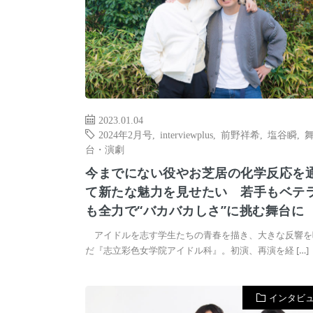
2023.01.04
2024年2月号
,
interviewplus
,
前野祥希
,
塩谷瞬
,
台・演劇
今までにない役やお芝居の化学反応を
て新たな魅力を見せたい 若手もベテ
も全力で“バカバカしさ”に挑む舞台に
アイドルを志す学生たちの青春を描き、大きな反響を
だ『志立彩色女学院アイドル科』。初演、再演を経 […]
インタビ