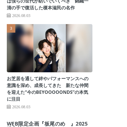
は僕らの世代が紡いでいくべき 錦織一
清の手で復活した榎本滋民の名作
2026.08.03
お芝居を通して絆やパフォーマンスへの
意識を深め、成長してきた 新たな仲間
を迎えた“今のBEYOOOOONDS”の本気
に注目
2026.08.03
WEB限定企画『板尾のめ゙』2025