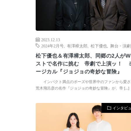
2023.12.13
2024年2月号
,
有澤樟太郎
,
松下優也
,
舞台・演劇
松下優也＆有澤樟太郎、同郷の2人がW
ストで名作に挑む 帝劇で上演ッ！ 
ージカル『ジョジョの奇妙な冒険』
インパクト満点のポーズや世界中のファンから愛さ
荒木飛呂彦の名作『ジョジョの奇妙な冒険』が、帝 […]
インタビ