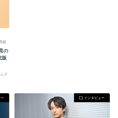
西版
晃の
代版
イムズ
ュー
インタビュー