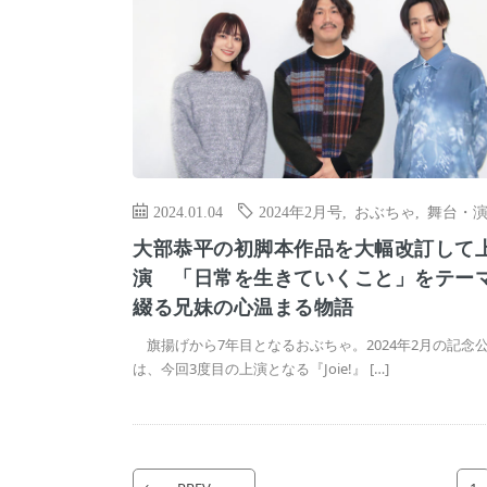
2024.01.04
2024年2月号
,
おぶちゃ
,
舞台・
大部恭平の初脚本作品を大幅改訂して
演 「日常を生きていくこと」をテー
綴る兄妹の心温まる物語
旗揚げから7年目となるおぶちゃ。2024年2月の記念
は、今回3度目の上演となる『Joie!』 […]