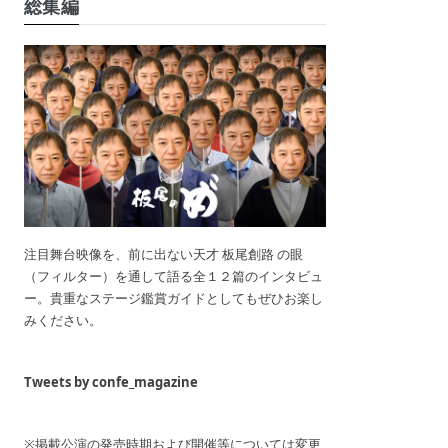
総集編
注目舞台映像を、前に出ない天才 板尾創路 の眼
（フィルター）を通して語る全１２篇のインタビュ
ー。貴重なステージ鑑賞ガイドとしてもぜひお楽し
みください。
Tweets by confe_magazine
※掲載公演の発売時期および開催等については変更