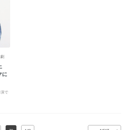
演劇
上
マに
公演で