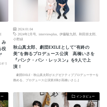
2024.01.04
劇
2024年2月号
,
interviewplus
,
伊藤駿九郎
,
和田崇太郎
,
小野緑
、み
秋山真太郎、劇団EXILEとして“有終の
る役
美”を飾るプロデュース公演 高橋いさを
ず
『バンク・バン・レッスン』を9人で上
のオリ
演！
劇団EXILE・秋山真太郎がエグゼクティブプロデューサーを
務める、プロデュース公演第3弾が高橋いさ […]
ュー
インタビュー