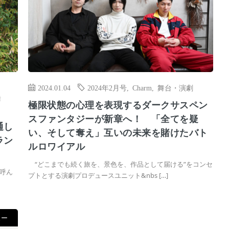
2024.01.04
2024年2月号
,
Charm
,
舞台・演劇
舞
極限状態の心理を表現するダークサスペン
スファンタジーが新章へ！ 「全てを疑
通し
い、そして奪え」互いの未来を賭けたバト
ラン
ルロワイアル
“どこまでも続く旅を、景色を、作品として届ける”をコンセ
呼ん
プトとする演劇プロデュースユニット&nbs […]
ュー