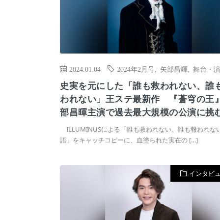
2024.01.04
2024年2月号
,
矢部昌暉
,
舞台・
史実を元にした「誰も救われない、誰
われない」王ステ最新作 『蒼穹の王
部昌暉主演で過去最大規模の公演に挑
ILLUMINUSによる「誰も救われない、誰も報われな
語」をキャッチコピーに、血塗られた実在の […]
インタビ