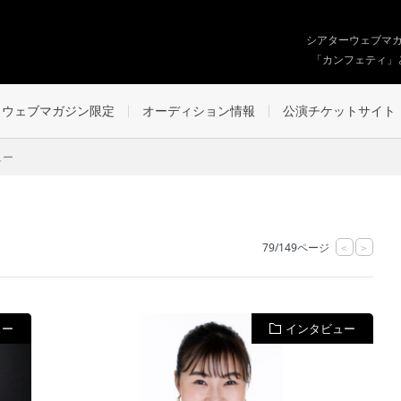
シアターウェブマ
「カンフェティ」
ウェブマガジン限定
オーディション情報
公演チケットサイト
ュー
79/149ページ
<
>
ュー
インタビュー