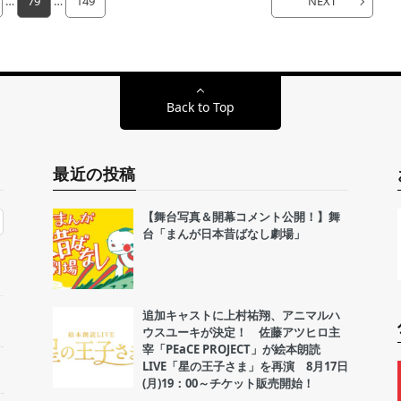
…
79
…
149
NEXT
Back to Top
最近の投稿
【舞台写真＆開幕コメント公開！】舞
台「まんが日本昔ばなし劇場」
追加キャストに上村祐翔、アニマルハ
ウスユーキが決定！ 佐藤アツヒロ主
宰「PEaCE PROJECT」が絵本朗読
LIVE「星の王子さま」を再演 8月17日
(月)19：00～チケット販売開始！