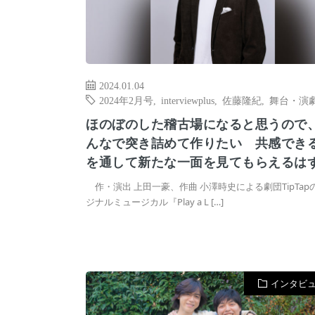
2024.01.04
2024年2月号
,
interviewplus
,
佐藤隆紀
,
舞台・演
ほのぼのした稽古場になると思うので
んなで突き詰めて作りたい 共感でき
を通して新たな一面を見てもらえるは
作・演出 上田一豪、作曲 小澤時史による劇団TipTap
ジナルミュージカル『Play a L […]
インタビ