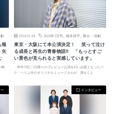
演劇
2024.01.04
2024年2月号
,
橋本祥平
,
舞台・演劇
も報
東京・大阪にて本公演決定！ 笑って泣け
』矢
る成長と再生の青春物語!! 「もっとすご
む
い景色が見られると実感しています」
い物
昨年7月に1日限りのプレビュー公演を行い話題となったパ
ク・ヘリム作のオリジナルミュージカルが、満を […]
ュー
インタビュー