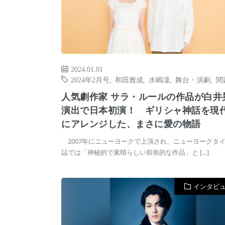
2024.01.01
2024年2月号
,
和田雅成
,
水嶋凜
,
舞台・演劇
,
関
人気劇作家 サラ・ルールの作品が白井
演出で日本初演！ ギリシャ神話を現
にアレンジした、まさに愛の物語
2007年にニューヨークで上演され、ニューヨークタ
誌では「神秘的で素晴らしい前衛的な作品」と […]
インタビ