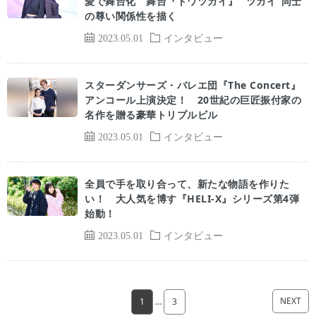
愛で舞台化 舞台『トワツガイ』 “ツガイ”同士
の尊い関係性を描く
2023.05.01
インタビュー
スターダンサーズ・バレエ団『The Concert』
アンコール上演決定！ 20世紀の巨匠振付家の
名作を贈る豪華トリプルビル
2023.05.01
インタビュー
全員で手を取り合って、新たな物語を作りた
い！ 大人気を博す『HELI-X』シリーズ第4弾
始動！
2023.05.01
インタビュー
NEXT
1
…
3