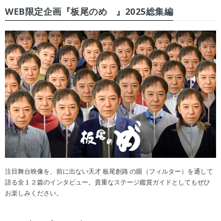
WEB限定企画『板尾のめ゙』2025総集編
注目舞台映像を、前に出ない天才 板尾創路 の眼（フィルター）を通して
語る全１２篇のインタビュー。貴重なステージ鑑賞ガイドとしてもぜひ
お楽しみください。