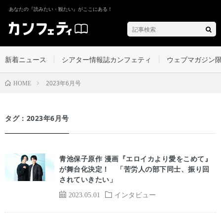
あなたの『読みたい・観たい』がここにある！
新着ニュース
シアター情報誌カンフェティ
ウェブマガジン
2023年6月号
HOME
タグ：2023年6月号
青池保子原作 漫画『エロイカより愛をこめて』
が舞台化決定！ 「苦労人の部下同士、振り回
されていきたい」
2023.05.01
インタビュー