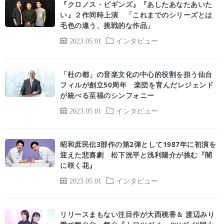
『クロノス・ビギンズ』『あしたあなたあいた
い』２作同時上演 「これまでのシリーズとは
毛色の違う、挑戦的な作品」
2023.05.01
インタビュー
「杜の都」の音楽文化の中心的役割を担う仙台
フィルが創立50周年 楽団を育んだレジェンド
が統べる至福のシンフォニー
2023.05.01
インタビュー
昭和庶民伝3部作の第2弾として1987年に初演を
迎えた悲喜劇 松下洸平と浅利陽介が挑む『闇
に咲く花』
2023.05.01
インタビュー
リリースまもない注目作が大西桃香＆ 渡辺みり