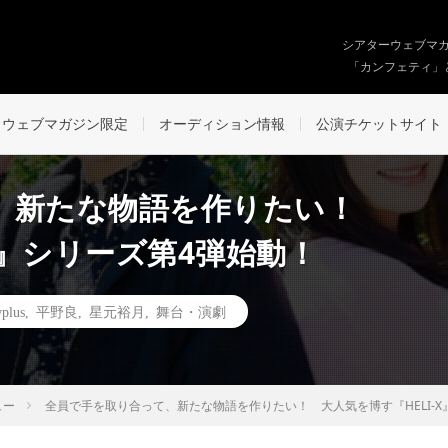
シアターウェブマ
「カンフェティ」
ウェブマガジン限定
オーディション情報
公演チケットサイト
、新たな物語を作りたい！
X』シリーズ第4弾始動！
wplus
,
平野良
,
星元裕月
,
舞台・演劇
ュー
全員で手を取り合って、新たな物語を作りたい！ 大人気を博す『HELI-X