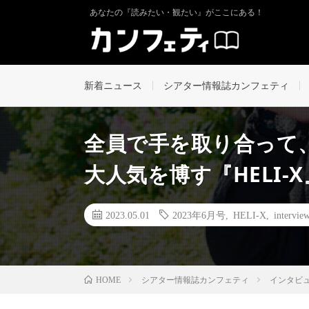
あなたの『読みたい・観たい』がここにある！
新着ニュース
シアター情報誌カンフェティ
全員で手を取り合って
大人気を博す『HELI-
2023.05.01
2023年6月号
,
HELI-X
,
intervie
シアター情報誌カンフェティ
インタビ
HOME