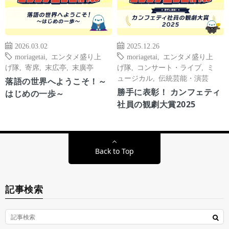
2026.03.02
2025.12.26
moriagetai
,
エンタメ盛り上
moriagetai
,
エンタメ盛り上
げ隊
,
寄席
,
末広亭
,
末廣亭
げ隊
,
コンサート・ライブ
,
ミ
ュージカル
,
伝統芸能・演芸
落語の世界へようこそ！～
勝手に表彰！ カンフェティ
はじめの一歩～
社員の観劇大賞2025
Back to Top
記事検索