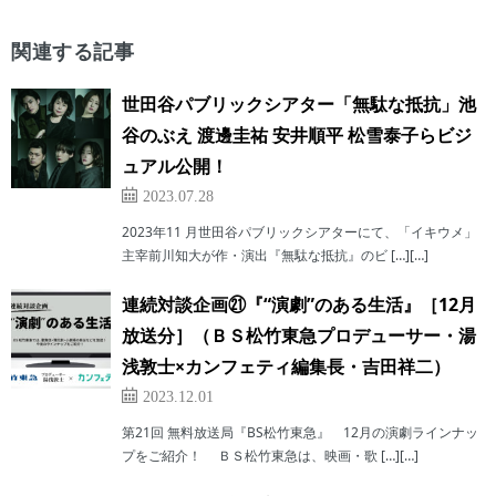
関連する記事
世田谷パブリックシアター「無駄な抵抗」池
谷のぶえ 渡邊圭祐 安井順平 松雪泰子らビジ
ュアル公開！
2023.07.28
2023年11 月世田谷パブリックシアターにて、「イキウメ」
主宰前川知大が作・演出『無駄な抵抗』のビ […][…]
連続対談企画㉑『“演劇”のある生活』［12月
放送分］（ＢＳ松竹東急プロデューサー・湯
浅敦士×カンフェティ編集長・吉田祥二）
2023.12.01
第21回 無料放送局『BS松竹東急』 12月の演劇ラインナッ
プをご紹介！ ＢＳ松竹東急は、映画・歌 […][…]