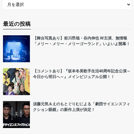
最近の投稿
【舞台写真あり】前川昂哉・谷内伸也 W主演、無情報
「メリー・メリー・メリーゴーランド」いよいよ開幕！
【コメントあり】『坂本冬美歌手生活40周年記念公演～
今日から明日へ～』メインビジュアル公開！！
須藤元気＆えのもとぐりむによる「劇団サイエンスフィ
クション眼鏡」の新作上演が決定！