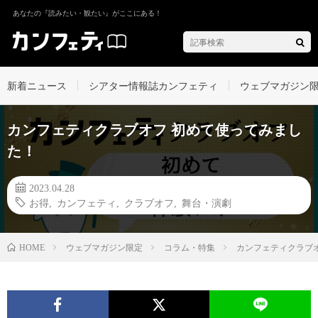
あなたの『読みたい・観たい』がここにある！
新着ニュース
シアター情報誌カンフェティ
ウェブマガジン
カンフェティクラブオフ 初めて使ってみまし
た！
2023.04.28
お得
,
カンフェティ
,
クラブオフ
,
舞台・演劇
ウェブマガジン限定
コラム・特集
カンフェティクラブ
HOME