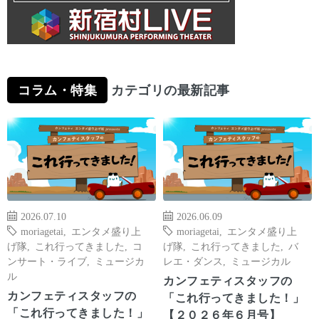
コラム・特集
カテゴリの最新記事
2026.07.10
2026.06.09
moriagetai
,
エンタメ盛り上
moriagetai
,
エンタメ盛り上
げ隊
,
これ行ってきました
,
コ
げ隊
,
これ行ってきました
,
バ
ンサート・ライブ
,
ミュージカ
レエ・ダンス
,
ミュージカル
ル
カンフェティスタッフの
カンフェティスタッフの
「これ行ってきました！」
「これ行ってきました！」
【２０２６年６月号】