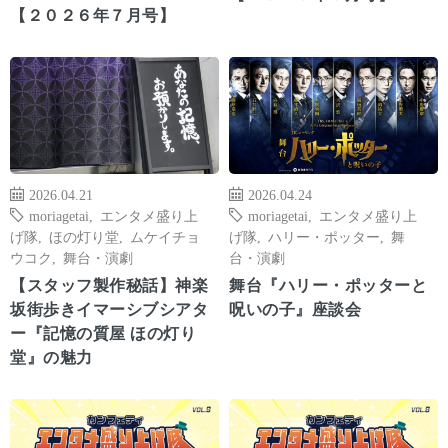
【２０２６年７月号】
2026.04.21
2026.04.24
moriagetai
,
エンタメ盛り上
moriagetai
,
エンタメ盛り上
げ隊
,
ほの灯り堂
,
ムケイチョ
げ隊
,
ハリー・ポッター
,
舞
ウコク
,
舞台・演劇
台・演劇
【スタッフ製作秘話】神楽
舞台『ハリー・ポッターと
坂街歩きイマーシブシアタ
呪いの子』座談会
ー『記憶の質屋 ほの灯り
堂』の魅力