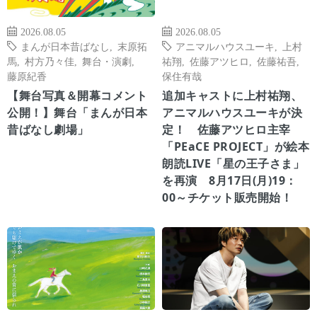
2026.08.05
2026.08.05
まんが日本昔ばなし
,
末原拓
アニマルハウスユーキ
,
上村
馬
,
村方乃々佳
,
舞台・演劇
,
祐翔
,
佐藤アツヒロ
,
佐藤祐吾
,
藤原紀香
保住有哉
【舞台写真＆開幕コメント
追加キャストに上村祐翔、
公開！】舞台「まんが日本
アニマルハウスユーキが決
昔ばなし劇場」
定！ 佐藤アツヒロ主宰
「PEaCE PROJECT」が絵本
朗読LIVE「星の王子さま」
を再演 8月17日(月)19：
00～チケット販売開始！