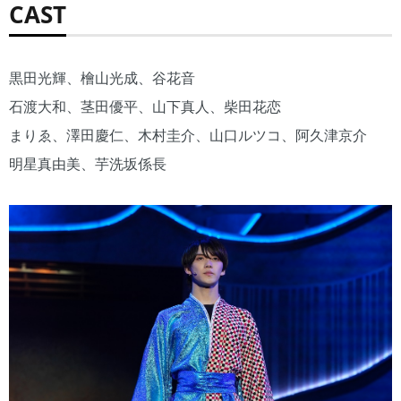
CAST
黒田光輝、檜山光成、谷花音
石渡大和、茎田優平、山下真人、柴田花恋
まりゑ、澤田慶仁、木村圭介、山口ルツコ、阿久津京介
明星真由美、芋洗坂係長