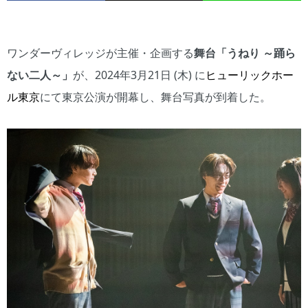
ワンダーヴィレッジが主催・企画する
舞台「うねり ～踊ら
ない二人～」
が、2024年3月21日 (木) に
ヒューリックホー
ル東京
にて東京公演が開幕し、舞台写真が到着した。