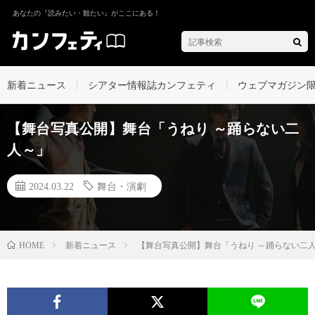
あなたの『読みたい・観たい』がここにある！
新着ニュース
シアター情報誌カンフェティ
ウェブマガジン
【舞台写真公開】舞台「うねり ～踊らない二
人～」
2024.03.22
舞台・演劇
新着ニュース
【舞台写真公開】舞台「うねり ～踊らない二
HOME