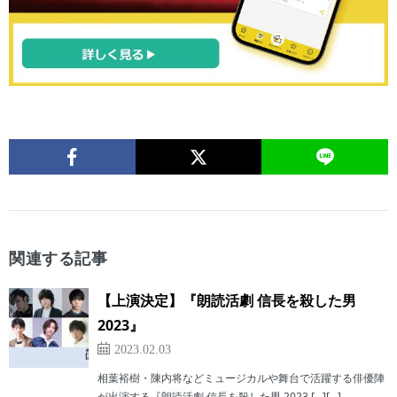
関連する記事
【上演決定】『朗読活劇 信長を殺した男
2023』
2023.02.03
相葉裕樹・陳内将などミュージカルや舞台で活躍する俳優陣
が出演する『朗読活劇 信長を殺した男 2023 […][…]