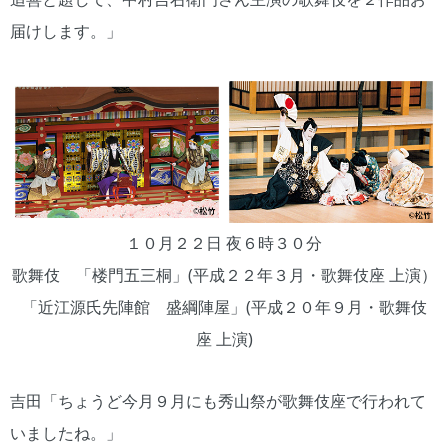
届けします。」
１０月２２日 夜６時３０分
歌舞伎 「楼門五三桐」(平成２２年３月・歌舞伎座 上演）
「近江源氏先陣館 盛綱陣屋」(平成２０年９月・歌舞伎
座 上演)
吉田「ちょうど今月９月にも秀山祭が歌舞伎座で行われて
いましたね。」