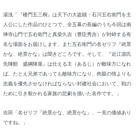
湯浅「『楼門五三桐』は天下の大盗賊・石川五右衛門を主
人公にした作品のひとつで、全五幕の長編のうち今回は南
禅寺山門で五右衛門と真柴久吉（豊臣秀吉）が対峙する有
名な場面をお届けします。また五右衛門の名ゼリフ『絶景
かな、絶景かな』は聞きどころです。そして、『近江源氏
先陣館 盛綱陣屋』は仕える主（あるじ）が敵味方になれ
ば、たとえ兄弟であっても敵味方になり、肉親の情よりも
忠義を優先させなければならない封建社会において、戦の
ために引き裂かれる家族の悲劇を描いた名作です。」
吉田「名ゼリフ『絶景かな、絶景かな』、一見の価値あり
ですね。」