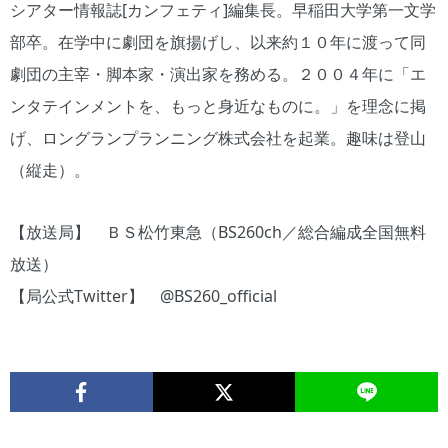
シアター情報誌[カンフェティ]編集長。早稲田大学第一文学
部卒。在学中に劇団を旗揚げし、以来約１０年に渡って同
劇団の主宰・脚本家・演出家を務める。２００４年に「エ
ンタテインメントを、もっと身近なものに。」を理念に掲
げ、ロングランプランニング株式会社を起業。趣味は登山
（縦走）。
【放送局】 ＢＳ松竹東急（BS260ch／総合編成全国無料
放送）
【局公式Twitter】 @BS260_official