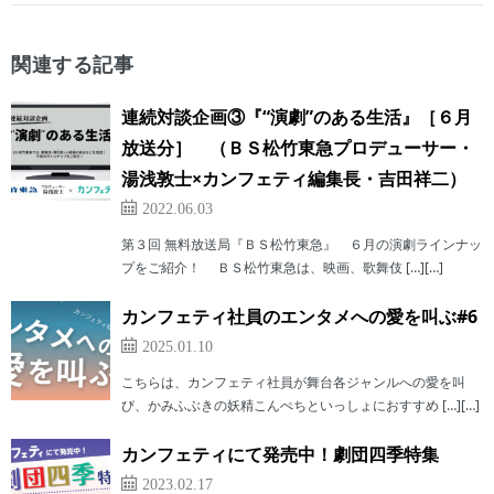
関連する記事
連続対談企画③『“演劇”のある生活』［６月
放送分］ （ＢＳ松竹東急プロデューサー・
湯浅敦士×カンフェティ編集長・吉田祥二）
2022.06.03
第３回 無料放送局『ＢＳ松竹東急』 ６月の演劇ラインナッ
プをご紹介！ ＢＳ松竹東急は、映画、歌舞伎 […][…]
カンフェティ社員のエンタメへの愛を叫ぶ#6
2025.01.10
こちらは、カンフェティ社員が舞台各ジャンルへの愛を叫
び、かみふぶきの妖精こんぺちといっしょにおすすめ […][…]
カンフェティにて発売中！劇団四季特集
2023.02.17