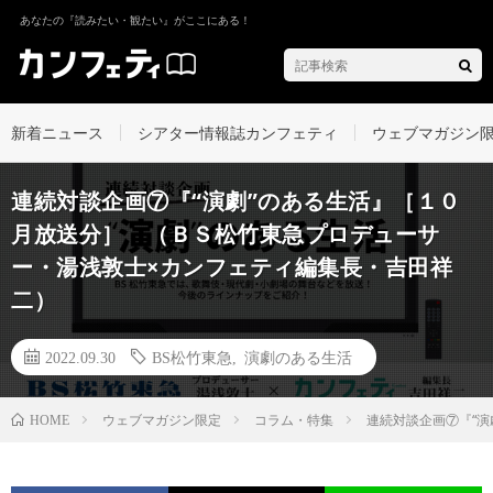
あなたの『読みたい・観たい』がここにある！
新着ニュース
シアター情報誌カンフェティ
ウェブマガジン
連続対談企画⑦『“演劇”のある生活』［１０
月放送分］ （ＢＳ松竹東急プロデューサ
ー・湯浅敦士×カンフェティ編集長・吉田祥
二）
2022.09.30
BS松竹東急
,
演劇のある生活
ウェブマガジン限定
コラム・特集
連続対談企画⑦『“
HOME