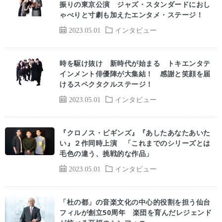
振りの東京公演 ジャズ・スタンダードにおし
ゃべりと寸劇も加えたエンタメ・ステージ！
2023.05.01
インタビュー
時を駆け抜け 新時代が始まる トキエンタテ
インメント俳優陣が大集結！ 感謝と笑顔を届
けるスペクタクルステージ！
2023.05.01
インタビュー
『クロノス・ビギンズ』『あしたあなたあいた
い』２作同時上演 「これまでのシリーズとは
毛色の違う、挑戦的な作品」
2023.05.01
インタビュー
「杜の都」の音楽文化の中心的役割を担う仙台
フィルが創立50周年 楽団を育んだレジェンド