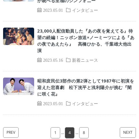
が統べる至福のシンフォニー
2023.05.01
インタビュー
23,000人配信動員した『あの夜を覚えてる』待
望の続編！ニッポン放送×ノーミーツによる『あ
の夜であえたら』 髙橋ひかる、千葉雄大他出
演
2023.05.16
新着ニュース
昭和庶民伝3部作の第2弾として1987年に初演を
迎えた悲喜劇 松下洸平と浅利陽介が挑む『闇
に咲く花』
2023.05.01
インタビュー
PREV
NEXT
1
…
4
…
8