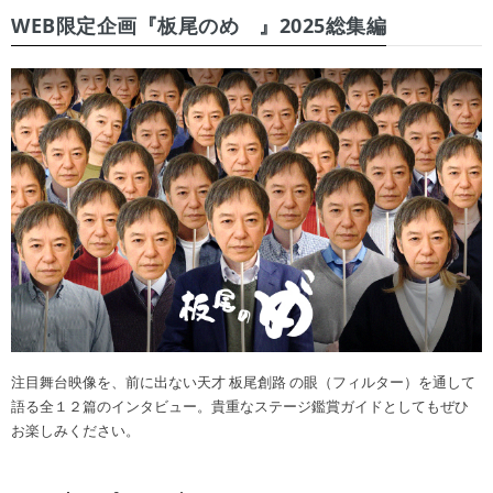
WEB限定企画『板尾のめ゙』2025総集編
注目舞台映像を、前に出ない天才 板尾創路 の眼（フィルター）を通して
語る全１２篇のインタビュー。貴重なステージ鑑賞ガイドとしてもぜひ
お楽しみください。