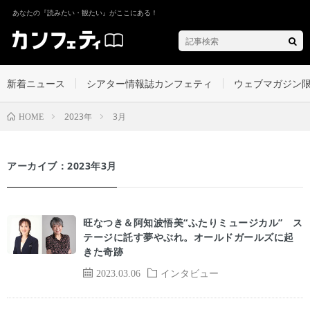
あなたの『読みたい・観たい』がここにある！
新着ニュース
シアター情報誌カンフェティ
ウェブマガジン
2023年
3月
HOME
アーカイブ：2023年3月
旺なつき＆阿知波悟美“ふたりミュージカル” ス
テージに託す夢やぶれ。オールドガールズに起
きた奇跡
2023.03.06
インタビュー