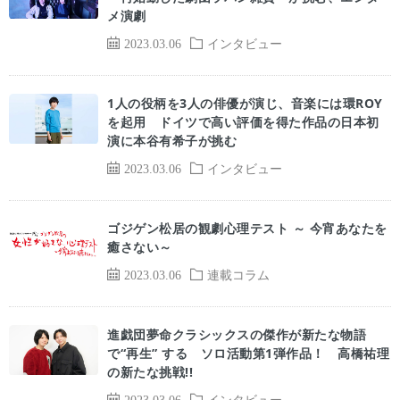
メ演劇
2023.03.06
インタビュー
1人の役柄を3人の俳優が演じ、音楽には環ROY
を起用 ドイツで高い評価を得た作品の日本初
演に本谷有希子が挑む
2023.03.06
インタビュー
ゴジゲン松居の観劇心理テスト ～ 今宵あなたを
癒さない～
2023.03.06
連載コラム
進戯団夢命クラシックスの傑作が新たな物語
で“再生” する ソロ活動第1弾作品！ 高橋祐理
の新たな挑戦!!
2023.03.06
インタビュー