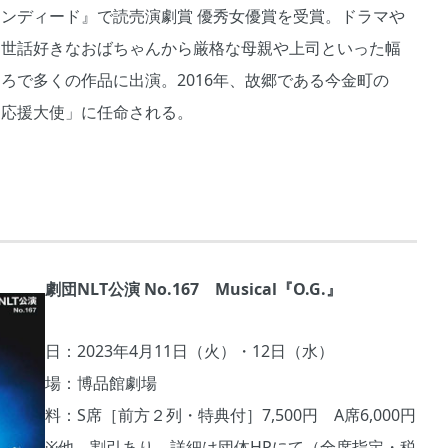
ンディード』で読売演劇賞 優秀女優賞を受賞。ドラマや
、世話好きなおばちゃんから厳格な母親や上司といった幅
ろで多くの作品に出演。2016年、故郷である今金町の
と応援大使」に任命される。
劇団NLT公演 No.167 Musical『O.G.』
日：2023年4月11日（火）・12日（水）
場：博品館劇場
料：S席［前方２列・特典付］7,500円 A席6,000円
※他、割引あり。詳細は団体HPにて（全席指定・税