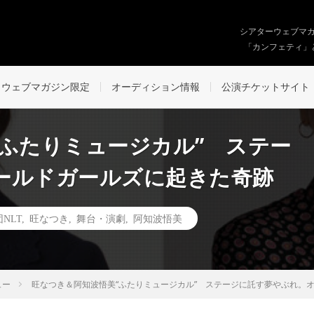
シアターウェブマ
「カンフェティ」
ウェブマガジン限定
オーディション情報
公演チケットサイト
“ふたりミュージカル” ステー
ールドガールズに起きた奇跡
NLT
,
旺なつき
,
舞台・演劇
,
阿知波悟美
ュー
旺なつき＆阿知波悟美“ふたりミュージカル” ステージに託す夢やぶれ。