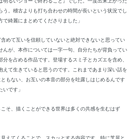
は明るいショーで終わること』でした。一度出来上がった
らう。稽古よりも打ち合わせの時間が長いという状況でし
方で綺麗にまとめてくださりました」
ど含めて互いを信頼していないと絶対できないと思ってい
せんが、本作については一字一句、自分たちが背負ってい
部分を占める作品です。登場するスミ子とカズエを含め、
抱えて生きていると思うのです。これまであまり深い話を
にともない、お互いの本音の部分を吐露しはじめるんです
たいです」
こそ、描くことができる世界は多くの共感を生むはず
に見えてくることで、スカッとする内容です。特に芝居と