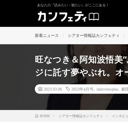
あなたの『読みたい・観たい』がここにある！
新着ニュース
シアター情報誌カンフェティ
旺なつき＆阿知波悟美
ジに託す夢やぶれ。オ
2023.03.06
2023年4月号
,
interviewplus
,
劇団
シアター情報誌カンフェティ
インタビ
HOME