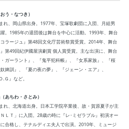
（おう・なつき）
生まれ、岡山県出身。1977年、宝塚歌劇団に入団、月組男
躍。1985年の退団後は舞台を中心に活動。1993年、舞台
コラージュ』第48回文化庁芸術祭賞受賞。2014年、舞台
』第49回紀伊國屋演劇賞 個人賞受賞。主な出演に、舞台
ィ・ガーラント』、『鬼平犯科帳』、『女系家族』、『桜
『奴婢訓』、『夏の夜の夢』、『ジェーン・エア』、
l『Ｏ.Ｇ』など。
美（あちわ・さとみ）
生まれ、北海道出身。日本工学院卒業後、故・賀原夏子が主
ＮＬＴ」に入団。28歳の時に『レ･ミゼラブル』初演オー
に合格し、テナルディエ夫人で出演。2010年、ミュージ