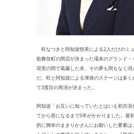
旺なつきと阿知波悟美による2人だけのミュ
歌舞伎町の閉店が決まった場末のグランド・
現実の間で葛藤した末、その夢も間もなく消
だ。旺と阿知波による渾身のステージは多く
て3度目の再演が決まった。
阿知波「お互いに知っていたとはいえ初共演
てから形になるまで5年がかかりました。最
的に脚本のまきりかさんにお願いした要素は