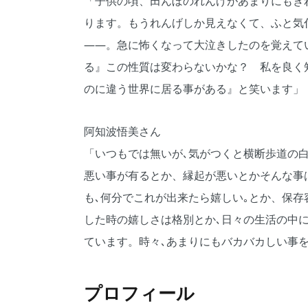
「子供の頃、田んぼのれんげがあまりにもき
ります。もうれんげしか見えなくて、ふと気
――。急に怖くなって大泣きしたのを覚えて
る』この性質は変わらないかな？ 私を良く
のに違う世界に居る事がある』と笑います」
阿知波悟美さん
「いつもでは無いが､気がつくと横断歩道の
悪い事が有るとか、縁起が悪いとかそんな事
も､何分でこれが出来たら嬉しい｡とか、保存
した時の嬉しさは格別とか､日々の生活の中
ています。時々､あまりにもバカバカしい事
プロフィール