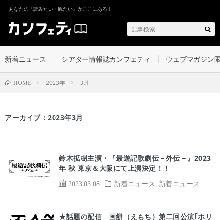
あなたの『読みたい・観たい』がここにある！
新着ニュース
シアター情報誌カンフェティ
ウェブマガジン
2023年
3月
HOME
アーカイブ：2023年3月
鈴木拡樹主演・『最遊記歌劇伝－外伝－』2023
年 秋 東京＆大阪にて上演決定！！
2023.03.08
新着ニュース
新着ニュース
★話題の配信 画餅（えもち）第二回公演｢ホリ