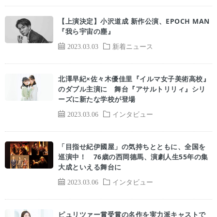
【
上演決定
】
小沢道成 新作公演、EPOCH MAN
『我ら宇宙の塵』
2023.03.03
新着ニュース
北澤早紀×佐々木優佳里『イルマ女子美術高校』
のダブル主演に 舞台『アサルトリリィ』シリ
ーズに新たな学校が登場
2023.03.06
インタビュー
「目指せ紀伊國屋」の気持ちとともに、全国を
巡演中！ 76歳の西岡德馬、演劇人生55年の集
大成といえる舞台に
2023.03.06
インタビュー
ピュリツァー賞受賞の名作を実力派キャストで