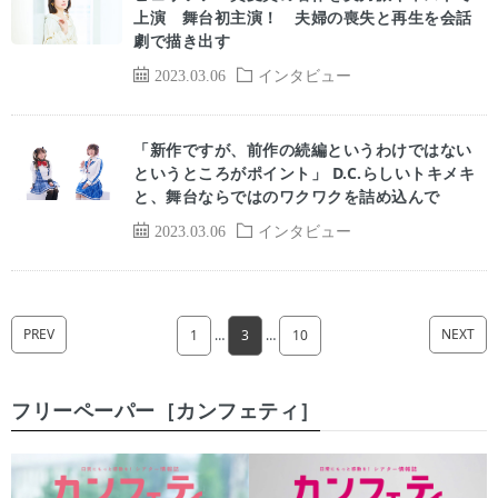
上演 舞台初主演！ 夫婦の喪失と再生を会話
劇で描き出す
2023.03.06
インタビュー
「新作ですが、前作の続編というわけではない
というところがポイント」 D.C.らしいトキメキ
と、舞台ならではのワクワクを詰め込んで
2023.03.06
インタビュー
PREV
NEXT
1
…
3
…
10
フリーペーパー［カンフェティ］