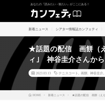
あなたの『読みたい・観たい』がここにある！
新着ニュース
シアター情報誌カンフェティ
★話題の配信 画餅（
ィ｣ 神谷圭介さんか
2023.03.13
テニスコート
,
画餅
,
神谷圭介
新着ニュース
★話題の配信 画餅（えも
HOME