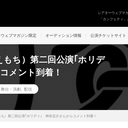
シアターウェブマ
「カンフェティ」
ウェブマガジン限定
オーディション情報
公演チケットサイト
えもち）第二回公演｢ホリデ
らコメント到着！
,
舞台・演劇
,
配信
ち）第二回公演｢ホリディ｣ 神谷圭介さんからコメント到着！