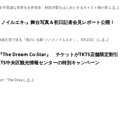
不思議な世界を⽯井杏奈、秋⽥汐梨をはじめとするキャスト陣が表 […][…]
メノイルエキ-』舞台写真＆初日記者会見レポート公開！
主演で送る『燕のいる駅-ツバメノイルエキ-』。9⽉23⽇（ […][…]
he Dream Co-Star』 チケットがTKTS店舗限定割引
KTS中央区観光情報センターの特別キャンペーン
cert『The Drea […][…]