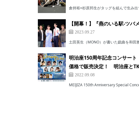
倉持裕×杉原邦⽣がタッグを組んで⽣み出す
【開幕！】『燕のいる駅-ツバ
2023.09.27
土田英生（MONO）が書いた戯曲を和田雅成
明治座150周年記念コンサート『T
価格で販売決定！ 明治座とT
2022.09.08
MEIJIZA 150th Anniversary Special Con