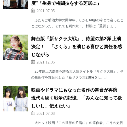
度”「生身で格闘技をする芝居に」
2021.07.05
ふたりは明治大学の同学年。しかし60歳の今まで会ったこ
とはなかった。それでも劇作家・川村毅は「重要 […][…]
舞台版『新サクラ大戦』、待望の第2弾 上演
決定！ 「さくら」を演じる喜びと責任を感
じながら
2021.12.06
25年以上の歴史を誇る大人気タイトル『サクラ大戦』。そ
の最新作を舞台化した『新サクラ大戦the S […][…]
映画やドラマにもなった名作の舞台が再演
現代も続く戦争の記憶。「みんなに知って欲
しいし、伝えたい」
2021.07.08
大ヒット映画『この世界の片隅に』の原作者、こうの史代