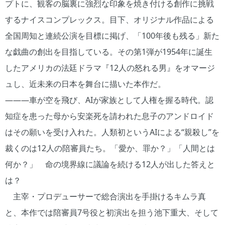
プトに、観客の脳裏に強烈な印象を焼き付ける創作に挑戦
するナイスコンプレックス。目下、オリジナル作品による
全国周知と連続公演を目標に掲げ、「100年後も残る」新た
な戯曲の創出を目指している。その第1弾が1954年に誕生
したアメリカの法廷ドラマ『12人の怒れる男』をオマージ
ュし、近未来の日本を舞台に描いた本作だ。
―――車が空を飛び、AIが家族として人権を握る時代。認
知症を患った母から安楽死を請われた息子のアンドロイド
はその願いを受け入れた。人類初というAIによる“親殺し”を
裁くのは12人の陪審員たち。「愛か、罪か？」「人間とは
何か？」 命の境界線に議論を続ける12人が出した答えと
は？
主宰・プロデューサーで総合演出を手掛けるキムラ真
と、本作では陪審員7号役と初演出を担う池下重大、そして