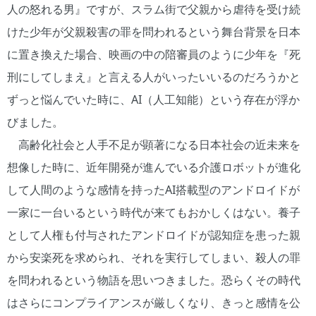
人の怒れる男』ですが、スラム街で父親から虐待を受け続
けた少年が父親殺害の罪を問われるという舞台背景を日本
に置き換えた場合、映画の中の陪審員のように少年を『死
刑にしてしまえ』と言える人がいったいいるのだろうかと
ずっと悩んでいた時に、AI（人工知能）という存在が浮か
びました。
高齢化社会と人手不足が顕著になる日本社会の近未来を
想像した時に、近年開発が進んでいる介護ロボットが進化
して人間のような感情を持ったAI搭載型のアンドロイドが
一家に一台いるという時代が来てもおかしくはない。養子
として人権も付与されたアンドロイドが認知症を患った親
から安楽死を求められ、それを実行してしまい、殺人の罪
を問われるという物語を思いつきました。恐らくその時代
はさらにコンプライアンスが厳しくなり、きっと感情を公