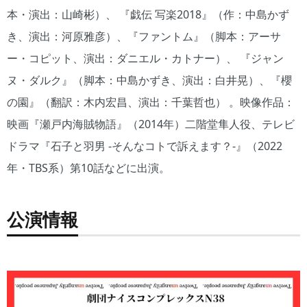
本・演出：山崎彬）、 『戯伝 写楽2018』（作：中島かず
き、演出：河原雅彦）、『ファントム』（脚本：アーサ
ー・コピット、演出：ダニエル・カトナー）、 『ジャン
ヌ・ダルク』（脚本：中島かずき、演出：白井晃）、『櫻
の園』（翻訳：木内宏昌、演出：千葉哲也） 。映像作品：
映画『瀬戸内海賊物語』（2014年）二階堂隼人役、テレビ
ドラマ『石子と羽男 -そんなコトで訴えます？-』（2022
年・TBS系）第10話などに出演。
公演情報