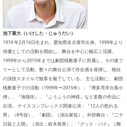
池下重大（いけした・じゅうだい）
1974 年2月16日生まれ、愛知県名古屋市出身。1999年より
俳優としての活動を開始し、舞台を中心に幅広く活躍。
1999年から2015年までは劇団桟敷童子に所属し、その後フ
リーとして活動。数々の舞台公演で存在感を発揮し、独自
の演技スタイルで観客を魅了している。 主な活動に、 劇団
桟敷童子での活動（1999年〜2015年）：『博多湾岸台風小
僧』、『海猫街』、『ふうふうの神様』など多数の作品に
出演。 ナイスコンプレックス関連公演：『12人の怒れる
男』（8号役）、『劇団』（演出家役）。外部舞台：『二十
日鼠と人間』（演出：鈴木裕美）、『グッド・バイ』（脚