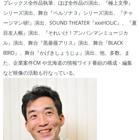
プレックス全作品執筆、ほぼ全作品の演出。『極上⽂學』
シリーズ演出、舞台『ペルソナ３』シリーズ演出、『チャ
ージマン研!』演出、SOUND THEATER『xxxHOLiC』、『夏
目友人帳』演出、『それいけ！アンパンマンミュージカ
ル』演出、舞台『黒薔薇アリス』演出、舞台『BLACK
BIRD』、舞台『かげきしょうじょ』演出、他、多数。ま
た、企業案件CM や北海道の情報ワイド番組の構成・編集
など映像の活動も行なっている。