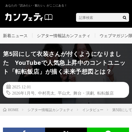
あなたの『読みたい・観たい』がここにある！
新着ニュース
シアター情報誌カンフェティ
ウェブマガジン
第5回にして衣装さんが付くようになりまし
た YouTubeで人気急上昇中のコントユニッ
ト「転転飯店」が描く未来予想図とは？
2025.12.01
2026年1月号
,
中村亮太
,
平山犬
,
舞台・演劇
,
転転飯店
シアター情報誌カンフェティ
インタビュー
第5回にし
HOME