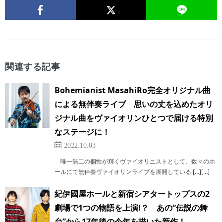
関連する記事
Bohemianist MasahiRo完全オリジナル曲
による無伴奏ライブ 思いの丈を込めたオリ
ジナル曲をヴァイオリンひとつで届ける特別
なステージに！
2022.10.03
唯一無二の個性が輝くヴァイオリニストとして、数々のホ
ールにて無伴奏ヴァイオリンライブを展開している […][…]
紀伊國屋ホールと新宿シアタートップスの2
劇場で1つの物語を上演!？ あの“伝説の舞
台”から17年後の今年を描いた新作！