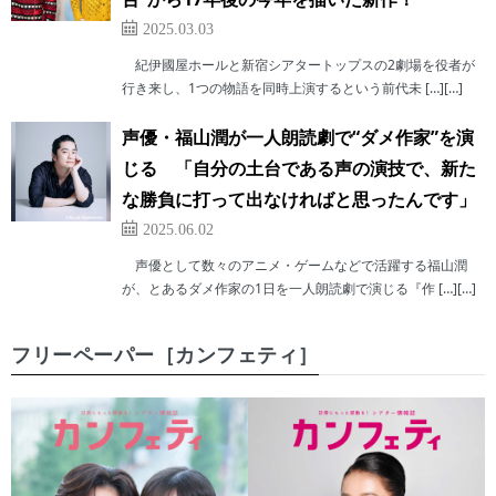
2025.03.03
紀伊國屋ホールと新宿シアタートップスの2劇場を役者が
行き来し、1つの物語を同時上演するという前代未 […][…]
声優・福山潤が一人朗読劇で“ダメ作家”を演
じる 「自分の土台である声の演技で、新た
な勝負に打って出なければと思ったんです」
2025.06.02
声優として数々のアニメ・ゲームなどで活躍する福山潤
が、とあるダメ作家の1日を一人朗読劇で演じる『作 […][…]
フリーペーパー［カンフェティ］