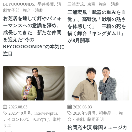
BEYOOOOONDS
,
平井美葉
,
演
三浦宏規
,
東宝
,
舞台・演劇
劇女子部
,
舞台・演劇
三浦宏規「武器の重みを自
お芝居を通して絆やパフォ
覚」、高野洸「戦場の熱さ
ーマンスへの意識を深め、
を体感して」 王騎の死を
成長してきた 新たな仲間
描く舞台『キングダムⅡ』
を迎えた“今の
が8月開幕
BEYOOOOONDS”の本気に
注目
2026.08.03
2026.08.03
2026年9月号
,
interviewplus
,
2026年9月号
,
福井晶一
,
舞
ナイロン100℃
,
みのすけ
,
峯村
台・演劇
,
藤岡正明
リエ
松岡充主演 韓国ミュージカ