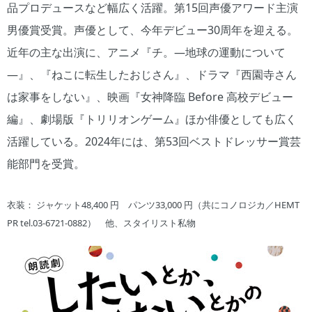
品プロデュースなど幅広く活躍。第15回声優アワード主演
男優賞受賞。声優として、今年デビュー30周年を迎える。
近年の主な出演に、アニメ『チ。―地球の運動について
―』、『ねこに転生したおじさん』、ドラマ『西園寺さん
は家事をしない』、映画『女神降臨 Before 高校デビュー
編』、劇場版『トリリオンゲーム』ほか俳優としても広く
活躍している。2024年には、第53回ベストドレッサー賞芸
能部門を受賞。
衣装： ジャケット48,400 円 パンツ33,000 円（共にコノロジカ／HEMT
PR tel.03-6721-0882） 他、スタイリスト私物