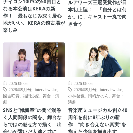
ナイロン100℃の50回目と
ルアワーズ三冠受賞作が日
なる本公演はKERAの新
本初上陸！ 「自分とは何
作！ 最もなじみ深く居心
か」に、キャスト一丸で向
地がいい、KERAの稽古場が
き合う
楽しみ
2026.08.03
2026.08.03
2026年9月号
,
interviewplus
,
2026年9月号
,
interviewplus
,
國吉咲貴
,
福田沙紀
,
舞台・演
小林啓也
,
岡崎かのん
,
舞台・
劇
演劇
SNSと“懺悔室”の間で渦巻
音楽座ミュージカル創立40
く人間関係の闇を、舞台な
周年を前に8年ぶりの新
らではの魅せ方で描く 出
作 “向き合えない真実”を
会いが繋いだ人達と共に、
抱えた少年を描き出す