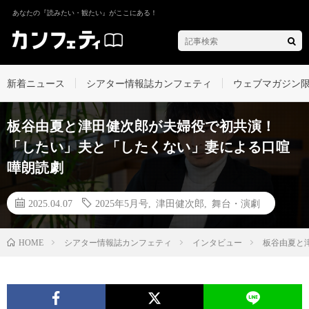
あなたの『読みたい・観たい』がここにある！
新着ニュース
シアター情報誌カンフェティ
ウェブマガジン
板谷由夏と津田健次郎が夫婦役で初共演！
「したい」夫と「したくない」妻による口喧
嘩朗読劇
2025.04.07
2025年5月号
,
津田健次郎
,
舞台・演劇
シアター情報誌カンフェティ
インタビュー
板谷由夏と
HOME