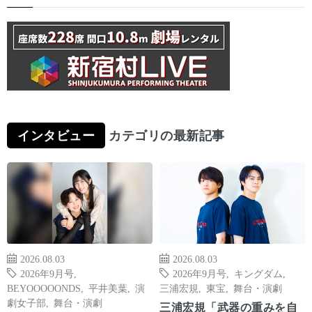
インタビュー
カテゴリの最新記事
2026.08.03
2026.08.03
2026年9月号
,
2026年9月号
,
キングダム
,
BEYOOOOONDS
,
平井美葉
,
演
三浦宏規
,
東宝
,
舞台・演劇
劇女子部
,
舞台・演劇
三浦宏規「武器の重みを自