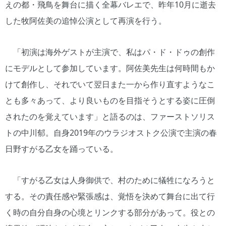
えの都・飛鳥を舞台に描く全幕バレエで、昨年10月に逝去
した牧阿佐美の追悼公演として再演を行う。
「初演は海外ゲストが主演で、私はパ・ド・ドゥの創作
にモデルとして参加しています。阿佐美先生は何時間もか
けて創作し、それでいて翌日また一から作り直すようなこ
とも多々あって、より良いものを目指そうとする姿に圧倒
されたのを覚えています」と語るのは、ファーストソリス
トの中川郁。自身2019年のウラジオストク公演で主演の春
日野すがる乙女を踊っている。
「すがる乙女は人身御供で、村のために犠牲になろうと
する。その責任感や緊張感は、覚悟を決めて舞台に出て行
く時の自分自身の心境とリンクする部分があって。役との