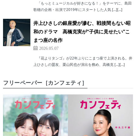
「もっとミュージカルが好きになる！」をテーマに、島田
歌穂の企画・出演で2019年にスタートした人気 […][…]
井上ひさしの銀座愛が滲む、戦後間もない昭
和のドラマ 高橋克実が“子供に見せたい”こ
まつ座の名作
2026.05.07
『花よりタンゴ』が22年ぶりにこまつ座で上演される。井
上ひさしの盟友、栗山民也が演出を務め、高橋克 […][…]
フリーペーパー［カンフェティ］