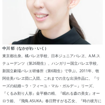
中川 郁（なかがわ・いく）
東京都出身。橘バレヱ学校、日本ジュニアバレヱ、A.M.ス
テューデンツ（第26期生）、ハンガリー国立バレエ学校、
新国立劇場バレエ研修所（第6期生）で学ぶ。2011年、牧
阿佐美バレヱ団に入団。これまでの主な出演作品に、『リ
ーズの結婚～ラ・フィーユ・マル・ガルデ～』リーズ、
『くるみ割り人形』金平糖の精、『眠れる森の美女』オー
ロラ姫、『飛鳥 ASUKA』春日野すがる乙女、『時の彼方に