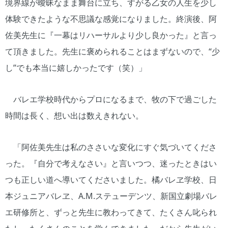
境界線が曖昧なまま舞台に立ち、すがる乙女の人生を少し
体験できたような不思議な感覚になりました。終演後、阿
佐美先生に『一幕はリハーサルより少し良かった』と言っ
て頂きました。先生に褒められることはまずないので、“少
し”でも本当に嬉しかったです（笑）」
バレエ学校時代からプロになるまで、牧の下で過ごした
時間は長く、想い出は数えきれない。
「阿佐美先生は私のささいな変化にすぐ気づいてくださ
った。『自分で考えなさい』と言いつつ、迷ったときはい
つも正しい道へ導いてくださいました。橘バレヱ学校、日
本ジュニアバレヱ、A.M.ステューデンツ、新国立劇場バレ
エ研修所と、ずっと先生に教わってきて、たくさん叱られ