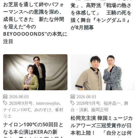
お芝居を通して絆やパフォ
覚」、高野洸「戦場の熱さ
ーマンスへの意識を深め、
を体感して」 王騎の死を
成長してきた 新たな仲間
描く舞台『キングダムⅡ』
を迎えた“今の
が8月開幕
BEYOOOOONDS”の本気に
注目
2026.08.03
2026.08.03
2026年9月号
,
interviewplus
,
2026年9月号
,
福井晶一
,
舞
ナイロン100℃
,
みのすけ
,
峯村
台・演劇
,
藤岡正明
リエ
松岡充主演 韓国ミュージカ
ナイロン100℃の50回目と
ルアワーズ三冠受賞作が日
なる本公演はKERAの新
本初上陸！ 「自分とは何