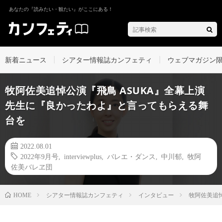
あなたの『読みたい・観たい』がここにある！
新着ニュース
シアター情報誌カンフェティ
ウェブマガジン
牧阿佐美追悼公演『飛鳥 ASUKA』全幕上演
先生に『良かったわよ』と言ってもらえる舞
台を
2022.08.01
2022年9月号
,
interviewplus
,
バレエ・ダンス
,
中川郁
,
牧阿
佐美バレヱ団
シアター情報誌カンフェティ
インタビュー
牧阿佐美追
HOME