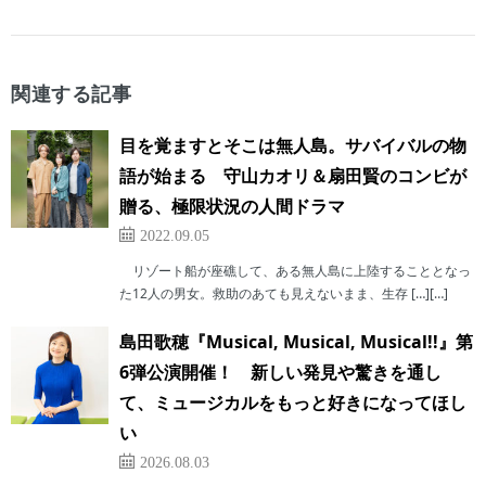
関連する記事
目を覚ますとそこは無人島。サバイバルの物
語が始まる 守山カオリ＆扇田賢のコンビが
贈る、極限状況の人間ドラマ
2022.09.05
リゾート船が座礁して、ある無人島に上陸することとなっ
た12人の男女。救助のあても見えないまま、生存 […][…]
島田歌穂『Musical, Musical, Musical!!』第
6弾公演開催！ 新しい発見や驚きを通し
て、ミュージカルをもっと好きになってほし
い
2026.08.03