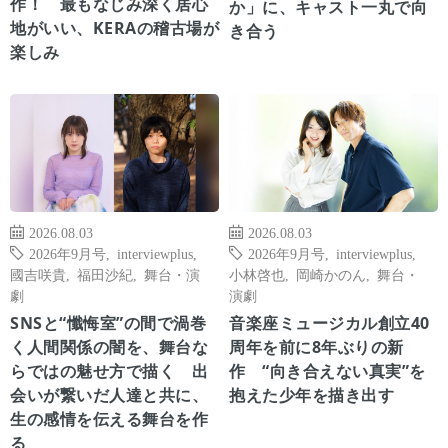
作！ 最もなじみ深く居心
か」に、キャスト一丸で向
地がいい、KERAの稽古場が
き合う
楽しみ
2026.08.03
2026.08.03
2026年9月号
,
interviewplus
,
2026年9月号
,
interviewplus
,
國吉咲貴
,
福田沙紀
,
舞台・演
小林啓也
,
岡崎かのん
,
舞台・
劇
演劇
SNSと“懺悔室”の間で渦巻
音楽座ミュージカル創立40
く人間関係の闇を、舞台な
周年を前に8年ぶりの新
らではの魅せ方で描く 出
作 “向き合えない真実”を
会いが繋いだ人達と共に、
抱えた少年を描き出す
生の感情を伝える舞台を作
る