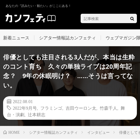
あなたの『読みたい・観たい』がここにある！
新着ニュース
シアター情報誌カンフェティ
ウェブマガジン
俳優としても注目される3人だが、本当は生粋
のコント育ち 久々の単独ライブは20周年記
念？ 9年の休眠明け？ ……そうは言ってな
い。
2022.08.01
2022年9月号
,
フラミンゴ
,
吉田ウーロン太
,
竹森千人
,
舞
台・演劇
,
辻本耕志
シアター情報誌カンフェティ
インタビュー
俳優として
HOME