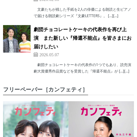
文豪たちが残した手紙を2人の俳優による朗読と生ピアノ
で届ける朗読劇シリーズ『文豪LETTERS』。 […][…]
劇団チョコレートケーキの代表作を再び上
演 また新しい『帰還不能点』を皆さまにお
届けしたい
2026.05.07
劇団チョコレートケーキの代表作の1つでもあり、読売演
劇大賞優秀作品賞などを受賞した『帰還不能点』が […][…]
フリーペーパー［カンフェティ］