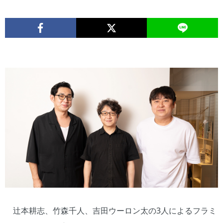
辻本耕志、竹森千人、吉田ウーロン太の3人によるフラミ