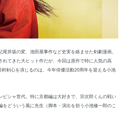
紀尾井坂の変、池田屋事件など史実を絡ませた剣劇漫画。
されてきた大ヒット作だが、今回は原作で特に人気の高
緋村剣心を演じるのは、今年俳優活動20周年を迎える小池
ンピシャ世代。特に京都編は大好きで、宗次郎くんの戦い
編をどういう風に先生（脚本・演出を担う小池修一郎のこ