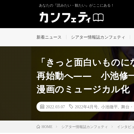
あなたの『読みたい・観たい』がここにある！
新着ニュース
シアター情報誌カンフェティ
「きっと面白いものに
再始動へ―― 小池修一
漫画のミュージカル化
2022.03.07
2022年4月号
,
小池徹平
,
舞台・
シアター情報誌カンフェティ
インタビ
HOME