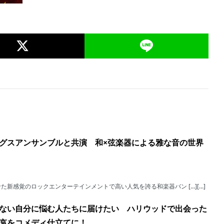
グスアンサンブルと共演 和×弦楽器による雅な音の世界
新感覚のロックエンターテインメントで高い人気を誇る和楽器バン […][…]
ない自分に悩む人たちに届けたい ハリウッドで出会った
哀をコメディ仕立てに！