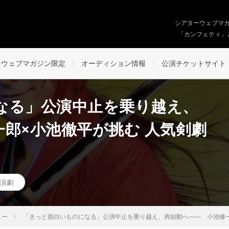
シアターウェブマ
「カンフェティ」
ウェブマガジン限定
オーディション情報
公演チケットサイト
なる」公演中止を乗り越え、
郎×小池徹平が挑む 人気剣劇
演劇
ュー
「きっと面白いものになる」公演中止を乗り越え、再始動へ―― 小池修一