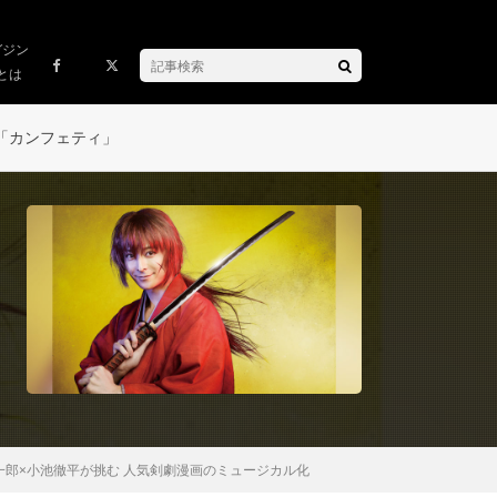
ガジン
とは
「カンフェティ」
郎×小池徹平が挑む 人気剣劇漫画のミュージカル化