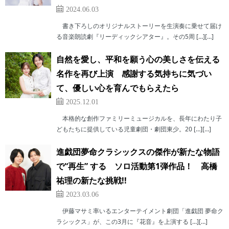
2024.06.03
書き下ろしのオリジナルストーリーを生演奏に乗せて届け
る音楽朗読劇『リーディックシアター』。その5周 […][…]
自然を愛し、平和を願う心の美しさを伝える
名作を再び上演 感謝する気持ちに気づい
て、優しい心を育んでもらえたら
2025.12.01
本格的な創作ファミリーミュージカルを、長年にわたり子
どもたちに提供している児童劇団・劇団東少。20 […][…]
進戯団夢命クラシックスの傑作が新たな物語
で“再生” する ソロ活動第1弾作品！ 高橋
祐理の新たな挑戦!!
2023.03.06
伊藤マサミ率いるエンターテイメント劇団「進戯団 夢命ク
ラシックス」が、この3月に『花音』を上演する […][…]