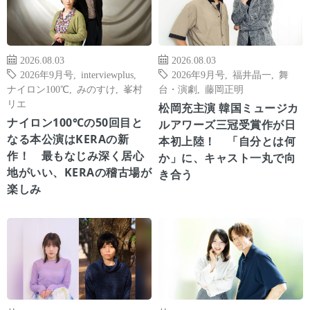
2026.08.03
2026.08.03
2026年9月号
,
interviewplus
,
2026年9月号
,
福井晶一
,
舞
ナイロン100℃
,
みのすけ
,
峯村
台・演劇
,
藤岡正明
リエ
松岡充主演 韓国ミュージカ
ナイロン100℃の50回目と
ルアワーズ三冠受賞作が日
なる本公演はKERAの新
本初上陸！ 「自分とは何
作！ 最もなじみ深く居心
か」に、キャスト一丸で向
地がいい、KERAの稽古場が
き合う
楽しみ