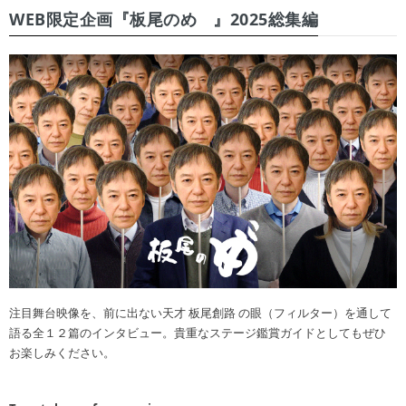
WEB限定企画『板尾のめ゙』2025総集編
注目舞台映像を、前に出ない天才 板尾創路 の眼（フィルター）を通して
語る全１２篇のインタビュー。貴重なステージ鑑賞ガイドとしてもぜひ
お楽しみください。