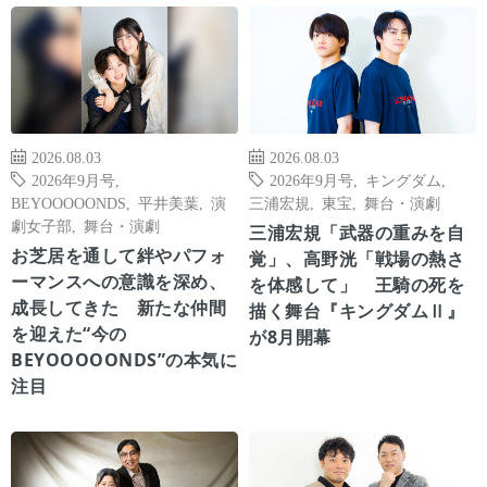
2026.08.03
2026.08.03
2026年9月号
,
2026年9月号
,
キングダム
,
BEYOOOOONDS
,
平井美葉
,
演
三浦宏規
,
東宝
,
舞台・演劇
劇女子部
,
舞台・演劇
三浦宏規「武器の重みを自
お芝居を通して絆やパフォ
覚」、高野洸「戦場の熱さ
ーマンスへの意識を深め、
を体感して」 王騎の死を
成長してきた 新たな仲間
描く舞台『キングダムⅡ』
を迎えた“今の
が8月開幕
BEYOOOOONDS”の本気に
注目