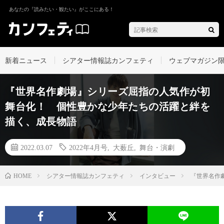
あなたの『読みたい・観たい』がここにある！
新着ニュース
シアター情報誌カンフェティ
ウェブマガジン
『世界名作劇場』シリーズ屈指の人気作が初
舞台化！ 個性豊かな少年たちの活躍と絆を
描く、成長物語
2022.03.07
2022年4月号
,
大薮丘
,
舞台・演劇
シアター情報誌カンフェティ
インタビュー
『世界名作
HOME