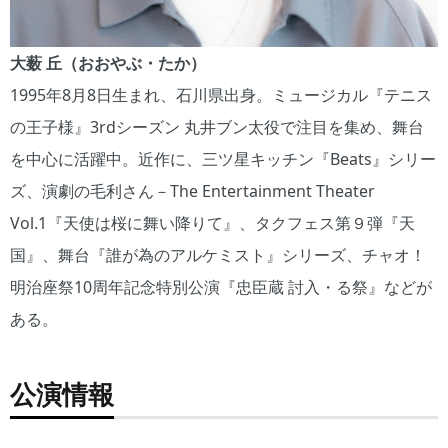
大薮 丘（おおやぶ・たか）
1995年8月8日生まれ、石川県出身。ミュージカル『テニス
の王子様』3rdシーズン 丸井ブン太役で注目を集め、舞台
を中心に活躍中。近作に、三ツ星キッチン『Beats』シリー
ズ、演劇の毛利さん－The Entertainment Theater
Vol.1『天使は桜に舞い降りて』、タクフェス第９弾『天
国』、舞台『誰が為のアルケミスト』シリーズ、チャオ！
明治座祭10周年記念特別公演『忠臣蔵 討入・る祭』などが
ある。
公演情報