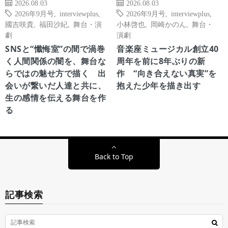
2026.08.03
2026.08.03
2026年9月号
,
interviewplus
,
2026年9月号
,
interviewplus
,
國吉咲貴
,
福田沙紀
,
舞台・演
小林啓也
,
岡崎かのん
,
舞台・
劇
演劇
SNSと“懺悔室”の間で渦巻
音楽座ミュージカル創立40
く人間関係の闇を、舞台な
周年を前に8年ぶりの新
らではの魅せ方で描く 出
作 “向き合えない真実”を
会いが繋いだ人達と共に、
抱えた少年を描き出す
生の感情を伝える舞台を作
る
Back to Top
記事検索