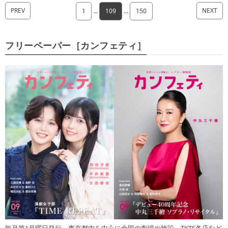
PREV
NEXT
1
…
109
…
150
フリーペーパー［カンフェティ］