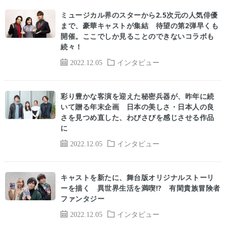
ミュージカル界のスターから2.5次元の人気俳優
まで、豪華キャストが集結 待望の第2弾早くも
開催。ここでしか見ることのできないコラボも
続々！
2022.12.05
インタビュー
彩り豊かな客演を迎えた秘密兵器が、昨年に続
いて贈る年末企画 日本の美しさ・日本人の良
さを見つめ直した、わびさびを感じさせる作品
に
2022.12.05
インタビュー
キャストを新たに、舞台版オリジナルストーリ
ーを描く 異世界生活を満喫!? 有閑貴族冒険者
ファンタジー
2022.12.05
インタビュー