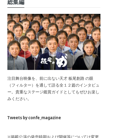
総集編
注目舞台映像を、前に出ない天才 板尾創路 の眼
（フィルター）を通して語る全１２篇のインタビュ
ー。貴重なステージ鑑賞ガイドとしてもぜひお楽し
みください。
Tweets by confe_magazine
※掲載公演の発売時期および開催等については変更