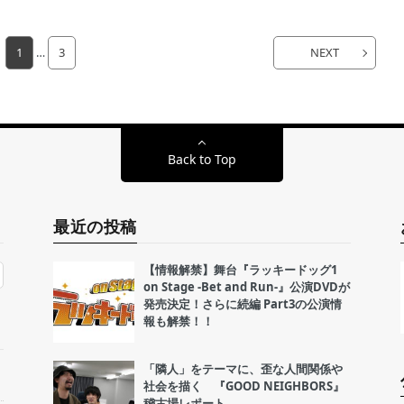
1
…
3
NEXT
Back to Top
最近の投稿
【情報解禁】舞台『ラッキードッグ1
on Stage -Bet and Run-』公演DVDが
発売決定！さらに続編 Part3の公演情
報も解禁！！
「隣人」をテーマに、歪な人間関係や
社会を描く 『GOOD NEIGHBORS』
稽古場レポート