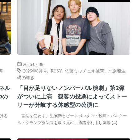
2026.07.06
舞
2026年8月号
,
RUSY
,
佐藤ミッチェル通芳
,
木原瑠生
,
礎の響き
ンネル
「目が足りないノンバーバル演劇」第2弾
つの
がついに上演 観客の投票によってストー
リーが分岐する体感型の公演に
ける
言葉を使わず、生演奏とビートボックス・殺陣・パルクー
ル・クランプダンスを取り入れ、通路を利用し劇場 […]