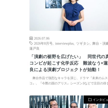
2026.07.06
2026年8月号
,
interviewplus
,
ツギタシ
,
舞台・演
蓮戸良
「演劇の裾野を広げたい」 同世代の
コンビが起こす化学反応 難波なう×蓮
良による演劇プロジェクトが始動！
舞台作品で強烈なキャラを演じ、ドラマ『未来のムス
コ』、『今際の国のアリス』シーズン3などで注目の俳 [
インタビ