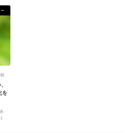
ュー
寿枝
い、
化を
あ
]