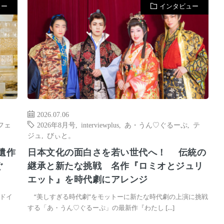
ュー
インタビュー
2026.07.06
フェ
2026年8月号
,
interviewplus
,
あ・うん♡ぐるーぷ
,
テ
ジュ
,
びぃと。
遺作
日本文化の面白さを若い世代へ！ 伝統の
ぐ
継承と新たな挑戦 名作『ロミオとジュリ
エット』を時代劇にアレンジ
ドイ
“美しすぎる時代劇”をモットーに新たな時代劇の上演に挑戦
する「あ・うん♡ぐるーぷ」の最新作『わたし […]