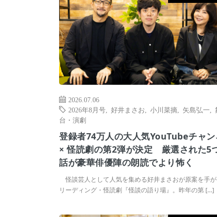
2026.07.06
2026年8月号
,
好井まさお
,
小川菜摘
,
矢島弘一
,
台・演劇
登録者74万人の大人気YouTubeチャ
× 怪読劇の第2弾が決定 厳選された5
話が豪華俳優陣の朗読でより怖く
怪談芸人として人気を集める好井まさおが原案を手が
リーディング・怪読劇『怪談の語り場』。昨年の第 […]