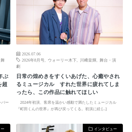
2026.07.06
,
舞
2026年8月号
,
ウォーリー木下
,
川﨑皇輝
,
舞台・演
劇
年ぶ
日常の煌めきをすくいあげた、心癒やされ
を超
るミュージカル すれた世界に疲れてしま
ったら、この作品に触れてほしい
ンバー
2024年初演、客席を温かい感動で満たしたミュージカル
『町田くんの世界』が再び戻ってくる。初演に続 […]
ュー
インタビュー