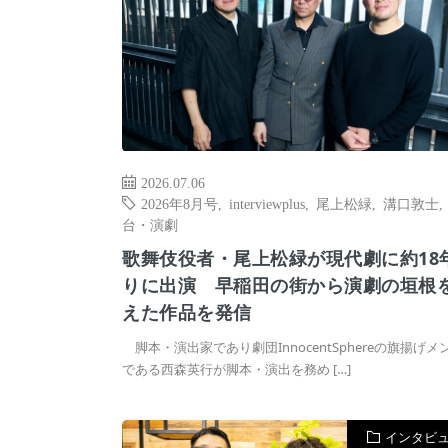
2026.07.06
2026年8月号
,
interviewplus
,
尾上松緑
,
溝口敦士
台・演劇
歌舞伎役者・尾上松緑が現代劇に約18
りに出演 早稲田の街から演劇の垣根
えた作品を発信
脚本・演出家であり劇団InnocentSphereの旗揚げメ
である西森英行が脚本・演出を務め […]
インタビ