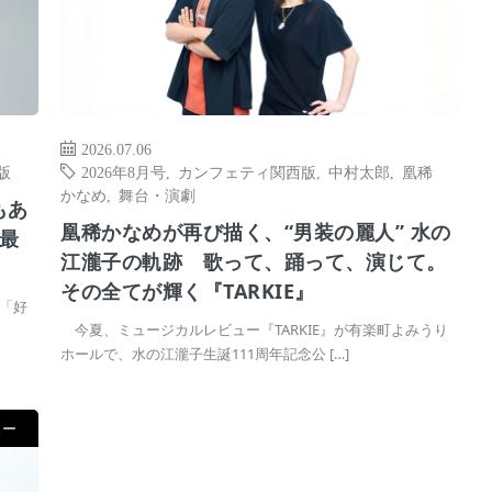
2026.07.06
版
2026年8月号
,
カンフェティ関西版
,
中村太郎
,
凰稀
かなめ
,
舞台・演劇
もあ
凰稀かなめが再び描く、“男装の麗人” 水の
最
江瀧子の軌跡 歌って、踊って、演じて。
その全てが輝く『TARKIE』
「好
今夏、ミュージカルレビュー『TARKIE』が有楽町よみうり
ホールで、水の江瀧子生誕111周年記念公 […]
ュー