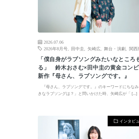
2026.07.06
2026年8月号
,
田中圭
,
矢崎広
,
舞台・演劇
,
関西
「僕自身がラブソングみたいなところ
る」 鈴木おさむ×田中圭の黄金コンビ
新作『母さん、ラブソングです。』
『母さん、ラブソングです。』のキーワードにちなみ
きなラブソングは？」と問いかけた時、矢崎広が「 […]
インタビ