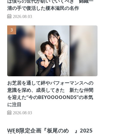
は僕らの世代が紡いでいくべき 錦織一
清の手で復活した榎本滋民の名作
2026.08.03
お芝居を通して絆やパフォーマンスへの
意識を深め、成長してきた 新たな仲間
を迎えた“今のBEYOOOOONDS”の本気
に注目
2026.08.03
WEB限定企画『板尾のめ゙』2025