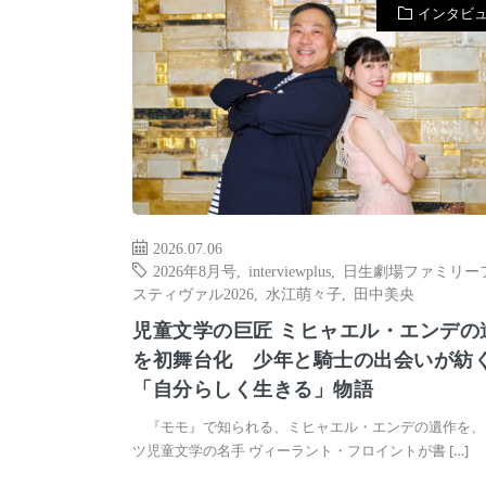
インタビ
2026.07.06
2026年8月号
,
interviewplus
,
日生劇場ファミリー
スティヴァル2026
,
水江萌々子
,
田中美央
児童文学の巨匠 ミヒャエル・エンデの
を初舞台化 少年と騎士の出会いが紡
「自分らしく生きる」物語
『モモ』で知られる、ミヒャエル・エンデの遺作を、
ツ児童文学の名手 ヴィーラント・フロイントが書 […]