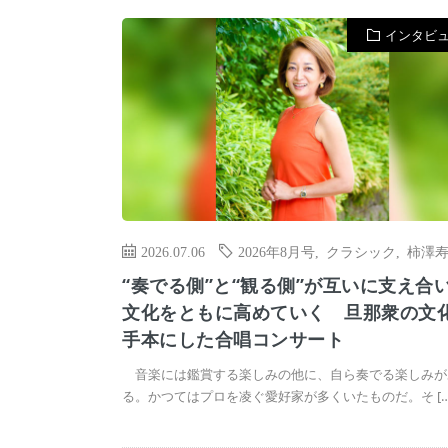
インタビ
2026.07.06
2026年8月号
,
クラシック
,
柿澤
“奏でる側”と“観る側”が互いに支え合
文化をともに高めていく 旦那衆の文
手本にした合唱コンサート
音楽には鑑賞する楽しみの他に、自ら奏でる楽しみが
る。かつてはプロを凌ぐ愛好家が多くいたものだ。そ […