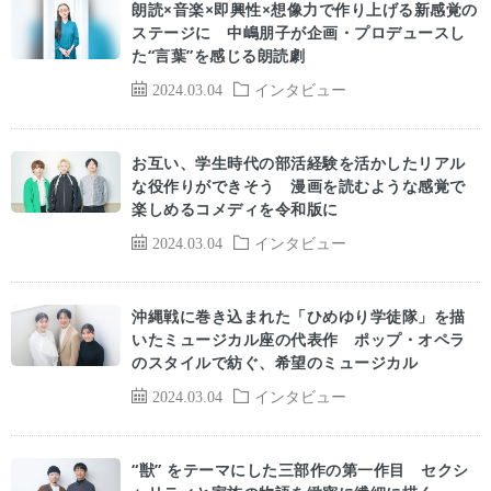
朗読×音楽×即興性×想像力で作り上げる新感覚の
ステージに 中嶋朋子が企画・プロデュースし
た“言葉”を感じる朗読劇
2024.03.04
インタビュー
お互い、学生時代の部活経験を活かしたリアル
な役作りができそう 漫画を読むような感覚で
楽しめるコメディを令和版に
2024.03.04
インタビュー
沖縄戦に巻き込まれた「ひめゆり学徒隊」を描
いたミュージカル座の代表作 ポップ・オペラ
のスタイルで紡ぐ、希望のミュージカル
2024.03.04
インタビュー
“獣” をテーマにした三部作の第一作目 セクシ