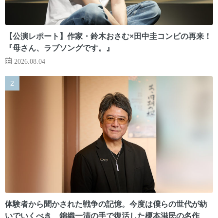
【公演レポート】作家・鈴木おさむ×田中圭コンビの再来！
『母さん、ラブソングです。』
2026.08.04
体験者から聞かされた戦争の記憶。今度は僕らの世代が紡
いでいくべき 錦織一清の手で復活した榎本滋民の名作