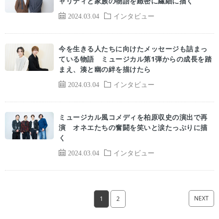
ャリティと家族の物語を緻密に繊細に描く
2024.03.04
インタビュー
今を生きる人たちに向けたメッセージも詰まっ
ている物語 ミュージカル第1弾からの成長を踏
まえ、湊と幽の絆を描けたら
2024.03.04
インタビュー
ミュージカル風コメディを柏原収史の演出で再
演 オネエたちの奮闘を笑いと涙たっぷりに描
く
2024.03.04
インタビュー
NEXT
1
2