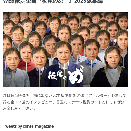
WEB限定企画『板尾のめ゙』2025総集編
注目舞台映像を、前に出ない天才 板尾創路 の眼（フィルター）を通して
語る全１２篇のインタビュー。貴重なステージ鑑賞ガイドとしてもぜひ
お楽しみください。
Tweets by confe_magazine