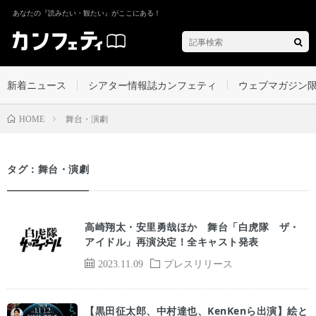
あなたの『読みたい・観たい』がここにある！
新着ニュース
シアター情報誌カンフェティ
ウェブマガジン
舞台・演劇
HOME
タグ：舞台・演劇
高崎翔太・安里勇哉ほか 舞台「白虎隊 ザ・
アイドル」再演決定！全キャスト発表
2023.11.09
プレスリリース
【黒田征太郎、中村達也、KenKenら出演】絵と