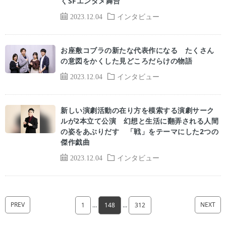
くSFエンタメ舞台
2023.12.04
インタビュー
お座敷コブラの新たな代表作になる たくさん
の意図をかくした見どころだらけの物語
2023.12.04
インタビュー
新しい演劇活動の在り方を模索する演劇サーク
ルが2本立て公演 幻想と生活に翻弄される人間
の姿をあぶりだす 「戦」をテーマにした2つの
傑作戯曲
2023.12.04
インタビュー
PREV
NEXT
1
…
148
…
312