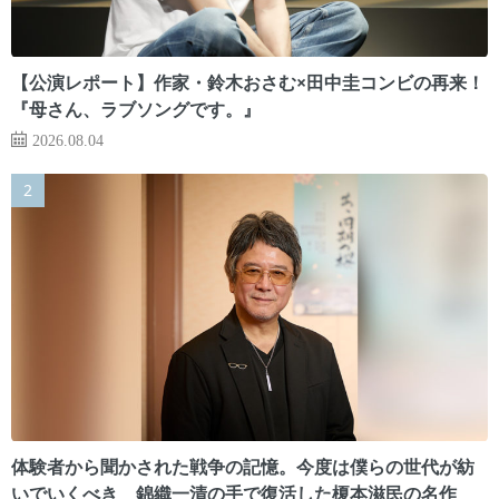
【公演レポート】作家・鈴木おさむ×田中圭コンビの再来！
『母さん、ラブソングです。』
2026.08.04
体験者から聞かされた戦争の記憶。今度は僕らの世代が紡
いでいくべき 錦織一清の手で復活した榎本滋民の名作