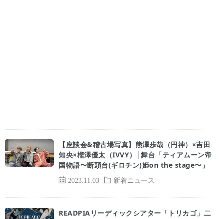
【座談会&稽古場写真】熊澤歩哉（円神）×吉田
知央×樫澤優太（IVVY）│舞台「ティアムーン帝
国物語〜断頭台(ギロチン)姫on the stage〜」
2023.11.03
新着ニュース
READPIAリーディックシアター「トリカゴ」二