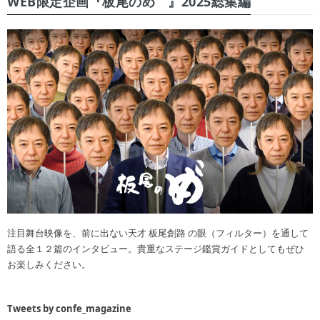
WEB限定企画『板尾のめ゙』2025総集編
注目舞台映像を、前に出ない天才 板尾創路 の眼（フィルター）を通して
語る全１２篇のインタビュー。貴重なステージ鑑賞ガイドとしてもぜひ
お楽しみください。
Tweets by confe_magazine