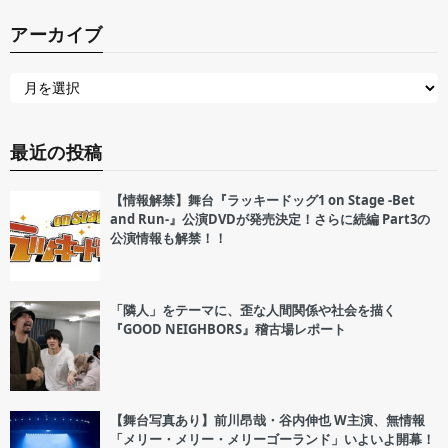
アーカイブ
最近の投稿
【情報解禁】舞台『ラッキードッグ1 on Stage -Bet
and Run-』公演DVDが発売決定！さらに続編 Part3の
公演情報も解禁！！
「隣人」をテーマに、歪な人間関係や社会を描く
『GOOD NEIGHBORS』稽古場レポート
【舞台写真あり】前川昂哉・谷内伸也 W主演、無情報
「メリー・メリー・メリーゴーランド」いよいよ開幕！