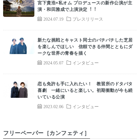
宮下貴浩×私オム プロデュースの新作公演が主
演・和⽥雅成で上演決定︕︕
2024.07.19
プレスリリース
新たな挑戦とキャスト同士のバチバチした芝居
を楽しんでほしい 信頼できる仲間とともにダ
ークな世界の青春を描く
2024.05.07
インタビュー
恋も免許も手に入れたい！ 教習所のドタバタ
喜劇 一緒にいると楽しい。初期衝動が今も続
いている公演
2023.02.06
インタビュー
フリーペーパー［カンフェティ］