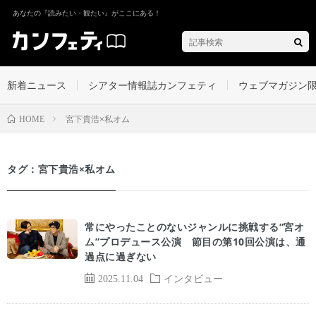
あなたの『読みたい・観たい』がここにある！
新着ニュース
シアター情報誌カンフェティ
ウェブマガジン
宮下貴浩×私オム
HOME
タグ：宮下貴浩×私オム
常にやったことのないジャンルに挑戦する“宮オ
ム”プロデュース公演 節目の第10回公演は、通
過点に過ぎない
2025.11.04
インタビュー