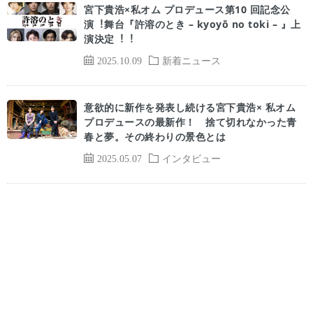
宮下貴浩×私オム プロデュース第10 回記念公
演︕舞台『許溶のとき – kyoyō no toki – 』上
演決定︕︕
2025.10.09
新着ニュース
意欲的に新作を発表し続ける宮下貴浩× 私オム
プロデュースの最新作！ 捨て切れなかった青
春と夢。その終わりの景色とは
2025.05.07
インタビュー