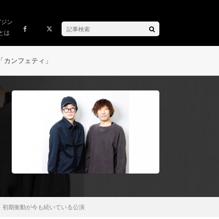
ガジン
とは
「カンフェティ」
。初期衝動が今も続いている公演