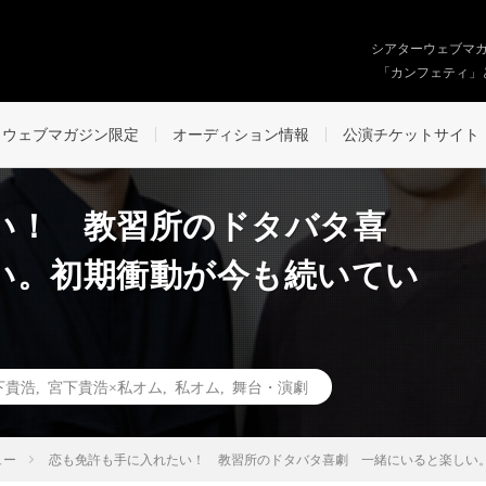
シアターウェブマ
「カンフェティ」
ウェブマガジン限定
オーディション情報
公演チケットサイト
い！ 教習所のドタバタ喜
い。初期衝動が今も続いてい
下貴浩
,
宮下貴浩×私オム
,
私オム
,
舞台・演劇
ュー
恋も免許も手に入れたい！ 教習所のドタバタ喜劇 一緒にいると楽しい