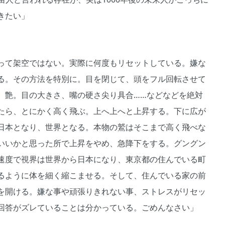
きたい」
って架空ではない。実際に何度もリセットしている。嫌な
る。その方法を特別に。目を閉じて、頭をフル回転させて
、艶。目の大きさ、嘴の硬さ尖り具合……などなどを絶対
たら、とにかく高く飛ぶ。上へ上へと上昇する。下に広が
日本となり、世界となる。本物の鷲はそこまで高く飛べな
いいかと思った所で上昇をやめ、急降下をする。グングン
速度で視界は世界から日本になり、東京都の住んでいる町
るように体を細く縮こませる。そして、住んでいる家の前
を開ける。嫌な事や頑張りきれない事、ストレスがリセッ
回答がズレていることは分かっている。ごめんなさい」