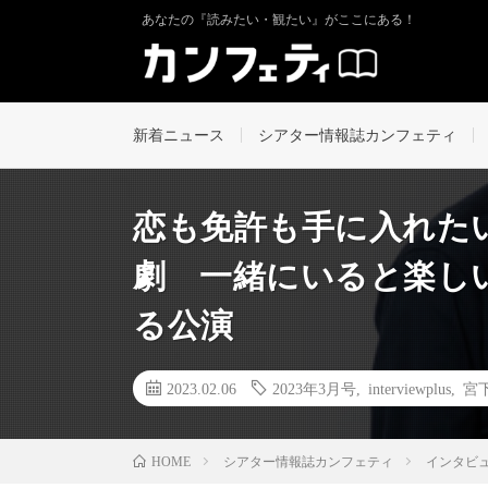
あなたの『読みたい・観たい』がここにある！
新着ニュース
シアター情報誌カンフェティ
恋も免許も手に入れた
劇 一緒にいると楽し
る公演
2023.02.06
2023年3月号
,
interviewplus
,
宮
シアター情報誌カンフェティ
インタビ
HOME